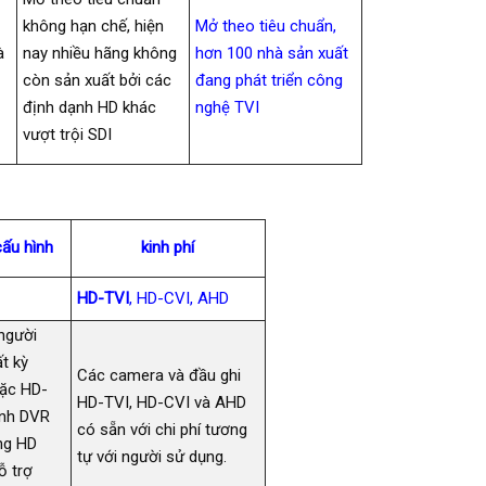
không hạn chế, hiện
Mở theo tiêu chuẩn,
à
nay nhiều hãng không
hơn 100 nhà sản xuất
còn sản xuất bởi các
đang phát triển công
định dạnh HD khác
nghệ TVI
vượt trội SDI
ấu hình
kinh phí
HD-TVI
, HD-CVI, AHD
người
ất kỳ
Các camera và đầu ghi
ặc HD-
HD-TVI, HD-CVI và AHD
ênh DVR
có sẵn với chi phí tương
ạng HD
tự với người sử dụng.
ỗ trợ