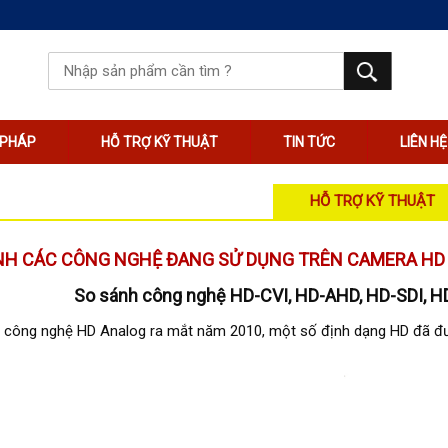
I PHÁP
HỖ TRỢ KỸ THUẬT
TIN TỨC
LIÊN HỆ
HỖ TRỢ KỸ THUẬT
NH CÁC CÔNG NGHỆ ĐANG SỬ DỤNG TRÊN CAMERA HD
So sánh công nghệ HD-CVI, HD-AHD, HD-SDI, H
i công nghệ HD Analog ra mắt năm 2010, một số định dạng HD đã đư