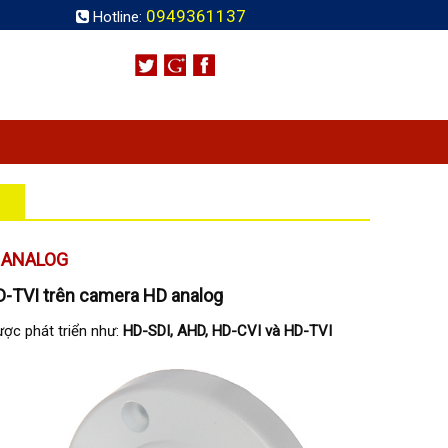
0949361137
Hotline:
 ANALOG
D-TVI trên camera HD analog
ợc phát triển như:
HD-SDI, AHD, HD-CVI và HD-TVI