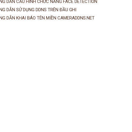
NG DẪN CẤU HÌNH CHỨC NĂNG FACE DETECTION
NG DẪN SỬ DỤNG DDNS TRÊN ĐẦU GHI
NG DẪN KHAI BÁO TÊN MIỀN CAMERADDNS.NET