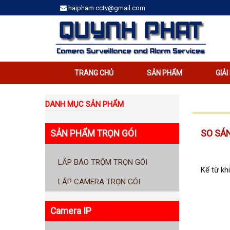
haipham.cctv@gmail.com
TRANG CHỦ
SẢN PHẨM
GIẢ
DANH MỤC SẢN PHẨM
SO SÁ
SẢN PHẨM TRỌN GÓI
LẮP BÁO TRỘM TRỌN GÓI
Kể từ kh
LẮP CAMERA TRỌN GÓI
Camera IP