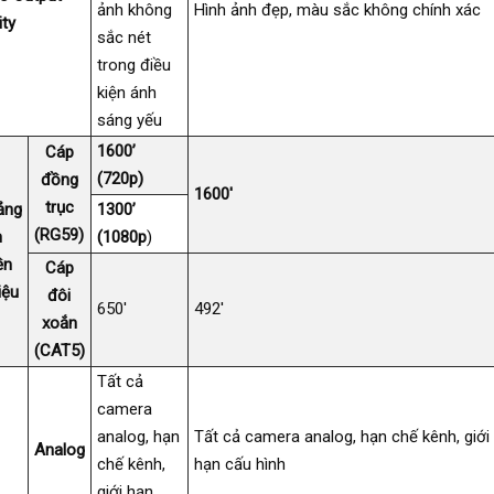
ảnh không
Hình ảnh đẹp, màu sắc không chính xác
ity
sắc nét
trong điều
kiện ánh
sáng yếu
1600’
Cáp
(720p)
đồng
1600′
trục
ảng
1300’
(RG59)
h
(1080p
)
ền
Cáp
iệu
đôi
650′
492′
xoắn
(CAT5)
Tất cả
camera
analog, hạn
Tất cả camera analog, hạn chế kênh, giới
Analog
chế kênh,
hạn cấu hình
giới hạn