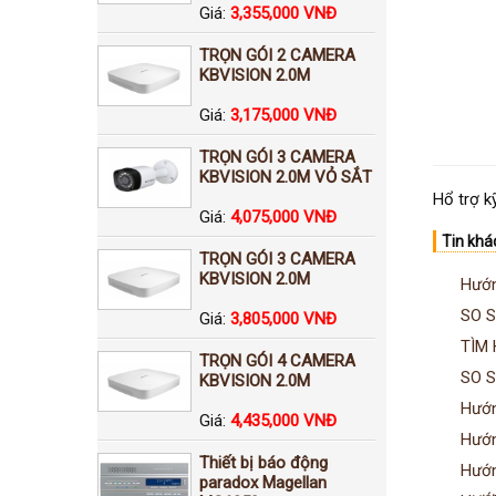
Giá:
3,355,000 VNĐ
TRỌN GÓI 2 CAMERA
KBVISION 2.0M
Giá:
3,175,000 VNĐ
TRỌN GÓI 3 CAMERA
KBVISION 2.0M VỎ SẮT
Hổ trợ k
Giá:
4,075,000 VNĐ
Tin khá
TRỌN GÓI 3 CAMERA
KBVISION 2.0M
Hướn
SO S
Giá:
3,805,000 VNĐ
TÌM 
TRỌN GÓI 4 CAMERA
SO 
KBVISION 2.0M
Hướn
Giá:
4,435,000 VNĐ
Hướn
Thiết bị báo động
Hướn
paradox Magellan