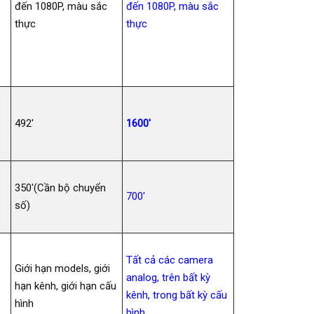
đến 1080P, màu sắc
đến 1080P, màu sắc
thực
thực
492′
1600′
350′(Cần bộ chuyển
700′
số)
Tất cả các camera
Giới hạn models, giới
analog, trên bất kỳ
hạn kênh, giới hạn cấu
kênh, trong bất kỳ cấu
hình
hình