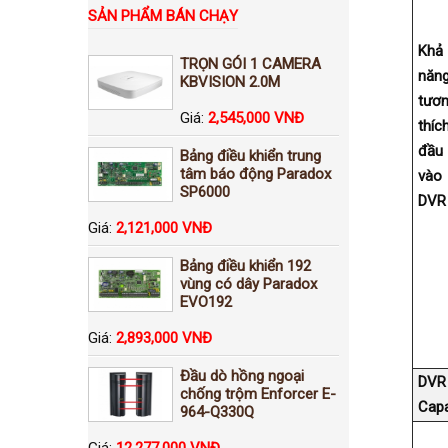
SẢN PHẨM BÁN CHẠY
Khả
TRỌN GÓI 1 CAMERA
năn
KBVISION 2.0M
tươ
Giá:
2,545,000 VNĐ
thíc
đầu
Bảng điều khiển trung
tâm báo động Paradox
vào
SP6000
DVR
Giá:
2,121,000 VNĐ
Bảng điều khiển 192
vùng có dây Paradox
EVO192
Giá:
2,893,000 VNĐ
Đầu dò hồng ngoại
DVR 
chống trộm Enforcer E-
Capa
964-Q330Q
Giá:
12,277,000 VNĐ