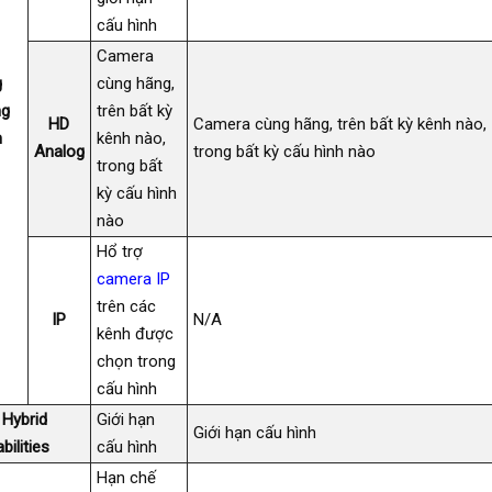
cấu hình
Camera
g
cùng hãng,
ng
trên bất kỳ
HD
Camera cùng hãng, trên bất kỳ kênh nào,
h
kênh nào,
Analog
trong bất kỳ cấu hình nào
trong bất
kỳ cấu hình
nào
Hổ trợ
camera IP
trên các
IP
N/A
kênh được
chọn trong
cấu hình
Hybrid
Giới hạn
Giới hạn cấu hình
bilities
cấu hình
Hạn chế