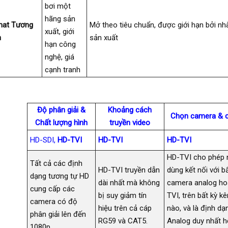
bơi một
hãng sản
mat Tương
Mở theo tiêu chuẩn, được giới hạn bởi nh
xuất, giới
h
sản xuất
hạn công
nghệ, giá
cạnh tranh
Độ phân giải &
Khoảng cách
Chọn camera & c
Chất lượng hình
truyền video
HD-SDI,
HD-TVI
HD-TVI
HD-TVI
HD-TVI cho phép 
Tất cả các định
HD-TVI truyền dẫn
dùng kết nối với b
dạng tương tự HD
dài nhất mà không
camera analog ho
cung cấp các
bị suy giảm tín
TVI, trên bất kỳ k
camera có độ
hiệu trên cả cáp
nào, và là định d
phân giải lên đến
RG59 và CAT5.
Analog duy nhất h
1080p.