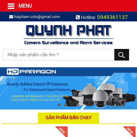
MENU
Trang Chủ
0949361137
haipham.cctv@gmail.com
Hotline:
Sản phẩm
SẢN PHẨM TRỌN GÓI
LẮP BÁO TRỘM TRỌN GÓI
LẮP CAMERA TRỌN GÓI
Camera IP
Camera IP HDPARAGON
Camera IP KBVISION
Camera IP HIKVISION
Camera IP Dahua
Camera IP Visionhitech
SẢN PHẨM BÁN CHẠY
Đầu ghi IP | NVR
Đầu ghi IP HIKVISION