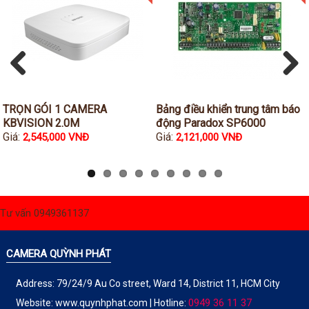
Đầu ghi IP KBVISION
Đầu ghi IP HDParagon
Đầu ghi IP Dahua
Đầu ghi IP Visionhitech
Previous
Next
Camera Analog
TRỌN GÓI 1 CAMERA
Bảng điều khiển trung tâm báo
Camera HIKVISION
KBVISION 2.0M
động Paradox SP6000
Giá:
Giá:
2,545,000 VNĐ
2,121,000 VNĐ
Camera Dahua
Camera Visionhitech
Camera KBVISION
Tư vấn 0949361137
Camera HDParagon
Đầu ghi Analog
CAMERA QUỲNH PHÁT
Đầu ghi HDParagon
Address: 79/24/9 Au Co street, Ward 14, District 11, HCM City
Đầu ghi HIKVISION
0949 36 11 37
Website:
www.quynhphat.com
| Hotline: