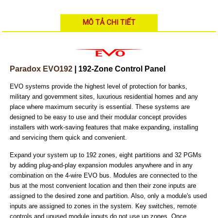
Hỗ trợ kỹ thuật
Hướng dẫn sử dụng
Tài liệu kỹ thuật
MÔ TẢ CHI TIẾT
Tin tức
Liên hệ
Paradox EVO192
|
192-Zone Control Panel
EVO systems provide the highest level of protection for banks,
military and government sites, luxurious residential homes and any
place where maximum security is essential. These systems are
designed to be easy to use and their modular concept provides
installers with work-saving features that make expanding, installing
and servicing them quick and convenient.
Expand your system up to 192 zones, eight partitions and 32 PGMs
by adding plug-and-play expansion modules anywhere and in any
combination on the 4-wire EVO bus. Modules are connected to the
bus at the most convenient location and then their zone inputs are
assigned to the desired zone and partition. Also, only a module's used
inputs are assigned to zones in the system. Key switches, remote
controls and unused module inputs do not use up zones. Once