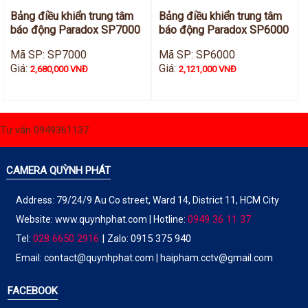
Bảng điều khiển trung tâm
Bảng điều khiển trung tâm
báo động Paradox SP7000
báo động Paradox SP6000
Mã SP: SP7000
Mã SP: SP6000
Giá:
Giá:
2,680,000 VNĐ
2,121,000 VNĐ
Tư vấn 0949361137
CAMERA QUỲNH PHÁT
Address: 79/24/9 Au Co street, Ward 14, District 11, HCM City
0949 36 11 37
Website:
www.quynhphat.com
| Hotline:
028 6650 2916
|
0915 375 940
Tel:
Zalo:
Email: contact@quynhphat.com | haipham.cctv@gmail.com
FACEBOOK