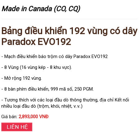
Đầu ghi Visionhitech
Made in Canada (CO, CQ)
Đầu ghi Dahua
Đầu ghi KBVISION
Bảng điều khiển 192 vùng có dây
Thiết bị chống trộm
Paradox EVO192
Thiết bị chống trộm Paradox
Thiết bị Enforcer
- Mạch điều khiển báo trộm có dây Paradox EVO192
access control
- 8 Vùng (16 vùng kép - 8 khu vực).
Khóa điện tử VIRO
- Mở rộng 192 vùng.
Khóa điện tử KBVISION
- 8 bàn phím điều khiển, 999 mã số, 250 PGM.
Access control Syris
- Tương thích với các loại đầu dò thông thường, địa chỉ Kết nối
Giải pháp
nhiều loại đầu dò (trộm, khói, nhiệt, v..v..)
LẮP ĐẶT CAMERA TRỌN GÓI
Giá bán:
2,893,000 VNĐ
GIẢI PHÁP CAMERA AN NINH
BÁO ĐỘNG CHỐNG TRỘM
GIẢI PHÁP GIÁM SÁT RA VÀO
GIẢI PHÁP NHỎ TRỌN GÓI