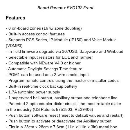
Board Paradox EVO192 Front
Features
- 8 on-board zones (16 w/ zone doubling)
- Built-in access control features
- Supports PCS Series, IP Module (IP150) and Voice Module
(VDMP3)
- In-field firmware upgrade via 307USB, Babyware and WinLoad
- Selectable input resistors for EOL and Tamper
- Compatible with NEware V4.0 or higher
- Automatic Daylight Savings Time feature
- PGM1 can be used as a 2-wire smoke input
- Program remote controls using the master or installer codes
- Built-in real-time clock backup battery
- 1.7A switching power supply
- 1 supervised bell output, auxiliary output and telephone line
- Patented 2 opto coupler dialer circuit - the most reliable dialer
in the industry (US Patents 5751803, RE39406)
- Push button software reset (reset to default values and restart)
- Push button to activate or deactivate the Auxiliary output
- Fits in a 28cm x 28cm x 7.6cm (11in x 11in x 3in) metal box