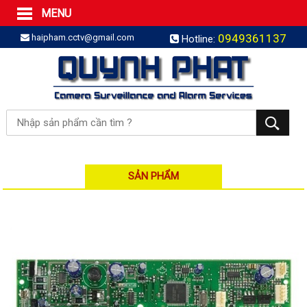
MENU
Trang Chủ
0949361137
haipham.cctv@gmail.com
Hotline:
Sản phẩm
SẢN PHẨM TRỌN GÓI
LẮP BÁO TRỘM TRỌN GÓI
LẮP CAMERA TRỌN GÓI
Camera IP
Camera IP HDPARAGON
Camera IP KBVISION
SẢN PHẨM
Camera IP HIKVISION
Camera IP Dahua
Camera IP Visionhitech
Đầu ghi IP | NVR
Đầu ghi IP HIKVISION