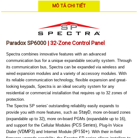
Hỗ trợ kỹ thuật
Hướng dẫn sử dụng
MÔ TẢ CHI TIẾT
Tài liệu kỹ thuật
Tin tức
Liên hệ
Paradox SP6000
| 32-Zone Control Panel
Spectra combines innovative features with an advanced
communication bus for a unique expandable security system. Through
its communication bus, Spectra can be expanded via wireless and
wired expansion modules and a variety of accessory modules. With
its reliable communication technology, flexible expansion and great-
looking keypads, Spectra is an ideal security system for any
residential or commercial installation that requires up to 32 zones of
protection.
The Spectra SP series' outstanding reliability easily expands to
StayD
provide you with more features, such as
, more on-board zones
(expandable up to 32), more on-board PGMs (expandable up to 16),
PCS Series
and support for the Cellular Modules (
), Plug-In Voice
VDMP3
IP150+
Dialer (
) and Internet Module (
). With their in-field