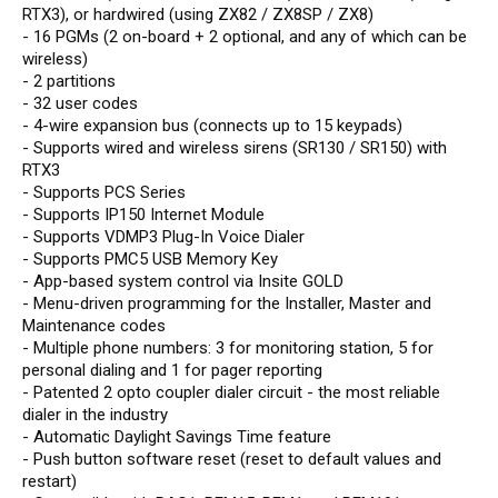
RTX3), or hardwired (using ZX82 / ZX8SP / ZX8)
- 16 PGMs (2 on-board + 2 optional, and any of which can be
wireless)
- 2 partitions
- 32 user codes
- 4-wire expansion bus (connects up to 15 keypads)
- Supports wired and wireless sirens (SR130 / SR150) with
RTX3
- Supports PCS Series
- Supports IP150 Internet Module
- Supports VDMP3 Plug-In Voice Dialer
- Supports PMC5 USB Memory Key
- App-based system control via Insite GOLD
- Menu-driven programming for the Installer, Master and
Maintenance codes
- Multiple phone numbers: 3 for monitoring station, 5 for
personal dialing and 1 for pager reporting
- Patented 2 opto coupler dialer circuit - the most reliable
dialer in the industry
- Automatic Daylight Savings Time feature
- Push button software reset (reset to default values and
restart)