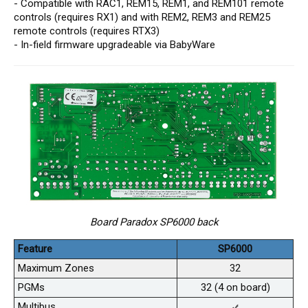
- Compatible with RAC1, REM15, REM1, and REM101 remote
controls (requires RX1) and with REM2, REM3 and REM25
remote controls (requires RTX3)
- In-field firmware upgradeable via BabyWare
Board Paradox SP6000 back
Feature
SP6000
Maximum Zones
32
PGMs
32 (4 on board)
Multibus