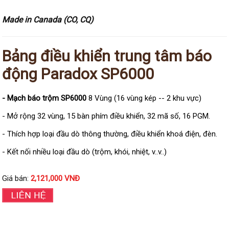
Đầu ghi Visionhitech
Made in Canada (CO, CQ)
Đầu ghi Dahua
Đầu ghi KBVISION
Bảng điều khiển trung tâm báo
Thiết bị chống trộm
động Paradox SP6000
Thiết bị chống trộm Paradox
Thiết bị Enforcer
- Mạch báo trộm SP6000
8 Vùng (16 vùng kép -- 2 khu vực)
access control
- Mở rộng 32 vùng, 15 bàn phím điều khiển, 32 mã số, 16 PGM.
Khóa điện tử VIRO
- Thích hợp loại đầu dò thông thường, điều khiển khoá điện, đèn.
Khóa điện tử KBVISION
- Kết nối nhiều loại đầu dò (trộm, khói, nhiệt, v..v..)
Access control Syris
Giải pháp
Giá bán:
2,121,000 VNĐ
LẮP ĐẶT CAMERA TRỌN GÓI
GIẢI PHÁP CAMERA AN NINH
BÁO ĐỘNG CHỐNG TRỘM
GIẢI PHÁP GIÁM SÁT RA VÀO
GIẢI PHÁP NHỎ TRỌN GÓI