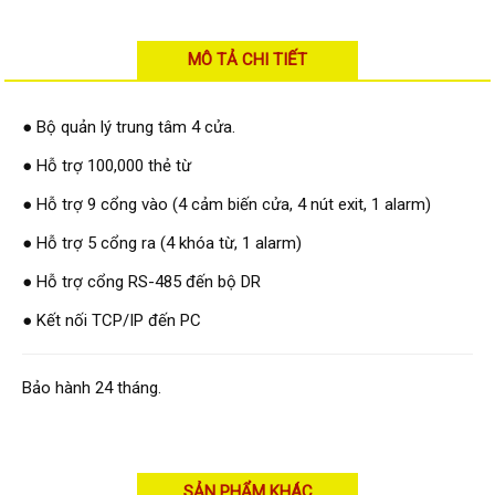
Đầu ghi Visionhitech
Đầu ghi Dahua
MÔ TẢ CHI TIẾT
Đầu ghi KBVISION
Thiết bị chống trộm
● Bộ quản lý trung tâm 4 cửa.
Thiết bị chống trộm Paradox
● Hỗ trợ 100,000 thẻ từ
Thiết bị Enforcer
● Hỗ trợ 9 cổng vào (4 cảm biến cửa, 4 nút exit, 1 alarm)
access control
● Hỗ trợ 5 cổng ra (4 khóa từ, 1 alarm)
Khóa điện tử VIRO
● Hỗ trợ cổng RS-485 đến bộ DR
Khóa điện tử KBVISION
● Kết nối TCP/IP đến PC
Access control Syris
Giải pháp
Bảo hành 24 tháng.
LẮP ĐẶT CAMERA TRỌN GÓI
GIẢI PHÁP CAMERA AN NINH
BÁO ĐỘNG CHỐNG TRỘM
GIẢI PHÁP GIÁM SÁT RA VÀO
GIẢI PHÁP NHỎ TRỌN GÓI
SẢN PHẨM KHÁC