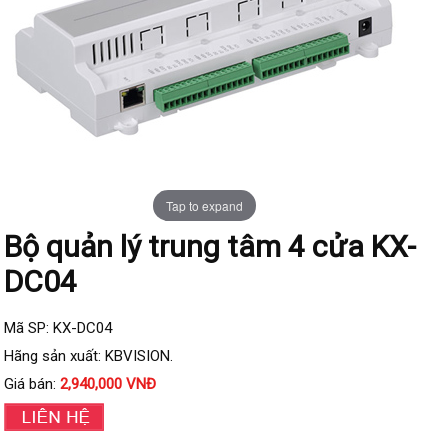
Đầu ghi IP KBVISION
Đầu ghi IP HDParagon
Đầu ghi IP Dahua
Đầu ghi IP Visionhitech
Camera Analog
Camera HIKVISION
Tap to expand
Camera Dahua
Bộ quản lý trung tâm 4 cửa KX-
Camera Visionhitech
DC04
Camera KBVISION
Camera HDParagon
Mã SP: KX-DC04
Đầu ghi Analog
Hãng sản xuất: KBVISION.
Đầu ghi HDParagon
Giá bán:
2,940,000 VNĐ
Đầu ghi HIKVISION