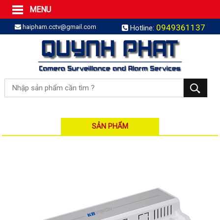
MENU
Trang Chủ
0949361137
haipham.cctv@gmail.com
Hotline:
Sản phẩm
SẢN PHẨM TRỌN GÓI
LẮP BÁO TRỘM TRỌN GÓI
LẮP CAMERA TRỌN GÓI
Camera IP
Camera IP HDPARAGON
Camera IP KBVISION
SẢN PHẨM
Camera IP HIKVISION
Camera IP Dahua
Camera IP Visionhitech
Đầu ghi IP | NVR
Đầu ghi IP HIKVISION