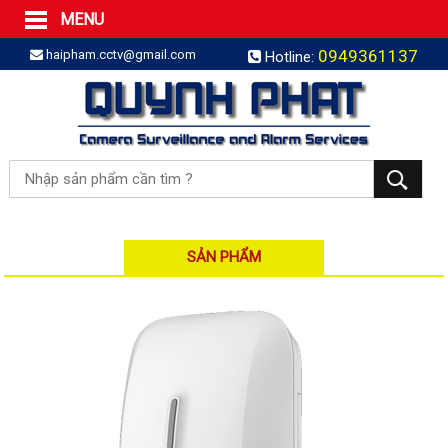
MENU
Trang Chủ
0949361137
haipham.cctv@gmail.com
Hotline:
Sản phẩm
SẢN PHẨM TRỌN GÓI
LẮP BÁO TRỘM TRỌN GÓI
LẮP CAMERA TRỌN GÓI
Camera IP
Camera IP HDPARAGON
Camera IP KBVISION
SẢN PHẨM
Camera IP HIKVISION
Camera IP Dahua
Camera IP Visionhitech
Đầu ghi IP | NVR
Đầu ghi IP HIKVISION