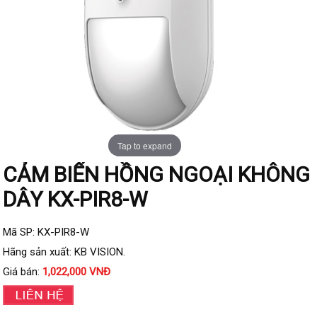
Đầu ghi IP KBVISION
Đầu ghi IP HDParagon
Đầu ghi IP Dahua
Đầu ghi IP Visionhitech
Camera Analog
Camera HIKVISION
Tap to expand
Camera Dahua
CẢM BIẾN HỒNG NGOẠI KHÔNG
Camera Visionhitech
DÂY KX-PIR8-W
Camera KBVISION
Camera HDParagon
Mã SP: KX-PIR8-W
Đầu ghi Analog
Hãng sản xuất: KB VISION.
Đầu ghi HDParagon
Giá bán:
1,022,000 VNĐ
Đầu ghi HIKVISION