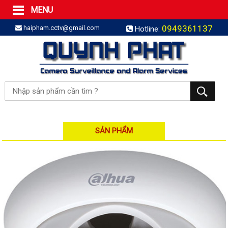
MENU
Trang Chủ
0949361137
haipham.cctv@gmail.com
Hotline:
Sản phẩm
SẢN PHẨM TRỌN GÓI
LẮP BÁO TRỘM TRỌN GÓI
LẮP CAMERA TRỌN GÓI
Camera IP
Camera IP HDPARAGON
Camera IP KBVISION
SẢN PHẨM
Camera IP HIKVISION
Camera IP Dahua
Camera IP Visionhitech
Đầu ghi IP | NVR
Đầu ghi IP HIKVISION