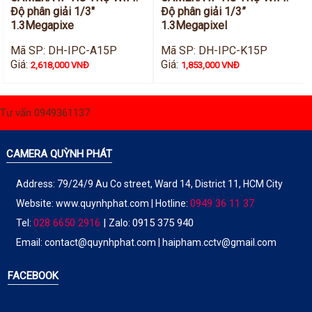
Độ phân giải 1/3"
Độ phân giải 1/3”
1.3Megapixe
1.3Megapixel
Mã SP: DH-IPC-A15P
Mã SP: DH-IPC-K15P
Giá:
Giá:
2,618,000 VNĐ
1,853,000 VNĐ
Tư vấn 0949361137
CAMERA QUỲNH PHÁT
Address: 79/24/9 Au Co street, Ward 14, District 11, HCM City
0949 36 11 37
Website:
www.quynhphat.com
| Hotline:
028 6650 2916
|
0915 375 940
Tel:
Zalo:
Email: contact@quynhphat.com | haipham.cctv@gmail.com
FACEBOOK