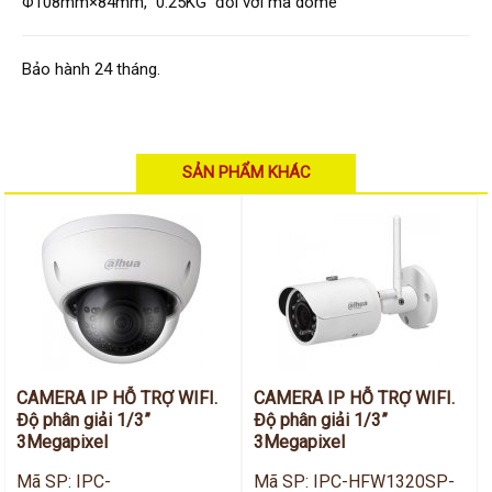
Hỗ trợ kỹ thuật
Φ108mm×84mm, 0.25KG đối với mã dome
Hướng dẫn sử dụng
Tài liệu kỹ thuật
Tin tức
Bảo hành 24 tháng.
Liên hệ
SẢN PHẨM KHÁC
CAMERA IP HỖ TRỢ WIFI.
CAMERA IP HỖ TRỢ WIFI.
Độ phân giải 1/3”
Độ phân giải 1/3”
3Megapixel
3Megapixel
Mã SP: IPC-
Mã SP: IPC-HFW1320SP-