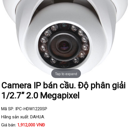
Đầu ghi IP KBVISION
Đầu ghi IP HDParagon
Đầu ghi IP Dahua
Đầu ghi IP Visionhitech
Camera Analog
Camera HIKVISION
Camera Dahua
Camera Visionhitech
Tap to expand
Camera IP bán cầu. Độ phân giải
Camera KBVISION
1/2.7” 2.0 Megapixel
Camera HDParagon
Đầu ghi Analog
Mã SP: IPC-HDW1220SP
Đầu ghi HDParagon
Hãng sản xuất: DAHUA.
Đầu ghi HIKVISION
Giá bán:
1,912,000 VNĐ