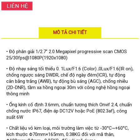
Đầu ghi Visionhitech
Đầu ghi Dahua
Đầu ghi KBVISION
MÔ TẢ CHI TIẾT
Thiết bị chống trộm
Thiết bị chống trộm Paradox
• Độ phân giải 1/2.7” 2.0 Megapixel progressive scan CMOS
Thiết bị Enforcer
25/30fps@1080P(1920x1080)
access control
• Độ nhạy sáng tối thiểu 0. 1Lux/F1.6 (Color) ;0Lux/F1.6(IR on),
Khóa điện tử VIRO
chống ngược sáng DWDR, chế độ ngày đêm(ICR), tự động
cân bằng trắng (AWB), tự động bù sáng (AGC), chống nhiễu
Khóa điện tử KBVISION
(2D-DNR), tầm xa hồng ngoại 30m với công nghệ hồng ngoại
thông minh
Access control Syris
• Ống kính cố định 3.6mm, chuẩn tương thích Onvif 2.4, chuẩn
Giải pháp
chống nước IP67, điện áp DC12V hoặc PoE (802.3af), công
LẮP ĐẶT CAMERA TRỌN GÓI
suất 6W
GIẢI PHÁP CAMERA AN NINH
BÁO ĐỘNG CHỐNG TRỘM
• Chất liệu vỏ kim loại, môi trường làm việc từ -30°C~+60°C,
GIẢI PHÁP GIÁM SÁT RA VÀO
kích thước Φ70mm×165mm, 0.38KG đối với mã thân,
GIẢI PHÁP NHỎ TRỌN GÓI