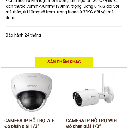
Hỗ trợ kỹ thuật
• Chất liệu vỏ kim loại, môi trường làm việc từ -30°C~+60°C,
Hướng dẫn sử dụng
kích thước 70mm×70mm×180mm, trọng lượng 0.4KG đối với
Tài liệu kỹ thuật
mã thân, Φ110mm×81mm, trọng lượng 0.33KG đối với mã
Tin tức
dome.
Liên hệ
Bảo hành 24 tháng.
SẢN PHẨM KHÁC
CAMERA IP HỖ TRỢ WIFI.
CAMERA IP HỖ TRỢ WIFI.
Độ phân giải 1/3”
Độ phân giải 1/3”