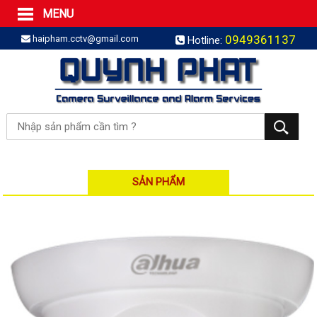
MENU
Trang Chủ
0949361137
haipham.cctv@gmail.com
Hotline:
Sản phẩm
SẢN PHẨM TRỌN GÓI
LẮP BÁO TRỘM TRỌN GÓI
LẮP CAMERA TRỌN GÓI
Camera IP
Camera IP HDPARAGON
Camera IP KBVISION
SẢN PHẨM
Camera IP HIKVISION
Camera IP Dahua
Camera IP Visionhitech
Đầu ghi IP | NVR
Đầu ghi IP HIKVISION