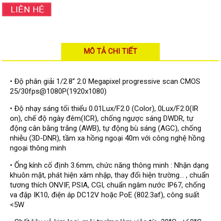
Đầu ghi Visionhitech
Đầu ghi Dahua
Đầu ghi KBVISION
MÔ TẢ CHI TIẾT
Thiết bị chống trộm
Thiết bị chống trộm Paradox
• Độ phân giải 1/2.8” 2.0 Megapixel progressive scan CMOS
Thiết bị Enforcer
25/30fps@1080P(1920x1080)
access control
• Độ nhạy sáng tối thiểu 0.01Lux/F2.0 (Color), 0Lux/F2.0(IR
Khóa điện tử VIRO
on), chế độ ngày đêm(ICR), chống ngược sáng DWDR, tự
động cân bằng trắng (AWB), tự động bù sáng (AGC), chống
Khóa điện tử KBVISION
nhiễu (3D-DNR), tầm xa hồng ngoại 40m với công nghệ hồng
ngoại thông minh
Access control Syris
• Ống kính cố định 3.6mm, chức năng thông minh : Nhận dạng
Giải pháp
khuôn mặt, phát hiện xâm nhập, thay đổi hiện trường... , chuẩn
LẮP ĐẶT CAMERA TRỌN GÓI
tương thích ONVIF, PSIA, CGI, chuẩn ngâm nước IP67, chống
GIẢI PHÁP CAMERA AN NINH
BÁO ĐỘNG CHỐNG TRỘM
va đập IK10, điện áp DC12V hoặc PoE (802.3af), công suất
GIẢI PHÁP GIÁM SÁT RA VÀO
<5W
GIẢI PHÁP NHỎ TRỌN GÓI