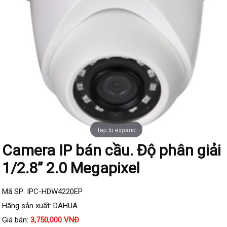
Đầu ghi IP KBVISION
Đầu ghi IP HDParagon
Đầu ghi IP Dahua
Đầu ghi IP Visionhitech
Camera Analog
Camera HIKVISION
Camera Dahua
Camera Visionhitech
Tap to expand
Camera IP bán cầu. Độ phân giải
Camera KBVISION
1/2.8” 2.0 Megapixel
Camera HDParagon
Đầu ghi Analog
Mã SP: IPC-HDW4220EP
Đầu ghi HDParagon
Hãng sản xuất: DAHUA.
Đầu ghi HIKVISION
Giá bán:
3,750,000 VNĐ