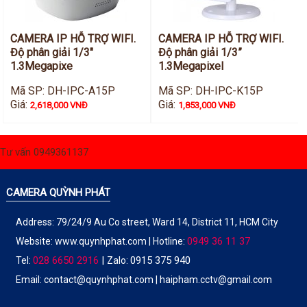
CAMERA IP HỖ TRỢ WIFI.
CAMERA IP HỖ TRỢ WIFI.
Độ phân giải 1/3"
Độ phân giải 1/3”
1.3Megapixe
1.3Megapixel
Mã SP: DH-IPC-A15P
Mã SP: DH-IPC-K15P
Giá:
Giá:
2,618,000 VNĐ
1,853,000 VNĐ
Tư vấn 0949361137
CAMERA QUỲNH PHÁT
Address: 79/24/9 Au Co street, Ward 14, District 11, HCM City
0949 36 11 37
Website:
www.quynhphat.com
| Hotline:
028 6650 2916
|
0915 375 940
Tel:
Zalo:
Email: contact@quynhphat.com | haipham.cctv@gmail.com