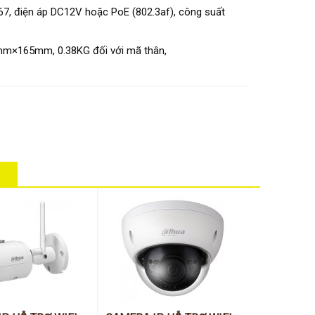
67, điện áp DC12V hoặc PoE (802.3af), công suất
70mm×165mm, 0.38KG đối với mã thân,