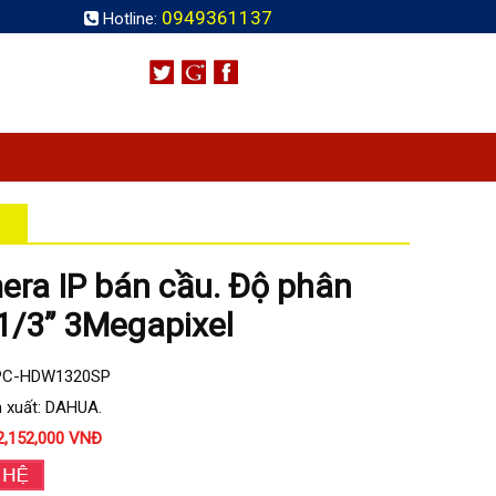
0949361137
Hotline:
ra IP bán cầu. Độ phân
 1/3” 3Megapixel
IPC-HDW1320SP
 xuất: DAHUA.
2,152,000 VNĐ