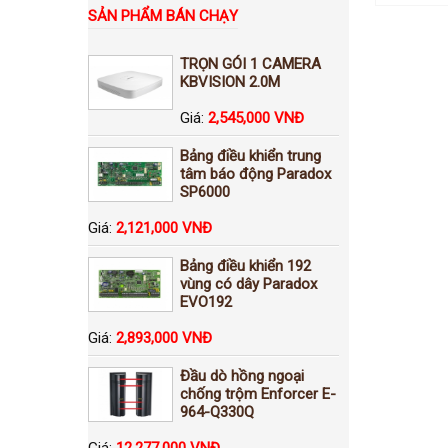
SẢN PHẨM BÁN CHẠY
TRỌN GÓI 1 CAMERA
KBVISION 2.0M
Giá:
2,545,000 VNĐ
Bảng điều khiển trung
tâm báo động Paradox
SP6000
Giá:
2,121,000 VNĐ
Bảng điều khiển 192
vùng có dây Paradox
EVO192
Giá:
2,893,000 VNĐ
Đầu dò hồng ngoại
chống trộm Enforcer E-
964-Q330Q
Giá:
12,277,000 VNĐ