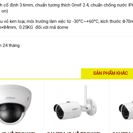
nh cố định 3.6mm, chuẩn tương thích Onvif 2.4, chuẩn chống nước IP
 on)
iệu vỏ kim loại, môi trường làm việc từ -30°C~+60°C, kích thước Φ
×84mm, 0.25KG đối với mã dome
 24 tháng.
SẢN PHẨM KHÁC