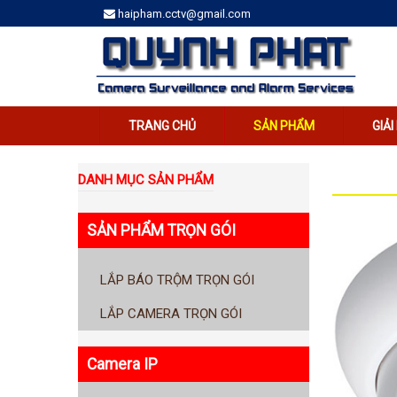
haipham.cctv@gmail.com
TRANG CHỦ
SẢN PHẨM
GIẢ
DANH MỤC SẢN PHẨM
SẢN PHẨM TRỌN GÓI
LẮP BÁO TRỘM TRỌN GÓI
LẮP CAMERA TRỌN GÓI
Camera IP