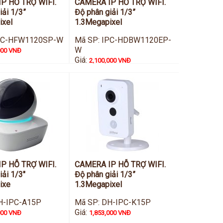
P HỖ TRỢ WIFI.
CAMERA IP HỖ TRỢ WIFI.
iải 1/3”
Độ phân giải 1/3”
ixel
1.3Megapixel
IPC-HFW1120SP-W
Mã SP: IPC-HDBW1120EP-
W
000 VNĐ
Giá:
2,100,000 VNĐ
P HỖ TRỢ WIFI.
CAMERA IP HỖ TRỢ WIFI.
iải 1/3"
Độ phân giải 1/3”
ixe
1.3Megapixel
H-IPC-A15P
Mã SP: DH-IPC-K15P
Giá:
000 VNĐ
1,853,000 VNĐ