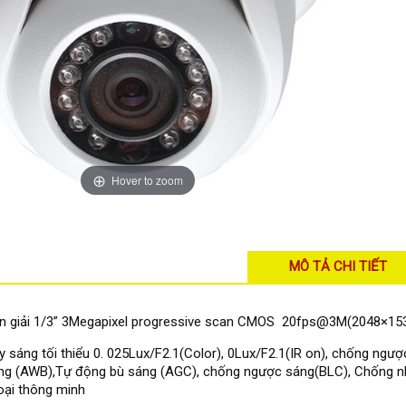
Hover to zoom
MÔ TẢ CHI TIẾT
ân giải 1/3” 3Megapixel progressive scan CMOS 20fps@3M(2048×15
y sáng tối thiểu 0. 025Lux/F2.1(Color), 0Lux/F2.1(IR on), chống ng
ng (AWB),Tự động bù sáng (AGC), chống ngược sáng(BLC), Chống nh
oại thông minh