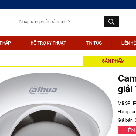
I PHÁP
HỖ TRỢ KỸ THUẬT
TIN TỨC
LIÊN HỆ
SẢN PHẨM
Came
giải
Mã SP: 
Hãng sản
Giá bán: