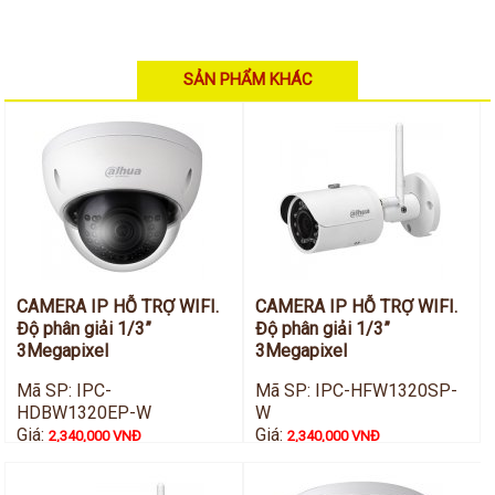
Hỗ trợ kỹ thuật
Hướng dẫn sử dụng
Tài liệu kỹ thuật
Tin tức
SẢN PHẨM KHÁC
Liên hệ
CAMERA IP HỖ TRỢ WIFI.
CAMERA IP HỖ TRỢ WIFI.
Độ phân giải 1/3”
Độ phân giải 1/3”
3Megapixel
3Megapixel
Mã SP: IPC-
Mã SP: IPC-HFW1320SP-
HDBW1320EP-W
W
Giá:
Giá:
2,340,000 VNĐ
2,340,000 VNĐ