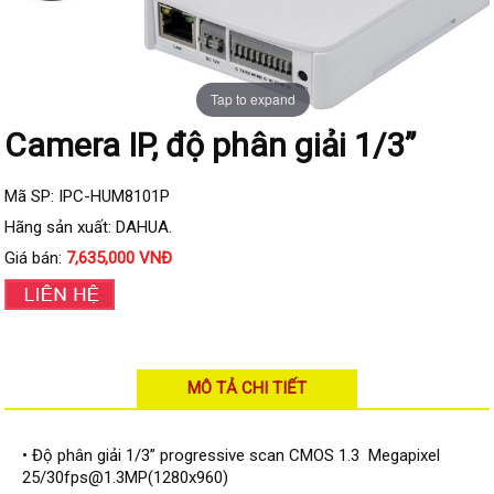
Đầu ghi IP KBVISION
Đầu ghi IP HDParagon
Đầu ghi IP Dahua
Tap to expand
Đầu ghi IP Visionhitech
Camera IP, độ phân giải 1/3”
Camera Analog
Camera HIKVISION
Mã SP: IPC-HUM8101P
Hãng sản xuất: DAHUA.
Camera Dahua
Giá bán:
7,635,000 VNĐ
Camera Visionhitech
Camera KBVISION
Camera HDParagon
MÔ TẢ CHI TIẾT
Đầu ghi Analog
Đầu ghi HDParagon
• Độ phân giải 1/3” progressive scan CMOS 1.3 Megapixel
Đầu ghi HIKVISION
25/30fps@1.3MP(1280x960)