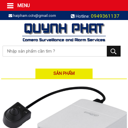
MENU
Trang Chủ
0949361137
haipham.cctv@gmail.com
Hotline:
Sản phẩm
SẢN PHẨM TRỌN GÓI
LẮP BÁO TRỘM TRỌN GÓI
LẮP CAMERA TRỌN GÓI
Camera IP
Camera IP HDPARAGON
Camera IP KBVISION
SẢN PHẨM
Camera IP HIKVISION
Camera IP Dahua
Camera IP Visionhitech
Đầu ghi IP | NVR
Đầu ghi IP HIKVISION