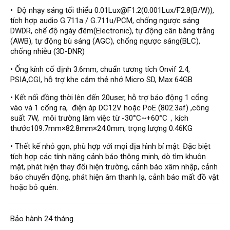
Đầu ghi Visionhitech
• Độ nhạy sáng tối thiểu 0.01Lux@F1.2(0.001Lux/F2.8(B/W)),
tích hợp audio G.711a / G.711u/PCM, chống ngược sáng
Đầu ghi Dahua
DWDR, chế độ ngày đêm(Electronic), tự động cân bằng trắng
(AWB), tự động bù sáng (AGC), chống ngược sáng(BLC),
Đầu ghi KBVISION
chống nhiễu (3D-DNR)
Thiết bị chống trộm
• Ống kính cố định 3.6mm, chuẩn tương tích Onvif 2.4,
Thiết bị chống trộm Paradox
PSIA,CGI, hỗ trợ khe cắm thẻ nhớ Micro SD, Max 64GB
Thiết bị Enforcer
• Kết nối đồng thời lên đến 20user, hỗ trợ báo động 1 cổng
access control
vào và 1 cổng ra, điện áp DC12V hoặc PoE (802.3af) ,công
suất 7W, môi trường làm việc từ -30°C~+60°C，kích
Khóa điện tử VIRO
thước109.7mm×82.8mm×24.0mm, trọng lượng 0.46KG
Khóa điện tử KBVISION
• Thết kế nhỏ gọn, phù hợp với mọi địa hình bí mật. Đặc biệt
tích hợp các tính năng cảnh báo thông minh, dò tìm khuôn
Access control Syris
mặt, phát hiện thay đổi hiện trường, cảnh báo xâm nhập, cảnh
Giải pháp
báo chuyển động, phát hiện âm thanh lạ, cảnh báo mất đồ vật
LẮP ĐẶT CAMERA TRỌN GÓI
hoặc bỏ quên.
GIẢI PHÁP CAMERA AN NINH
BÁO ĐỘNG CHỐNG TRỘM
GIẢI PHÁP GIÁM SÁT RA VÀO
Bảo hành 24 tháng.
GIẢI PHÁP NHỎ TRỌN GÓI