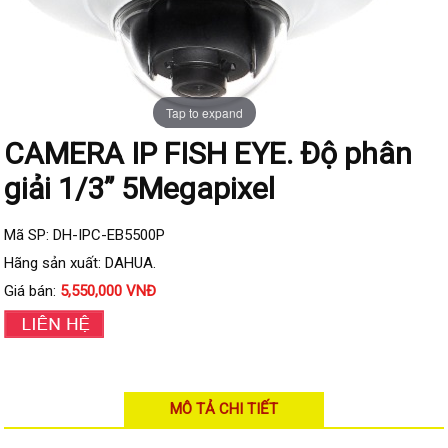
Đầu ghi IP KBVISION
Đầu ghi IP HDParagon
Đầu ghi IP Dahua
Tap to expand
Đầu ghi IP Visionhitech
CAMERA IP FISH EYE. Độ phân
Camera Analog
Camera HIKVISION
giải 1/3” 5Megapixel
Camera Dahua
Mã SP: DH-IPC-EB5500P
Camera Visionhitech
Hãng sản xuất: DAHUA.
Camera KBVISION
Giá bán:
5,550,000 VNĐ
Camera HDParagon
Đầu ghi Analog
Đầu ghi HDParagon
MÔ TẢ CHI TIẾT
Đầu ghi HIKVISION