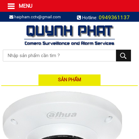
MENU
Trang Chủ
0949361137
haipham.cctv@gmail.com
Hotline:
Sản phẩm
SẢN PHẨM TRỌN GÓI
LẮP BÁO TRỘM TRỌN GÓI
LẮP CAMERA TRỌN GÓI
Camera IP
Camera IP HDPARAGON
Camera IP KBVISION
SẢN PHẨM
Camera IP HIKVISION
Camera IP Dahua
Camera IP Visionhitech
Đầu ghi IP | NVR
Đầu ghi IP HIKVISION