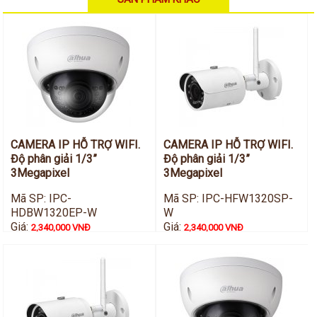
Hỗ trợ kỹ thuật
Hướng dẫn sử dụng
Tài liệu kỹ thuật
Tin tức
Liên hệ
CAMERA IP HỖ TRỢ WIFI.
CAMERA IP HỖ TRỢ WIFI.
Độ phân giải 1/3”
Độ phân giải 1/3”
3Megapixel
3Megapixel
Mã SP: IPC-
Mã SP: IPC-HFW1320SP-
HDBW1320EP-W
W
Giá:
Giá:
2,340,000 VNĐ
2,340,000 VNĐ