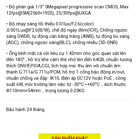
Đầu ghi Visionhitech
• Độ phân giải 1/3” 5Megapixel progressive scan CMOS, Max
12fps@5M(2560×1920), 25/30fps@UXGA.
Đầu ghi Dahua
• Độ nhạy sáng tối thiểu 0.01lux/F2.6(color)
Đầu ghi KBVISION
,0.001Lux@F2.6(B/W), chế độ ngày đêm(ICR), Chống ngược
Thiết bị chống trộm
sáng DWDR, tự động cân bằng trắng (AWB), tự động bù sáng
(AGC), chống ngược sáng(BLC), chống nhiễu (3D-DNR)
Thiết bị chống trộm Paradox
• Ống kính mắt cá với tiêu cự 1.42mm cho góc quan sát lên
Thiết bị Enforcer
đến 185° , hỗ trợ khe cắm thẻ nhớ lên đến 64GB, chuẩn tương
access control
thích ONVIF,PSIA,CGI, tích hợp mic thu âm với chuẩn âm
thanh G.711a/G.711u/PCM, hỗ trợ 1 cổng báo động in/out,
Khóa điện tử VIRO
chuẩn chống va đập IK10, điện áp DC12V hoặc PoE , công
suất 6W, môi trường làm việc từ -30°C~+60°C，kích thước
Khóa điện tử KBVISION
Φ110mm×54mm，trọng lượng 0.25KG
Access control Syris
Giải pháp
Bảo hành 24 tháng.
LẮP ĐẶT CAMERA TRỌN GÓI
GIẢI PHÁP CAMERA AN NINH
BÁO ĐỘNG CHỐNG TRỘM
GIẢI PHÁP GIÁM SÁT RA VÀO
GIẢI PHÁP NHỎ TRỌN GÓI
SẢN PHẨM KHÁC