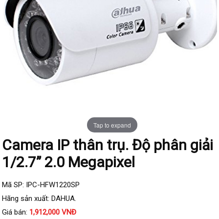
Đầu ghi IP KBVISION
Đầu ghi IP HDParagon
Đầu ghi IP Dahua
Đầu ghi IP Visionhitech
Camera Analog
Camera HIKVISION
Camera Dahua
Camera Visionhitech
Tap to expand
Camera IP thân trụ. Độ phân giải
Camera KBVISION
1/2.7” 2.0 Megapixel
Camera HDParagon
Đầu ghi Analog
Mã SP: IPC-HFW1220SP
Đầu ghi HDParagon
Hãng sản xuất: DAHUA.
Đầu ghi HIKVISION
Giá bán:
1,912,000 VNĐ