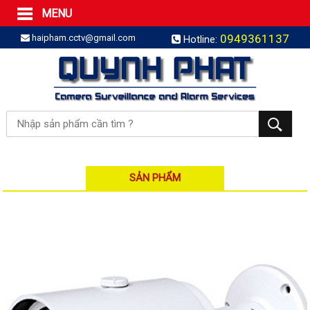
MENU
Trang Chủ
0949361137
haipham.cctv@gmail.com
Hotline:
Sản phẩm
SẢN PHẨM TRỌN GÓI
LẮP BÁO TRỘM TRỌN GÓI
LẮP CAMERA TRỌN GÓI
Camera IP
Camera IP HDPARAGON
Camera IP KBVISION
SẢN PHẨM
Camera IP HIKVISION
Camera IP Dahua
Camera IP Visionhitech
Đầu ghi IP | NVR
Đầu ghi IP HIKVISION