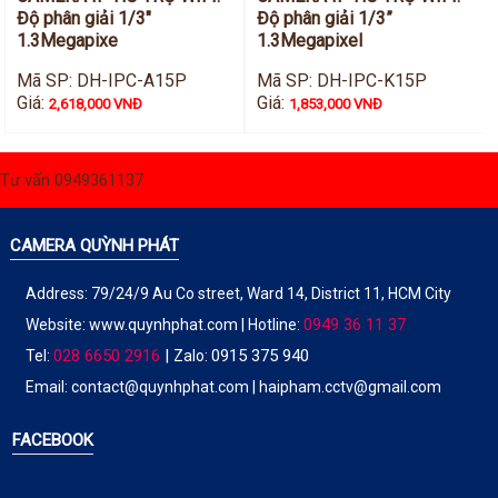
Độ phân giải 1/3"
Độ phân giải 1/3”
1.3Megapixe
1.3Megapixel
Mã SP: DH-IPC-A15P
Mã SP: DH-IPC-K15P
Giá:
Giá:
2,618,000 VNĐ
1,853,000 VNĐ
Tư vấn 0949361137
CAMERA QUỲNH PHÁT
Address: 79/24/9 Au Co street, Ward 14, District 11, HCM City
0949 36 11 37
Website:
www.quynhphat.com
| Hotline:
028 6650 2916
|
0915 375 940
Tel:
Zalo:
Email: contact@quynhphat.com | haipham.cctv@gmail.com
FACEBOOK