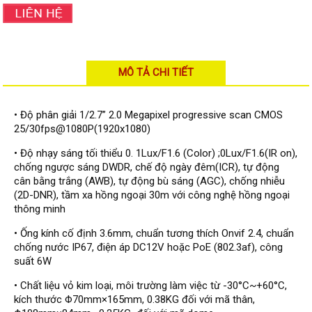
Đầu ghi Visionhitech
Đầu ghi Dahua
Đầu ghi KBVISION
MÔ TẢ CHI TIẾT
Thiết bị chống trộm
Thiết bị chống trộm Paradox
• Độ phân giải 1/2.7” 2.0 Megapixel progressive scan CMOS
Thiết bị Enforcer
25/30fps@1080P(1920x1080)
access control
• Độ nhạy sáng tối thiểu 0. 1Lux/F1.6 (Color) ;0Lux/F1.6(IR on),
Khóa điện tử VIRO
chống ngược sáng DWDR, chế độ ngày đêm(ICR), tự động
cân bằng trắng (AWB), tự động bù sáng (AGC), chống nhiễu
Khóa điện tử KBVISION
(2D-DNR), tầm xa hồng ngoại 30m với công nghệ hồng ngoại
thông minh
Access control Syris
• Ống kính cố định 3.6mm, chuẩn tương thích Onvif 2.4, chuẩn
Giải pháp
chống nước IP67, điện áp DC12V hoặc PoE (802.3af), công
LẮP ĐẶT CAMERA TRỌN GÓI
suất 6W
GIẢI PHÁP CAMERA AN NINH
BÁO ĐỘNG CHỐNG TRỘM
• Chất liệu vỏ kim loại, môi trường làm việc từ -30°C~+60°C,
GIẢI PHÁP GIÁM SÁT RA VÀO
kích thước Φ70mm×165mm, 0.38KG đối với mã thân,
GIẢI PHÁP NHỎ TRỌN GÓI