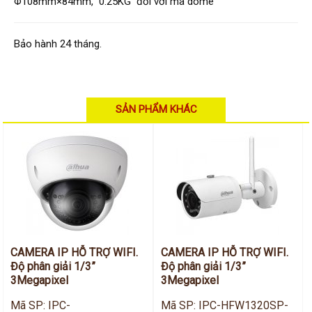
Hỗ trợ kỹ thuật
Φ108mm×84mm, 0.25KG đối với mã dome
Hướng dẫn sử dụng
Tài liệu kỹ thuật
Tin tức
Bảo hành 24 tháng.
Liên hệ
SẢN PHẨM KHÁC
CAMERA IP HỖ TRỢ WIFI.
CAMERA IP HỖ TRỢ WIFI.
Độ phân giải 1/3”
Độ phân giải 1/3”
3Megapixel
3Megapixel
Mã SP: IPC-
Mã SP: IPC-HFW1320SP-