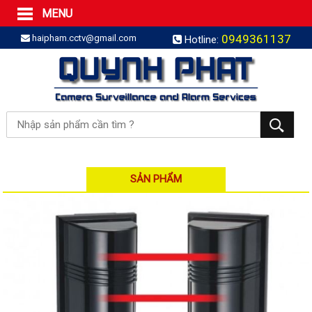
MENU
Trang Chủ
0949361137
haipham.cctv@gmail.com
Hotline:
Sản phẩm
SẢN PHẨM TRỌN GÓI
LẮP BÁO TRỘM TRỌN GÓI
LẮP CAMERA TRỌN GÓI
Camera IP
Camera IP HDPARAGON
Camera IP KBVISION
SẢN PHẨM
Camera IP HIKVISION
Camera IP Dahua
Camera IP Visionhitech
Đầu ghi IP | NVR
Đầu ghi IP HIKVISION