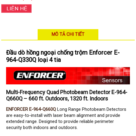
Hỗ trợ kỹ thuật
Hướng dẫn sử dụng
Tài liệu kỹ thuật
Tin tức
Liên hệ
MÔ TẢ CHI TIẾT
Đầu dò hồng ngoại chống trộm Enforcer E-
964-Q330Q loại 4 tia
Multi-Frequency Quad Photobeam Detector E-964-
Q660Q – 660 ft. Outdoors, 1320 ft. Indoors
ENFORCER E-964-Q660Q
Long Range Photobeam Detectors
are easy-to-install with laser beam alignment and provide
extended range. Designed to provide reliable perimeter
security both indoors and outdoors.