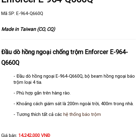
Đầu ghi Visionhitech
Mã SP: E-964-Q660Q
Đầu ghi Dahua
Đầu ghi KBVISION
Made in Taiwan (CO, CQ)
Thiết bị chống trộm
Thiết bị chống trộm Paradox
Đầu dò hồng ngoại chống trộm Enforcer E-964-
Thiết bị Enforcer
Q660Q
access control
Khóa điện tử VIRO
- Đầu dò hồng ngoại E-964-Q660Q, bộ beam hồng ngoại báo
trộm loại 4 tia.
Khóa điện tử KBVISION
- Phù hợp gắn trên hàng rào.
Access control Syris
- Khoảng cách giám sát là 200m ngoài trời, 400m trong nhà.
Giải pháp
LẮP ĐẶT CAMERA TRỌN GÓI
- Tương thích tất cả các
hệ thống báo trộm
GIẢI PHÁP CAMERA AN NINH
BÁO ĐỘNG CHỐNG TRỘM
GIẢI PHÁP GIÁM SÁT RA VÀO
GIẢI PHÁP NHỎ TRỌN GÓI
Giá bán:
14,242,000 VNĐ