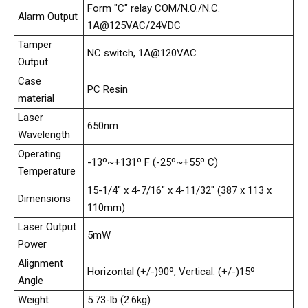
Form "C" relay COM/N.O./N.C.
Alarm Output
1A@125VAC/24VDC
Tamper
NC switch, 1A@120VAC
Output
Case
PC Resin
material
Laser
650nm
Wavelength
Operating
-13º~+131º F (-25º~+55º C)
Temperature
15-1/4" x 4-7/16" x 4-11/32" (387 x 113 x
Dimensions
110mm)
Laser Output
5mW
Power
Alignment
Horizontal (+/-)90º, Vertical: (+/-)15º
Angle
Weight
5.73-lb (2.6kg)