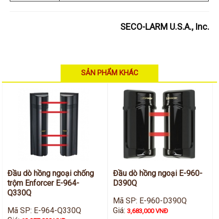
SECO-LARM U.S.A., Inc.
SẢN PHẨM KHÁC
Đầu dò hồng ngoại chống
Đầu dò hồng ngoại E-960-
trộm Enforcer E-964-
D390Q
Q330Q
Mã SP: E-960-D390Q
Mã SP: E-964-Q330Q
Giá:
3,683,000 VNĐ