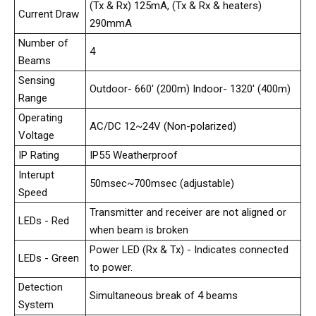
(Tx & Rx) 125mA, (Tx & Rx & heaters)
Current Draw
290mmA
Number of
4
Beams
Sensing
Outdoor- 660' (200m) Indoor- 1320' (400m)
Range
Operating
AC/DC 12~24V (Non-polarized)
Voltage
IP Rating
IP55 Weatherproof
Interupt
50msec~700msec (adjustable)
Speed
Transmitter and receiver are not aligned or
LEDs - Red
when beam is broken
Power LED (Rx & Tx) - Indicates connected
LEDs - Green
to power.
Detection
Simultaneous break of 4 beams
System