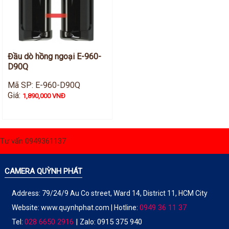
Đầu dò hồng ngoại E-960-
D90Q
Mã SP: E-960-D90Q
Giá:
1,890,000 VNĐ
Tư vấn 0949361137
CAMERA QUỲNH PHÁT
Address: 79/24/9 Au Co street, Ward 14, District 11, HCM City
0949 36 11 37
Website:
www.quynhphat.com
| Hotline:
028 6650 2916
|
0915 375 940
Tel:
Zalo: