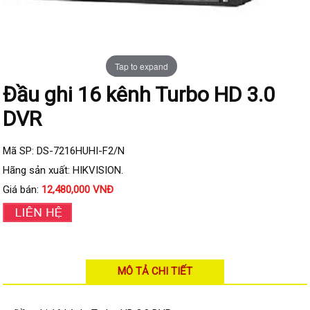
Đầu ghi IP KBVISION
Đầu ghi IP HDParagon
Đầu ghi IP Dahua
Tap to expand
Đầu ghi IP Visionhitech
Đầu ghi 16 kênh Turbo HD 3.0
Camera Analog
DVR
Camera HIKVISION
Camera Dahua
Mã SP: DS-7216HUHI-F2/N
Hãng sản xuất: HIKVISION.
Camera Visionhitech
Giá bán:
12,480,000 VNĐ
Camera KBVISION
Camera HDParagon
Đầu ghi Analog
Đầu ghi HDParagon
MÔ TẢ CHI TIẾT
Đầu ghi HIKVISION