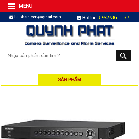
MENU
Trang Chủ
0949361137
haipham.cctv@gmail.com
Hotline:
Sản phẩm
SẢN PHẨM TRỌN GÓI
LẮP BÁO TRỘM TRỌN GÓI
LẮP CAMERA TRỌN GÓI
Camera IP
Camera IP HDPARAGON
Camera IP KBVISION
SẢN PHẨM
Camera IP HIKVISION
Camera IP Dahua
Camera IP Visionhitech
Đầu ghi IP | NVR
Đầu ghi IP HIKVISION