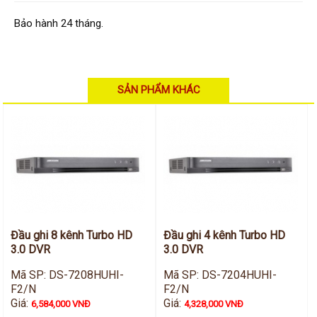
Hỗ trợ kỹ thuật
Hướng dẫn sử dụng
Bảo hành 24 tháng.
Tài liệu kỹ thuật
Tin tức
Liên hệ
SẢN PHẨM KHÁC
Đầu ghi 8 kênh Turbo HD
Đầu ghi 4 kênh Turbo HD
3.0 DVR
3.0 DVR
Mã SP: DS-7208HUHI-
Mã SP: DS-7204HUHI-
F2/N
F2/N
Giá:
Giá:
6,584,000 VNĐ
4,328,000 VNĐ