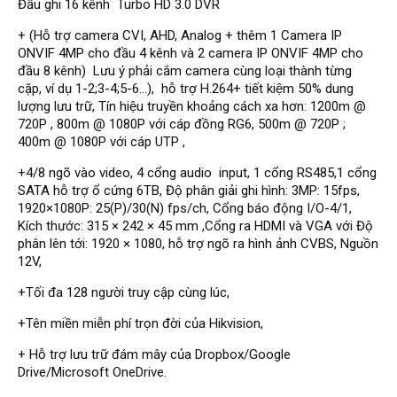
Đầu ghi 16 kênh Turbo HD 3.0 DVR
Đầu ghi Visionhitech
+ (Hỗ trợ camera CVI, AHD, Analog + thêm 1 Camera IP
Đầu ghi Dahua
ONVIF 4MP cho đầu 4 kênh và 2 camera IP ONVIF 4MP cho
đầu 8 kênh) Lưu ý phải cắm camera cùng loại thành từng
Đầu ghi KBVISION
cặp, ví dụ 1-2;3-4;5-6...), hỗ trợ H.264+ tiết kiệm 50% dung
Thiết bị chống trộm
lượng lưu trữ, Tín hiệu truyền khoảng cách xa hơn: 1200m @
720P , 800m @ 1080P với cáp đồng RG6, 500m @ 720P ;
Thiết bị chống trộm Paradox
400m @ 1080P với cáp UTP ,
Thiết bị Enforcer
+4/8 ngõ vào video, 4 cổng audio input, 1 cổng RS485,1 cổng
access control
SATA hỗ trợ ổ cứng 6TB, Độ phân giải ghi hình: 3MP: 15fps,
1920×1080P: 25(P)/30(N) fps/ch, Cổng báo động I/O-4/1,
Khóa điện tử VIRO
Kích thước: 315 × 242 × 45 mm ,Cổng ra HDMI và VGA với Độ
Khóa điện tử KBVISION
phân lên tới: 1920 × 1080, hỗ trợ ngõ ra hình ảnh CVBS, Nguồn
12V,
Access control Syris
+Tối đa 128 người truy cập cùng lúc,
Giải pháp
LẮP ĐẶT CAMERA TRỌN GÓI
+Tên miền miễn phí trọn đời của Hikvision,
GIẢI PHÁP CAMERA AN NINH
BÁO ĐỘNG CHỐNG TRỘM
+ Hỗ trợ lưu trữ đám mây của Dropbox/Google
GIẢI PHÁP GIÁM SÁT RA VÀO
Drive/Microsoft OneDrive.
GIẢI PHÁP NHỎ TRỌN GÓI