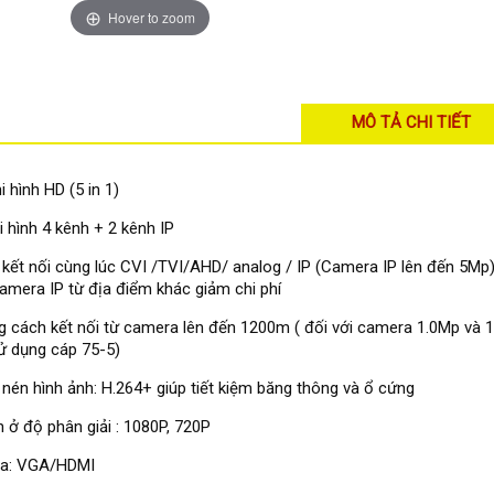
Hover to zoom
MÔ TẢ CHI TIẾT
i hình HD (5 in 1)
i hình 4 kênh + 2 kênh IP
 kết nối cùng lúc CVI /TVI/AHD/ analog / IP (Camera IP lên đến 5Mp
camera IP từ địa điểm khác giảm chi phí
 cách kết nối từ camera lên đến 1200m ( đối với camera 1.0Mp và 1.
ử dụng cáp 75-5)
nén hình ảnh: H.264+ giúp tiết kiệm băng thông và ổ cứng
h ở độ phân giải : 1080P, 720P
ra: VGA/HDMI