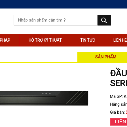
I PHÁP
HỖ TRỢ KỸ THUẬT
TIN TỨC
LIÊN HỆ
SẢN PHẨM
ĐẦU
SERI
Mã SP: 
Hãng sản
Giá bán: