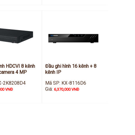
ình HDCVI 8 kênh
Đầu ghi hình 16 kênh + 8
 camera 4 MP
kênh IP
X-2K8208D4
Mã SP: KX-8116D6
Giá:
000 VNĐ
6,370,000 VNĐ