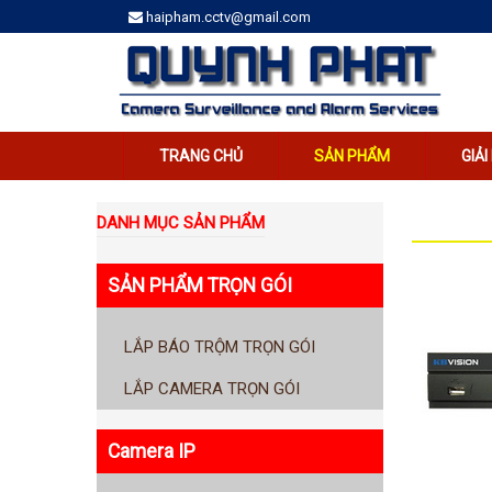
haipham.cctv@gmail.com
TRANG CHỦ
SẢN PHẨM
GIẢ
DANH MỤC SẢN PHẨM
SẢN PHẨM TRỌN GÓI
LẮP BÁO TRỘM TRỌN GÓI
LẮP CAMERA TRỌN GÓI
Camera IP