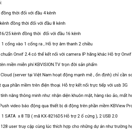
i:
 đồng thời đối với đầu 4 kênh
kênh đồng thời đối với đầu 8 kênh
16/25 kênh đồng thời đối với đầu 16 kênh
: 1 cổng vào 1 cổng ra , Hỗ trợ âm thanh 2 chiều
 chuẩn Onvif 2.4 có thể kết nối với camera IP hãng khác Hỗ trợ Onvif
tên miền miễn phí KBVISION.TV trọn đời sản phẩm
 Cloud (server tại Việt Nam hoạt động mạnh mẽ , ổn định) chỉ cần 
t qua phần mềm trên điện thoại. Hỗ trợ kết nối trực tiếp với usb 3G
 tính năng thông minh như: nhận diện khuôn mặt, hàng rào ảo, mất hoặc
Push video báo động qua thiết bị di động trên phần mềm KBView Pr
: 1 SATA x 8 TB ( mã KX-8216D5 Hỗ trợ 2 ổ cứng ), 2 USB 2.0
 128 user truy cập cùng lúc thích hợp cho những dự án như trường họ