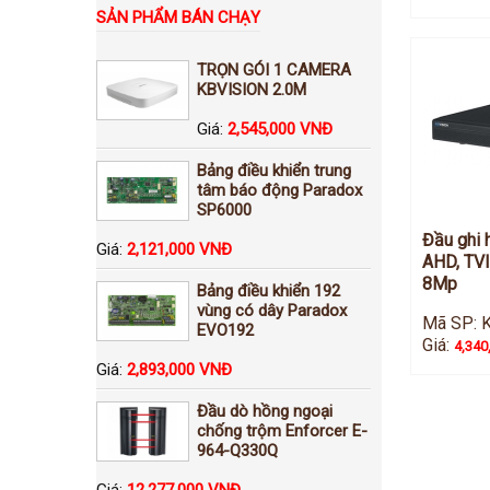
SẢN PHẨM BÁN CHẠY
TRỌN GÓI 1 CAMERA
KBVISION 2.0M
Giá:
2,545,000 VNĐ
Bảng điều khiển trung
tâm báo động Paradox
SP6000
Đầu ghi 
Giá:
2,121,000 VNĐ
AHD, TVI
8Mp
Bảng điều khiển 192
vùng có dây Paradox
Mã SP: 
EVO192
Giá:
4,340
Giá:
2,893,000 VNĐ
Đầu dò hồng ngoại
chống trộm Enforcer E-
964-Q330Q
Giá:
12,277,000 VNĐ