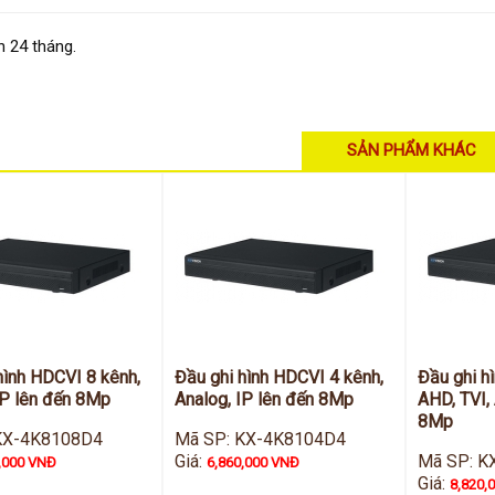
 24 tháng.
SẢN PHẨM KHÁC
hình HDCVI 8 kênh,
Đầu ghi hình HDCVI 4 kênh,
Đầu ghi h
IP lên đến 8Mp
Analog, IP lên đến 8Mp
AHD, TVI, 
8Mp
KX-4K8108D4
Mã SP: KX-4K8104D4
Giá:
Mã SP: K
,000 VNĐ
6,860,000 VNĐ
Giá:
8,820,