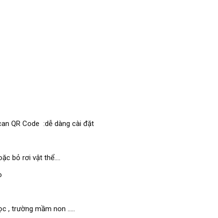
scan QR Code :dễ dàng cài đặt
 bỏ rơi vật thể....
o
c , trường mầm non .....