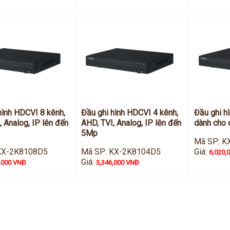
hình HDCVI 8 kênh,
Đầu ghi hình HDCVI 4 kênh,
Đầu ghi h
, Analog, IP lên đến
AHD, TVI, Analog, IP lên đến
dành cho
5Mp
Mã SP: K
KX-2K8108D5
Mã SP: KX-2K8104D5
Giá:
6,020,
Giá:
,000 VNĐ
3,346,000 VNĐ