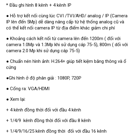
Đầu ghi Visionhitech
* Đầu ghi hình 8 kênh + 4 kênh IP
Đầu ghi Dahua
● Hỗ trợ kết nối cùng lúc CVI /TVI/AHD/ analog / IP (Camera
IP lên đến 5Mp) dễ dàng nâng cấp từ hệ thống analog cũ và
Đầu ghi KBVISION
có thể kết nối camera IP từ địa điểm khác giảm chi phí
Thiết bị chống trộm
● Khoảng cách kết nối từ camera lên đến 1200m ( đối với
Thiết bị chống trộm Paradox
camera 1.0Mp và 1.3Mp khi sử dụng cáp 75-5), 800m ( dối với
camera 2.0 Mp khi sử dụng cáp 75-5)
Thiết bị Enforcer
● Chuẩn nén hình ảnh: H.264+ giúp tiết kiệm băng thông và ổ
access control
cứng
Khóa điện tử VIRO
●Ghi hình ở độ phân giải : 1080P, 720P
Khóa điện tử KBVISION
● Cổng ra: VGA/HDMI
Access control Syris
● Xem lại:
Giải pháp
LẮP ĐẶT CAMERA TRỌN GÓI
+ 4 kênh đồng thời đối với đầu 4 kênh
GIẢI PHÁP CAMERA AN NINH
BÁO ĐỘNG CHỐNG TRỘM
+ 1/4/9 kênh đồng thời đối với đầu 8 kênh
GIẢI PHÁP GIÁM SÁT RA VÀO
GIẢI PHÁP NHỎ TRỌN GÓI
+ 1/4/9/16/25 kênh đồng thời đối với đầu 16 kênh