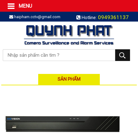
MENU
Trang Chủ
0949361137
haipham.cctv@gmail.com
Hotline:
Sản phẩm
SẢN PHẨM TRỌN GÓI
LẮP BÁO TRỘM TRỌN GÓI
LẮP CAMERA TRỌN GÓI
Camera IP
Camera IP HDPARAGON
Camera IP KBVISION
SẢN PHẨM
Camera IP HIKVISION
Camera IP Dahua
Camera IP Visionhitech
Đầu ghi IP | NVR
Đầu ghi IP HIKVISION