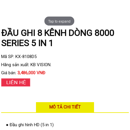
Đầu ghi IP KBVISION
Đầu ghi IP HDParagon
Tap to expand
Đầu ghi IP Dahua
ĐẦU GHI 8 KÊNH DÒNG 8000
Đầu ghi IP Visionhitech
SERIES 5 IN 1
Camera Analog
Camera HIKVISION
Mã SP: KX-8108D5
Camera Dahua
Hãng sản xuất: KB VISION.
Camera Visionhitech
Giá bán:
3,486,000 VNĐ
Camera KBVISION
Camera HDParagon
Đầu ghi Analog
MÔ TẢ CHI TIẾT
Đầu ghi HDParagon
Đầu ghi HIKVISION
● Đầu ghi hình HD (5 in 1)