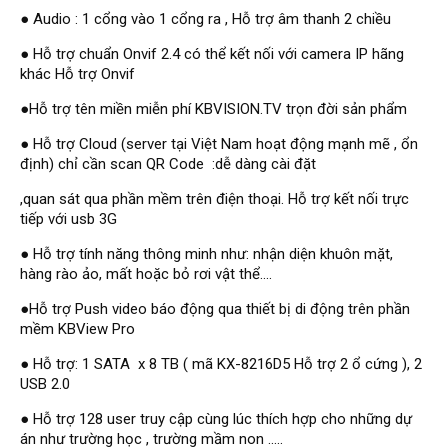
Hỗ trợ kỹ thuật
Hướng dẫn sử dụng
● Audio : 1 cổng vào 1 cổng ra , Hỗ trợ âm thanh 2 chiều
Tài liệu kỹ thuật
● Hỗ trợ chuẩn Onvif 2.4 có thể kết nối với camera IP hãng
Tin tức
Liên hệ
khác Hỗ trợ Onvif
●Hỗ trợ tên miền miễn phí KBVISION.TV trọn đời sản phẩm
● Hỗ trợ Cloud (server tại Việt Nam hoạt động mạnh mẽ , ổn
định) chỉ cần scan QR Code :dễ dàng cài đặt
,quan sát qua phần mềm trên điện thoại. Hỗ trợ kết nối trực
tiếp với usb 3G
● Hỗ trợ tính năng thông minh như: nhận diện khuôn mặt,
hàng rào ảo, mất hoặc bỏ rơi vật thể....
●Hỗ trợ Push video báo động qua thiết bị di động trên phần
mềm KBView Pro
● Hỗ trợ: 1 SATA x 8 TB ( mã KX-8216D5 Hỗ trợ 2 ổ cứng ), 2
USB 2.0
● Hỗ trợ 128 user truy cập cùng lúc thích hợp cho những dự
án như trường học , trường mầm non .....