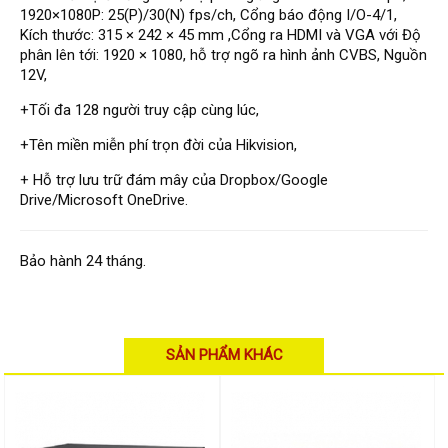
Đầu ghi Visionhitech
1920×1080P: 25(P)/30(N) fps/ch, Cổng báo động I/O-4/1,
Kích thước: 315 × 242 × 45 mm ,Cổng ra HDMI và VGA với Độ
Đầu ghi Dahua
phân lên tới: 1920 × 1080, hỗ trợ ngõ ra hình ảnh CVBS, Nguồn
12V,
Đầu ghi KBVISION
+Tối đa 128 người truy cập cùng lúc,
Thiết bị chống trộm
Thiết bị chống trộm Paradox
+Tên miền miễn phí trọn đời của Hikvision,
+ Hỗ trợ lưu trữ đám mây của Dropbox/Google
Thiết bị Enforcer
Drive/Microsoft OneDrive.
access control
Khóa điện tử VIRO
Bảo hành 24 tháng.
Khóa điện tử KBVISION
Access control Syris
Giải pháp
SẢN PHẨM KHÁC
LẮP ĐẶT CAMERA TRỌN GÓI
GIẢI PHÁP CAMERA AN NINH
BÁO ĐỘNG CHỐNG TRỘM
GIẢI PHÁP GIÁM SÁT RA VÀO
GIẢI PHÁP NHỎ TRỌN GÓI