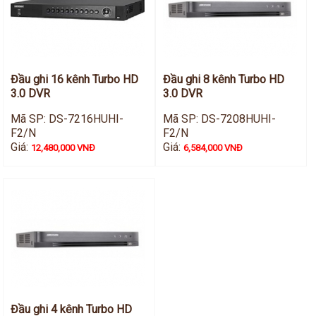
Hỗ trợ kỹ thuật
Hướng dẫn sử dụng
Tài liệu kỹ thuật
Tin tức
Liên hệ
Đầu ghi 16 kênh Turbo HD
Đầu ghi 8 kênh Turbo HD
3.0 DVR
3.0 DVR
Mã SP: DS-7216HUHI-
Mã SP: DS-7208HUHI-
F2/N
F2/N
Giá:
Giá:
12,480,000 VNĐ
6,584,000 VNĐ
Đầu ghi 4 kênh Turbo HD