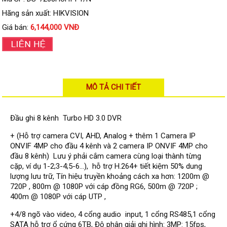
Đầu ghi IP KBVISION
Hãng sản xuất: HIKVISION
Đầu ghi IP HDParagon
Giá bán:
6,144,000 VNĐ
Đầu ghi IP Dahua
Đầu ghi IP Visionhitech
Camera Analog
MÔ TẢ CHI TIẾT
Camera HIKVISION
Camera Dahua
Đầu ghi 8 kênh Turbo HD 3.0 DVR
Camera Visionhitech
+ (Hỗ trợ camera CVI, AHD, Analog + thêm 1 Camera IP
ONVIF 4MP cho đầu 4 kênh và 2 camera IP ONVIF 4MP cho
Camera KBVISION
đầu 8 kênh) Lưu ý phải cắm camera cùng loại thành từng
Camera HDParagon
cặp, ví dụ 1-2;3-4;5-6...), hỗ trợ H.264+ tiết kiệm 50% dung
lượng lưu trữ, Tín hiệu truyền khoảng cách xa hơn: 1200m @
Đầu ghi Analog
720P , 800m @ 1080P với cáp đồng RG6, 500m @ 720P ;
Đầu ghi HDParagon
400m @ 1080P với cáp UTP ,
Đầu ghi HIKVISION
+4/8 ngõ vào video, 4 cổng audio input, 1 cổng RS485,1 cổng
SATA hỗ trợ ổ cứng 6TB, Độ phân giải ghi hình: 3MP: 15fps,