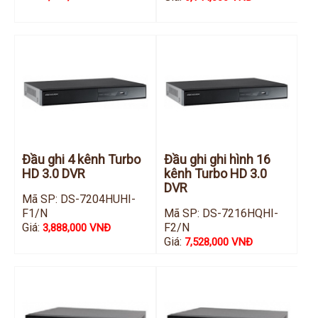
Đầu ghi Visionhitech
Đầu ghi Dahua
Đầu ghi KBVISION
Thiết bị chống trộm
Thiết bị chống trộm Paradox
Thiết bị Enforcer
access control
Đầu ghi 4 kênh Turbo
Đầu ghi ghi hình 16
Khóa điện tử VIRO
HD 3.0 DVR
kênh Turbo HD 3.0
DVR
Khóa điện tử KBVISION
Mã SP: DS-7204HUHI-
F1/N
Mã SP: DS-7216HQHI-
Access control Syris
Giá:
F2/N
3,888,000 VNĐ
Giá:
Giải pháp
7,528,000 VNĐ
LẮP ĐẶT CAMERA TRỌN GÓI
GIẢI PHÁP CAMERA AN NINH
BÁO ĐỘNG CHỐNG TRỘM
GIẢI PHÁP GIÁM SÁT RA VÀO
GIẢI PHÁP NHỎ TRỌN GÓI