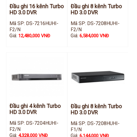
Đầu ghi IP KBVISION
Đầu ghi 16 kênh Turbo
Đầu ghi 8 kênh Turbo
HD 3.0 DVR
HD 3.0 DVR
Đầu ghi IP HDParagon
Mã SP: DS-7216HUHI-
Mã SP: DS-7208HUHI-
Đầu ghi IP Dahua
F2/N
F2/N
Giá:
Giá:
12,480,000 VNĐ
6,584,000 VNĐ
Đầu ghi IP Visionhitech
Camera Analog
Camera HIKVISION
Camera Dahua
Camera Visionhitech
Camera KBVISION
Camera HDParagon
Đầu ghi 4 kênh Turbo
Đầu ghi 8 kênh Turbo
Đầu ghi Analog
HD 3.0 DVR
HD 3.0 DVR
Đầu ghi HDParagon
Mã SP: DS-7204HUHI-
Mã SP: DS-7208HUHI-
Đầu ghi HIKVISION
F2/N
F1/N
Giá:
Giá:
4,328,000 VNĐ
6,144,000 VNĐ