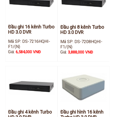
Hỗ trợ kỹ thuật
Hướng dẫn sử dụng
Tài liệu kỹ thuật
Tin tức
Liên hệ
Đầu ghi 16 kênh Turbo
Đầu ghi 8 kênh Turbo
HD 3.0 DVR
HD 3.0 DVR
Mã SP: DS-7216HQHI-
Mã SP: DS-7208HQHI-
F1/(N)
F1/(N)
Giá:
Giá:
6,584,000 VNĐ
3,888,000 VNĐ
Đầu ghi 4 kênh Turbo
Đầu ghi hình 16 kênh