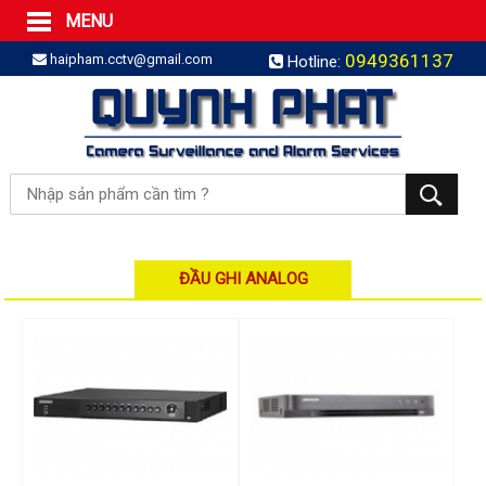
MENU
Trang Chủ
0949361137
haipham.cctv@gmail.com
Hotline:
Sản phẩm
SẢN PHẨM TRỌN GÓI
LẮP BÁO TRỘM TRỌN GÓI
LẮP CAMERA TRỌN GÓI
Camera IP
Camera IP HDPARAGON
Camera IP KBVISION
ĐẦU GHI ANALOG
Camera IP HIKVISION
Camera IP Dahua
Camera IP Visionhitech
Đầu ghi IP | NVR
Đầu ghi IP HIKVISION