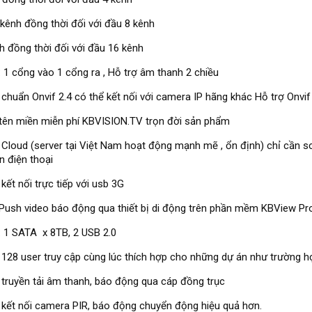
kênh đồng thời đối với đầu 8 kênh
h đồng thời đối với đầu 16 kênh
: 1 cổng vào 1 cổng ra , Hỗ trợ âm thanh 2 chiều
 chuẩn Onvif 2.4 có thể kết nối với camera IP hãng khác Hỗ trợ Onvif
tên miền miễn phí KBVISION.TV trọn đời sản phẩm
 Cloud (server tại Việt Nam hoạt động mạnh mẽ , ổn định) chỉ cần 
 điện thoại
 kết nối trực tiếp với usb 3G
Push video báo động qua thiết bị di động trên phần mềm KBView Pr
: 1 SATA x 8TB, 2 USB 2.0
 128 user truy cập cùng lúc thích hợp cho những dự án như trường họ
 truyền tải âm thanh, báo động qua cáp đồng trục
 kết nối camera PIR, báo động chuyển động hiệu quả hơn.