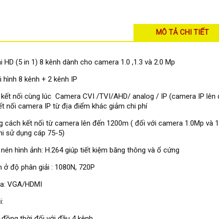
MÔ TẢ CHI TIẾT
i HD (5 in 1) 8 kênh dành cho camera 1.0 ,1.3 và 2.0 Mp
i hình 8 kênh + 2 kênh IP
 kết nối cùng lúc Camera CVI /TVI/AHD/ analog / IP (camera IP lên
ết nối camera IP từ địa điểm khác giảm chi phí
 cách kết nối từ camera lên đến 1200m ( đối với camera 1.0Mp và 1
hi sử dụng cáp 75-5)
nén hình ảnh: H.264 giúp tiết kiệm băng thông và ổ cứng
h ở độ phân giải : 1080N, 720P
ra: VGA/HDMI
i:
 đồng thời đối với đầu 4 kênh