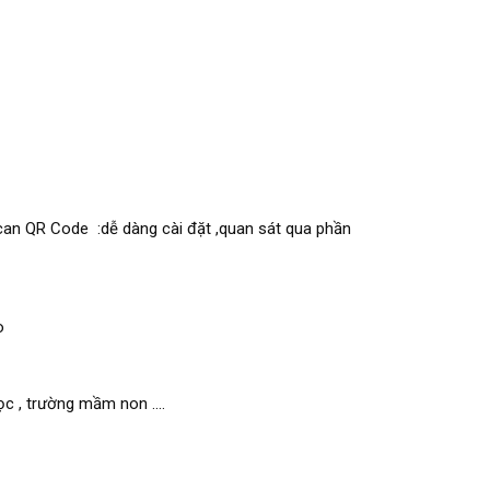
scan QR Code :dễ dàng cài đặt ,quan sát qua phần
o
c , trường mầm non ....