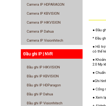
Camera IP HDPARAGON
Camera IP KBVISION
Camera IP HIKVISION
● Đầu gh
Camera IP Dahua
* Đầu gh
Camera IP Visionhitech
● Hỗ trợ
có thể k
Đầu ghi IP | NVR
● Khoảng
2.0 Mp k
Đầu ghi IP HIKVISION
● Chuẩn 
Đầu ghi IP KBVISION
●Ghi hìn
Đầu ghi IP HDParagon
● Cổng 
Đầu ghi IP Dahua
● Xem lạ
Đầu ghi IP Visionhitech
+ 4 kênh