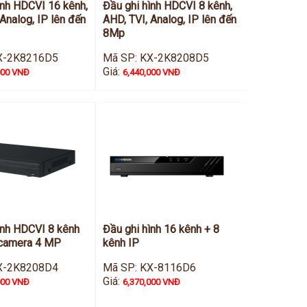
ình HDCVI 16 kênh,
Đầu ghi hình HDCVI 8 kênh,
Analog, IP lên đến
AHD, TVI, Analog, IP lên đến
8Mp
X-2K8216D5
Mã SP: KX-2K8208D5
Giá:
000 VNĐ
6,440,000 VNĐ
ình HDCVI 8 kênh
Đầu ghi hình 16 kênh + 8
 camera 4 MP
kênh IP
X-2K8208D4
Mã SP: KX-8116D6
Giá:
000 VNĐ
6,370,000 VNĐ