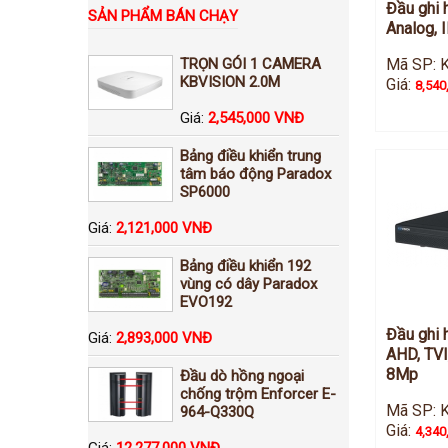
Đầu ghi 
SẢN PHẨM BÁN CHẠY
Analog, 
TRỌN GÓI 1 CAMERA
Mã SP: 
KBVISION 2.0M
Giá:
8,540
Giá:
2,545,000 VNĐ
Bảng điều khiển trung
tâm báo động Paradox
SP6000
Giá:
2,121,000 VNĐ
Bảng điều khiển 192
vùng có dây Paradox
EVO192
Đầu ghi 
Giá:
2,893,000 VNĐ
AHD, TVI
8Mp
Đầu dò hồng ngoại
chống trộm Enforcer E-
Mã SP: 
964-Q330Q
Giá:
4,340
Giá:
12,277,000 VNĐ