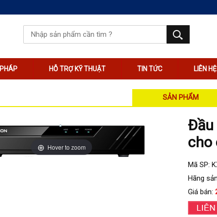
I PHÁP
HỖ TRỢ KỸ THUẬT
TIN TỨC
LIÊN HỆ
SẢN PHẨM
Đầu 
cho 
Hover to zoom
Mã SP: 
Hãng sản
Giá bán: