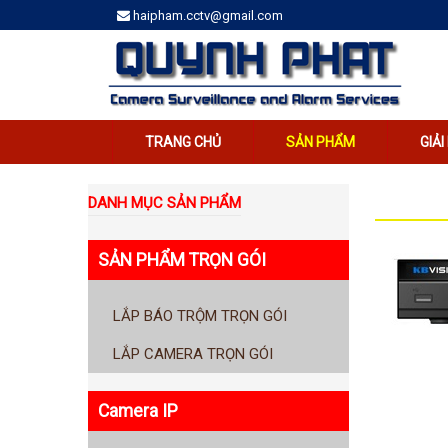
haipham.cctv@gmail.com
TRANG CHỦ
SẢN PHẨM
GIẢ
DANH MỤC SẢN PHẨM
SẢN PHẨM TRỌN GÓI
LẮP BÁO TRỘM TRỌN GÓI
LẮP CAMERA TRỌN GÓI
Camera IP