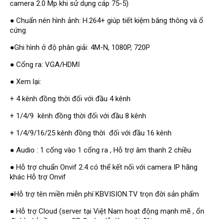
camera 2.0 Mp khi sử dụng cáp 75-5)
Đầu ghi Visionhitech
● Chuẩn nén hình ảnh: H.264+ giúp tiết kiệm băng thông và ổ
Đầu ghi Dahua
cứng
Đầu ghi KBVISION
●Ghi hình ở độ phân giải: 4M-N, 1080P, 720P
Thiết bị chống trộm
● Cổng ra: VGA/HDMI
Thiết bị chống trộm Paradox
● Xem lại:
Thiết bị Enforcer
+ 4 kênh đồng thời đối với đầu 4 kênh
access control
Khóa điện tử VIRO
+ 1/4/9 kênh đồng thời đối với đầu 8 kênh
+ 1/4/9/16/25 kênh đồng thời đối với đầu 16 kênh
Khóa điện tử KBVISION
● Audio : 1 cổng vào 1 cổng ra , Hỗ trợ âm thanh 2 chiều
Access control Syris
Giải pháp
● Hỗ trợ chuẩn Onvif 2.4 có thể kết nối với camera IP hãng
LẮP ĐẶT CAMERA TRỌN GÓI
khác Hỗ trợ Onvif
GIẢI PHÁP CAMERA AN NINH
BÁO ĐỘNG CHỐNG TRỘM
●Hỗ trợ tên miền miễn phí KBVISION.TV trọn đời sản phẩm
GIẢI PHÁP GIÁM SÁT RA VÀO
GIẢI PHÁP NHỎ TRỌN GÓI
● Hỗ trợ Cloud (server tại Việt Nam hoạt động mạnh mẽ , ổn