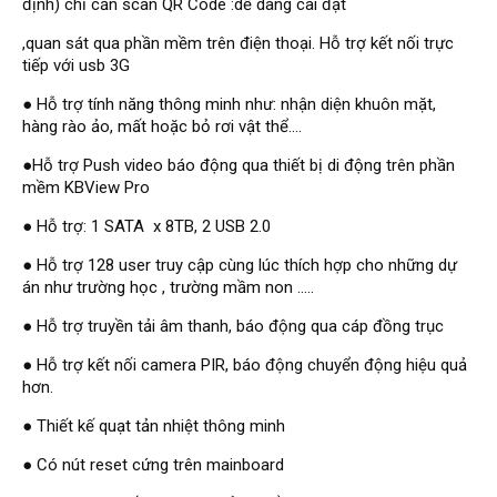
Hỗ trợ kỹ thuật
định) chỉ cần scan QR Code :dễ dàng cài đặt
Hướng dẫn sử dụng
Tài liệu kỹ thuật
,quan sát qua phần mềm trên điện thoại. Hỗ trợ kết nối trực
Tin tức
tiếp với usb 3G
Liên hệ
● Hỗ trợ tính năng thông minh như: nhận diện khuôn mặt,
hàng rào ảo, mất hoặc bỏ rơi vật thể....
●Hỗ trợ Push video báo động qua thiết bị di động trên phần
mềm KBView Pro
● Hỗ trợ: 1 SATA x 8TB, 2 USB 2.0
● Hỗ trợ 128 user truy cập cùng lúc thích hợp cho những dự
án như trường học , trường mầm non .....
● Hỗ trợ truyền tải âm thanh, báo động qua cáp đồng trục
● Hỗ trợ kết nối camera PIR, báo động chuyển động hiệu quả
hơn.
● Thiết kế quạt tản nhiệt thông minh
● Có nút reset cứng trên mainboard