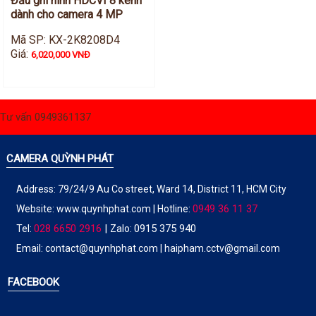
Đầu ghi hình HDCVI 8 kênh
dành cho camera 4 MP
Mã SP: KX-2K8208D4
Giá:
6,020,000 VNĐ
Tư vấn 0949361137
CAMERA QUỲNH PHÁT
Address: 79/24/9 Au Co street, Ward 14, District 11, HCM City
0949 36 11 37
Website:
www.quynhphat.com
| Hotline:
028 6650 2916
|
0915 375 940
Tel:
Zalo:
Email: contact@quynhphat.com | haipham.cctv@gmail.com
FACEBOOK