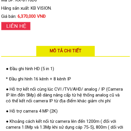
Mã SP: KX-8116D6
Đầu ghi IP KBVISION
Hãng sản xuất: KB VISION.
Đầu ghi IP HDParagon
Giá bán:
6,370,000 VNĐ
Đầu ghi IP Dahua
Đầu ghi IP Visionhitech
Camera Analog
MÔ TẢ CHI TIẾT
Camera HIKVISION
Camera Dahua
● Đầu ghi hình HD (5 in 1)
Camera Visionhitech
* Đầu ghi hình 16 kênh + 8 kênh IP
Camera KBVISION
● Hỗ trợ kết nối cùng lúc CVI /TVI/AHD/ analog / IP (Camera
IP lên đến 5Mp) dễ dàng nâng cấp từ hệ thống analog cũ và
Camera HDParagon
có thể kết nối camera IP từ địa điểm khác giảm chi phí
Đầu ghi Analog
● Hỗ trợ camera 4 MP (2K)
Đầu ghi HDParagon
● Khoảng cách kết nối từ camera lên đến 1200m ( đối với
Đầu ghi HIKVISION
camera 1.0Mp và 1.3Mp khi sử dụng cáp 75-5), 800m ( dối với