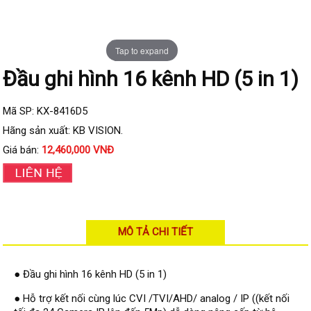
Đầu ghi IP KBVISION
Đầu ghi IP HDParagon
Tap to expand
Đầu ghi IP Dahua
Đầu ghi hình 16 kênh HD (5 in 1)
Đầu ghi IP Visionhitech
Camera Analog
Mã SP: KX-8416D5
Camera HIKVISION
Hãng sản xuất: KB VISION.
Camera Dahua
Giá bán:
12,460,000 VNĐ
Camera Visionhitech
Camera KBVISION
Camera HDParagon
MÔ TẢ CHI TIẾT
Đầu ghi Analog
Đầu ghi HDParagon
● Đầu ghi hình 16 kênh HD (5 in 1)
Đầu ghi HIKVISION
● Hỗ trợ kết nối cùng lúc CVI /TVI/AHD/ analog / IP ((kết nối