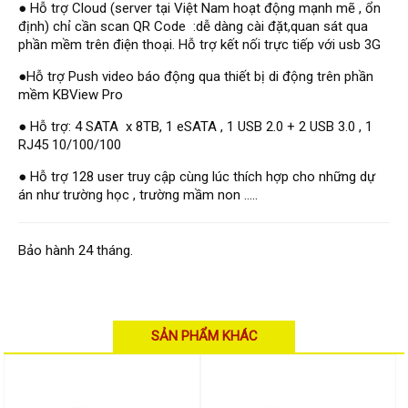
Hỗ trợ kỹ thuật
● Hỗ trợ Cloud (server tại Việt Nam hoạt động mạnh mẽ , ổn
Hướng dẫn sử dụng
định) chỉ cần scan QR Code :dễ dàng cài đặt,quan sát qua
Tài liệu kỹ thuật
phần mềm trên điện thoại. Hỗ trợ kết nối trực tiếp với usb 3G
Tin tức
Liên hệ
●Hỗ trợ Push video báo động qua thiết bị di động trên phần
mềm KBView Pro
● Hỗ trợ: 4 SATA x 8TB, 1 eSATA , 1 USB 2.0 + 2 USB 3.0 , 1
RJ45 10/100/100
● Hỗ trợ 128 user truy cập cùng lúc thích hợp cho những dự
án như trường học , trường mầm non .....
Bảo hành 24 tháng.
SẢN PHẨM KHÁC