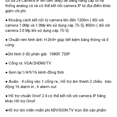
tối đa 24 Camera IP lên đến 5Mp) dễ dàng nâng cấp từ hệ
Đầu ghi Visionhitech
thống analog cũ và có thể kết nối camera IP từ địa điểm khác
giảm chi phí
Đầu ghi Dahua
● Khoảng cách kết nối từ camera lên đến 1200m ( đối với
Đầu ghi KBVISION
camera 1.0Mp và 1.3Mp khi sử dụng cáp 75-5), 800m ( dối với
Thiết bị chống trộm
camera 2.0 Mp khi sử dụng cáp 75-5)
Thiết bị chống trộm Paradox
● Chuẩn nén hình ảnh: H.264+ giúp tiết kiệm băng thông và ổ
cứng
Thiết bị Enforcer
●Ghi hình ở độ phân giải : 1080P, 720P
access control
Khóa điện tử VIRO
● Cổng ra: VGA/2HDMI/TV
Khóa điện tử KBVISION
● Xem lại:1/4/9/16 kênh đồng thời
● Audio : 4 cổng vào 1 cổng ra , Hỗ trợ âm thanh 2 chiều . báo
Access control Syris
động 16 alarm in , 6 alarm out
Giải pháp
LẮP ĐẶT CAMERA TRỌN GÓI
● Hỗ trợ chuẩn Onvif 2.4 có thể kết nối với camera IP hãng
GIẢI PHÁP CAMERA AN NINH
khác Hỗ trợ Onvif
BÁO ĐỘNG CHỐNG TRỘM
GIẢI PHÁP GIÁM SÁT RA VÀO
●Hỗ trợ tên miền miễn phí KBVISION.TV trọn đời sản phẩm
GIẢI PHÁP NHỎ TRỌN GÓI