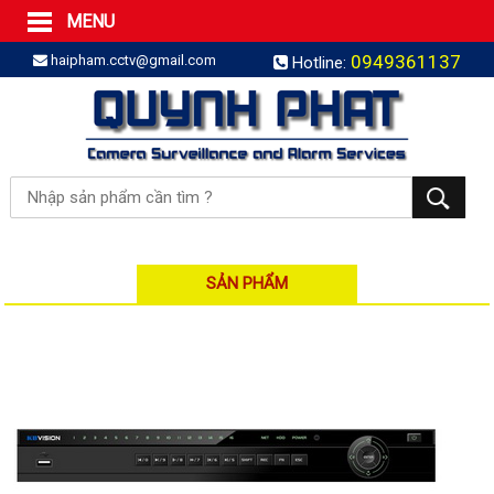
MENU
Trang Chủ
0949361137
haipham.cctv@gmail.com
Hotline:
Sản phẩm
SẢN PHẨM TRỌN GÓI
LẮP BÁO TRỘM TRỌN GÓI
LẮP CAMERA TRỌN GÓI
Camera IP
Camera IP HDPARAGON
Camera IP KBVISION
SẢN PHẨM
Camera IP HIKVISION
Camera IP Dahua
Camera IP Visionhitech
Đầu ghi IP | NVR
Đầu ghi IP HIKVISION