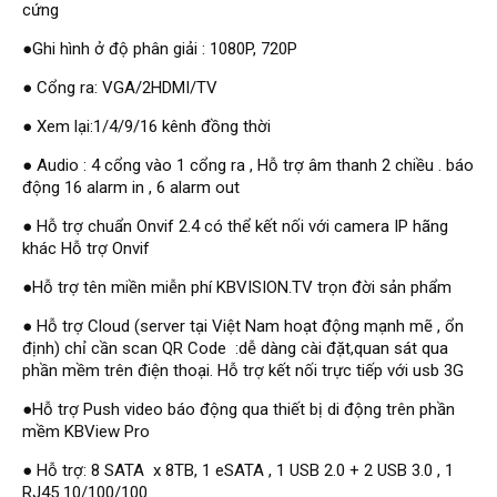
cứng
Đầu ghi Visionhitech
●Ghi hình ở độ phân giải : 1080P, 720P
Đầu ghi Dahua
● Cổng ra: VGA/2HDMI/TV
Đầu ghi KBVISION
● Xem lại:1/4/9/16 kênh đồng thời
Thiết bị chống trộm
Thiết bị chống trộm Paradox
● Audio : 4 cổng vào 1 cổng ra , Hỗ trợ âm thanh 2 chiều . báo
động 16 alarm in , 6 alarm out
Thiết bị Enforcer
● Hỗ trợ chuẩn Onvif 2.4 có thể kết nối với camera IP hãng
access control
khác Hỗ trợ Onvif
Khóa điện tử VIRO
●Hỗ trợ tên miền miễn phí KBVISION.TV trọn đời sản phẩm
Khóa điện tử KBVISION
● Hỗ trợ Cloud (server tại Việt Nam hoạt động mạnh mẽ , ổn
Access control Syris
định) chỉ cần scan QR Code :dễ dàng cài đặt,quan sát qua
phần mềm trên điện thoại. Hỗ trợ kết nối trực tiếp với usb 3G
Giải pháp
LẮP ĐẶT CAMERA TRỌN GÓI
●Hỗ trợ Push video báo động qua thiết bị di động trên phần
GIẢI PHÁP CAMERA AN NINH
mềm KBView Pro
BÁO ĐỘNG CHỐNG TRỘM
GIẢI PHÁP GIÁM SÁT RA VÀO
● Hỗ trợ: 8 SATA x 8TB, 1 eSATA , 1 USB 2.0 + 2 USB 3.0 , 1
GIẢI PHÁP NHỎ TRỌN GÓI
RJ45 10/100/100