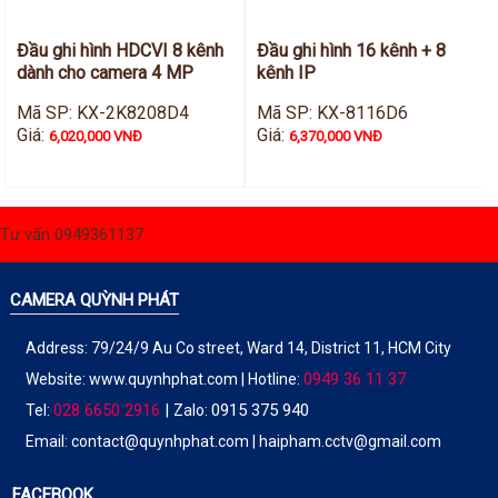
Đầu ghi hình HDCVI 8 kênh
Đầu ghi hình 16 kênh + 8
dành cho camera 4 MP
kênh IP
Mã SP: KX-2K8208D4
Mã SP: KX-8116D6
Giá:
Giá:
6,020,000 VNĐ
6,370,000 VNĐ
Tư vấn 0949361137
CAMERA QUỲNH PHÁT
Address: 79/24/9 Au Co street, Ward 14, District 11, HCM City
0949 36 11 37
Website:
www.quynhphat.com
| Hotline:
028 6650 2916
|
0915 375 940
Tel:
Zalo:
Email: contact@quynhphat.com | haipham.cctv@gmail.com
FACEBOOK