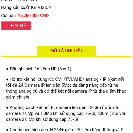
Đầu ghi IP KBVISION
Hãng sản xuất: KB VISION.
Đầu ghi IP HDParagon
Giá bán:
15,260,000 VNĐ
Đầu ghi IP Dahua
Đầu ghi IP Visionhitech
Camera Analog
MÔ TẢ CHI TIẾT
Camera HIKVISION
Camera Dahua
● Đầu ghi hình 16 kênh HD (5 in 1)
Camera Visionhitech
● Hỗ trợ kết nối cùng lúc CVI /TVI/AHD/ analog / IP ((kết nối
tối đa 24 Camera IP lên đến 5Mp) dễ dàng nâng cấp từ hệ
Camera KBVISION
thống analog cũ và có thể kết nối camera IP từ địa điểm khác
Camera HDParagon
giảm chi phí
Đầu ghi Analog
● Khoảng cách kết nối từ camera lên đến 1200m ( đối với
camera 1.0Mp và 1.3Mp khi sử dụng cáp 75-5), 800m ( dối với
Đầu ghi HDParagon
camera 2.0 Mp khi sử dụng cáp 75-5)
Đầu ghi HIKVISION
● Chuẩn nén hình ảnh: H.264+ giúp tiết kiệm băng thông và ổ