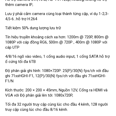
Đầu ghi Visionhitech
thêm camera IP;
Đầu ghi Dahua
Lưu ý phải cắm camera cùng loại thành từng cặp, ví dụ 1-2;3-
4;5-6...hỗ trợ H.264
Đầu ghi KBVISION
Tiết kiệm 50% dung lượng lưu trữ
Thiết bị chống trộm
Thiết bị chống trộm Paradox
Tín hiệu truyền khoảng cách xa hơn: 1200m @ 720P, 800m @
1080P với cáp đồng RG6, 500m @ 720P , 400m @ 1080P với
Thiết bị Enforcer
cáp UTP
access control
4/8/16 ngõ vào video, 1 cổng audio input, 1 cổng SATA hỗ trợ
Khóa điện tử VIRO
ổ cứng tối đa 6TB
Độ phân giải ghi hình: 1080×720P: 25(P)/30(N) fps/ch với đầu
Khóa điện tử KBVISION
ghi 71xxHGHI-F1, 12(P)/30(N) fps/ch với đầu ghi 71xxHGHI-
Access control Syris
F1/N
Giải pháp
Kích thước: 200 × 200 × 45mm, Nguồn 12V, Cổng ra HDMI và
LẮP ĐẶT CAMERA TRỌN GÓI
VGA với Độ phân giải lên tới: 1080x720P,
GIẢI PHÁP CAMERA AN NINH
BÁO ĐỘNG CHỐNG TRỘM
Tối đa 32 người truy cập cùng lúc cho đầu 4 kênh, 128 người
GIẢI PHÁP GIÁM SÁT RA VÀO
truy cập cùng lúc cho đầu 8/16 kênh.
GIẢI PHÁP NHỎ TRỌN GÓI