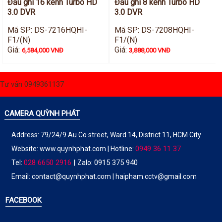
Đầu ghi 16 kênh Turbo HD
Đầu ghi 8 kênh Turbo HD
3.0 DVR
3.0 DVR
Mã SP: DS-7216HQHI-
Mã SP: DS-7208HQHI-
F1/(N)
F1/(N)
Giá:
Giá:
6,584,000 VNĐ
3,888,000 VNĐ
Tư vấn 0949361137
CAMERA QUỲNH PHÁT
Address: 79/24/9 Au Co street, Ward 14, District 11, HCM City
0949 36 11 37
Website:
www.quynhphat.com
| Hotline:
028 6650 2916
|
0915 375 940
Tel:
Zalo:
Email: contact@quynhphat.com | haipham.cctv@gmail.com
FACEBOOK