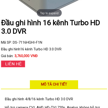
Đầu ghi IP KBVISION
Đầu ghi IP HDParagon
Tap to expand
Đầu ghi IP Dahua
Đầu ghi hình 16 kênh Turbo HD
Đầu ghi IP Visionhitech
3.0 DVR
Camera Analog
Camera HIKVISION
Mã SP: DS-7116HGHI-F1N
Đầu ghi hình16 kênh Turbo HD 3.0 DVR
Camera Dahua
Giá bán:
3,760,000 VNĐ
Camera Visionhitech
Camera KBVISION
Camera HDParagon
MÔ TẢ CHI TIẾT
Đầu ghi Analog
Đầu ghi HDParagon
Đầu ghi hình 4/8/16 kênh Turbo HD 3.0 DVR
Đầu ghi HIKVISION
Hỗ trợ camera CVI, AHD, HD-TVI 720p, Analog, không hỗ trợ