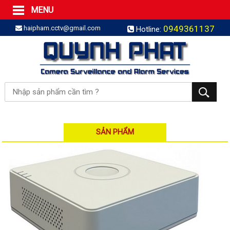
MENU
Trang Chủ
0949361137
haipham.cctv@gmail.com
Hotline:
Sản phẩm
SẢN PHẨM TRỌN GÓI
LẮP BÁO TRỘM TRỌN GÓI
LẮP CAMERA TRỌN GÓI
Camera IP
Camera IP HDPARAGON
Camera IP KBVISION
SẢN PHẨM
Camera IP HIKVISION
Camera IP Dahua
Camera IP Visionhitech
Đầu ghi IP | NVR
Đầu ghi IP HIKVISION