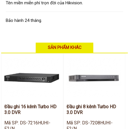
Hỗ trợ kỹ thuật
Tên miền miễn phí trọn đời của Hikvision.
Hướng dẫn sử dụng
Tài liệu kỹ thuật
Tin tức
Bảo hành 24 tháng.
Liên hệ
SẢN PHẨM KHÁC
Đầu ghi 16 kênh Turbo HD
Đầu ghi 8 kênh Turbo HD
3.0 DVR
3.0 DVR
Mã SP: DS-7216HUHI-
Mã SP: DS-7208HUHI-
F2/N
F2/N