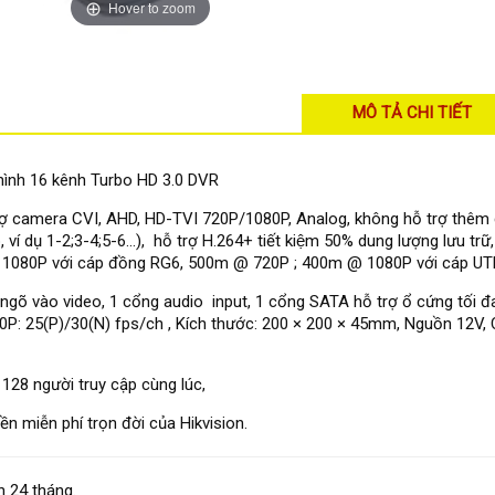
Hover to zoom
MÔ TẢ CHI TIẾT
hình 16 kênh Turbo HD 3.0 DVR
ợ camera CVI, AHD, HD-TVI 720P/1080P, Analog, không hỗ trợ thêm 
 ví dụ 1-2;3-4;5-6...), hỗ trợ H.264+ tiết kiệm 50% dung lượng lưu tr
1080P với cáp đồng RG6, 500m @ 720P ; 400m @ 1080P với cáp UT
ngõ vào video, 1 cổng audio input, 1 cổng SATA hỗ trợ ổ cứng tối đa
P: 25(P)/30(N) fps/ch , Kích thước: 200 × 200 × 45mm, Nguồn 12V, C
 128 người truy cập cùng lúc,
̀n miễn phí trọn đời của Hikvision.
 24 tháng.