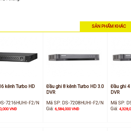
SẢN PHẨM KHÁC
16 kênh Turbo HD
Đầu ghi 8 kênh Turbo HD 3.0
Đầu ghi 4
DVR
DVR
DS-7216HUHI-F2/N
Mã SP: DS-7208HUHI-F2/N
Mã SP: D
Giá:
Giá:
0,000 VNĐ
6,584,000 VNĐ
4,328,