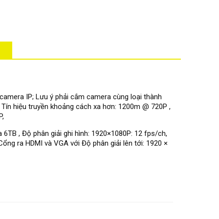
camera IP; Lưu ý phải cắm camera cùng loại thành
ữ, Tín hiệu truyền khoảng cách xa hơn: 1200m @ 720P ,
P,
 6TB , Độ phân giải ghi hình: 1920×1080P: 12 fps/ch,
ổng ra HDMI và VGA với Độ phân giải lên tới: 1920 ×