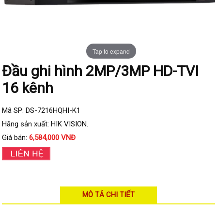
Đầu ghi IP KBVISION
Đầu ghi IP HDParagon
Đầu ghi IP Dahua
Tap to expand
Đầu ghi IP Visionhitech
Đầu ghi hình 2MP/3MP HD-TVI
Camera Analog
16 kênh
Camera HIKVISION
Camera Dahua
Mã SP: DS-7216HQHI-K1
Camera Visionhitech
Hãng sản xuất: HIK VISION.
Giá bán:
6,584,000 VNĐ
Camera KBVISION
Camera HDParagon
Đầu ghi Analog
Đầu ghi HDParagon
MÔ TẢ CHI TIẾT
Đầu ghi HIKVISION