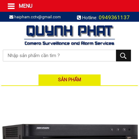
MENU
Trang Chủ
0949361137
haipham.cctv@gmail.com
Hotline:
Sản phẩm
SẢN PHẨM TRỌN GÓI
LẮP BÁO TRỘM TRỌN GÓI
LẮP CAMERA TRỌN GÓI
Camera IP
Camera IP HDPARAGON
Camera IP KBVISION
SẢN PHẨM
Camera IP HIKVISION
Camera IP Dahua
Camera IP Visionhitech
Đầu ghi IP | NVR
Đầu ghi IP HIKVISION