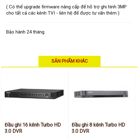
Hỗ trợ kỹ thuật
Hướng dẫn sử dụng
( Có thể upgrade firmware nâng cấp để hỗ trợ ghi hình 3MP
Tài liệu kỹ thuật
cho tất cả các kênh TVI - liên hệ để được tư vấn thêm )
Tin tức
Liên hệ
Bảo hành 24 tháng.
SẢN PHẨM KHÁC
Đầu ghi 16 kênh Turbo HD
Đầu ghi 8 kênh Turbo HD
3.0 DVR
3.0 DVR