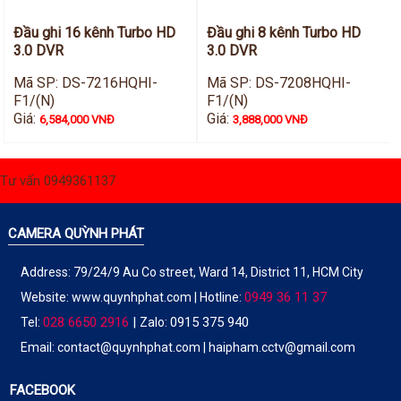
Đầu ghi 16 kênh Turbo HD
Đầu ghi 8 kênh Turbo HD
3.0 DVR
3.0 DVR
Mã SP: DS-7216HQHI-
Mã SP: DS-7208HQHI-
F1/(N)
F1/(N)
Giá:
Giá:
6,584,000 VNĐ
3,888,000 VNĐ
Tư vấn 0949361137
CAMERA QUỲNH PHÁT
Address: 79/24/9 Au Co street, Ward 14, District 11, HCM City
0949 36 11 37
Website:
www.quynhphat.com
| Hotline:
028 6650 2916
|
0915 375 940
Tel:
Zalo:
Email: contact@quynhphat.com | haipham.cctv@gmail.com
FACEBOOK