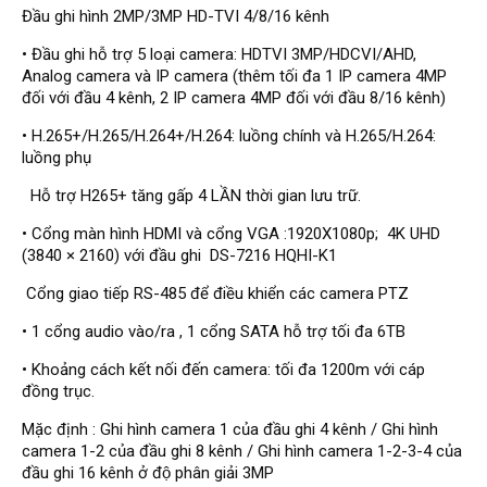
Đầu ghi Visionhitech
Đầu ghi hình 2MP/3MP HD-TVI 4/8/16 kênh
Đầu ghi Dahua
• Đầu ghi hỗ trợ 5 loại camera: HDTVI 3MP/HDCVI/AHD,
Analog camera và IP camera (thêm tối đa 1 IP camera 4MP
Đầu ghi KBVISION
đối với đầu 4 kênh, 2 IP camera 4MP đối với đầu 8/16 kênh)
Thiết bị chống trộm
• H.265+/H.265/H.264+/H.264: luồng chính và H.265/H.264:
Thiết bị chống trộm Paradox
luồng phụ
Hỗ trợ H265+ tăng gấp 4 LẦN thời gian lưu trữ.
Thiết bị Enforcer
access control
• Cổng màn hình HDMI và cổng VGA :1920X1080p; 4K UHD
(3840 × 2160) với đầu ghi DS-7216 HQHI-K1
Khóa điện tử VIRO
Cổng giao tiếp RS-485 để điều khiển các camera PTZ
Khóa điện tử KBVISION
• 1 cổng audio vào/ra , 1 cổng SATA hỗ trợ tối đa 6TB
Access control Syris
• Khoảng cách kết nối đến camera: tối đa 1200m với cáp
Giải pháp
LẮP ĐẶT CAMERA TRỌN GÓI
đồng trục.
GIẢI PHÁP CAMERA AN NINH
BÁO ĐỘNG CHỐNG TRỘM
Mặc định : Ghi hình camera 1 của đầu ghi 4 kênh / Ghi hình
GIẢI PHÁP GIÁM SÁT RA VÀO
camera 1-2 của đầu ghi 8 kênh / Ghi hình camera 1-2-3-4 của
GIẢI PHÁP NHỎ TRỌN GÓI
đầu ghi 16 kênh ở độ phân giải 3MP