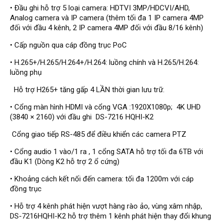
Đầu ghi Visionhitech
• Đầu ghi hỗ trợ 5 loại camera: HDTVI 3MP/HDCVI/AHD,
Analog camera và IP camera (thêm tối đa 1 IP camera 4MP
Đầu ghi Dahua
đối với đầu 4 kênh, 2 IP camera 4MP đối với đầu 8/16 kênh)
Đầu ghi KBVISION
• Cấp nguồn qua cáp đồng trục PoC
Thiết bị chống trộm
• H.265+/H.265/H.264+/H.264: luồng chính và H.265/H.264:
Thiết bị chống trộm Paradox
luồng phụ
Thiết bị Enforcer
Hỗ trợ H265+ tăng gấp 4 LẦN thời gian lưu trữ.
access control
• Cổng màn hình HDMI và cổng VGA :1920X1080p; 4K UHD
(3840 × 2160) với đầu ghi DS-7216 HQHI-K2
Khóa điện tử VIRO
Cổng giao tiếp RS-485 để điều khiển các camera PTZ
Khóa điện tử KBVISION
• Cổng audio 1 vào/1 ra , 1 cổng SATA hỗ trợ tối đa 6TB với
Access control Syris
đầu K1 (Dòng K2 hỗ trợ 2 ổ cứng)
Giải pháp
LẮP ĐẶT CAMERA TRỌN GÓI
• Khoảng cách kết nối đến camera: tối đa 1200m với cáp
GIẢI PHÁP CAMERA AN NINH
đồng trục
BÁO ĐỘNG CHỐNG TRỘM
GIẢI PHÁP GIÁM SÁT RA VÀO
• Hỗ trợ 4 kênh phát hiện vượt hàng rào ảo, vùng xâm nhập,
GIẢI PHÁP NHỎ TRỌN GÓI
DS-7216HQHI-K2 hỗ trợ thêm 1 kênh phát hiện thay đổi khung