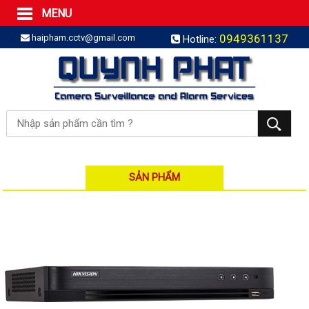
MENU
Trang Chủ
0949361137
haipham.cctv@gmail.com
Hotline:
Sản phẩm
SẢN PHẨM TRỌN GÓI
LẮP BÁO TRỘM TRỌN GÓI
LẮP CAMERA TRỌN GÓI
Camera IP
Camera IP HDPARAGON
Camera IP KBVISION
SẢN PHẨM
Camera IP HIKVISION
Camera IP Dahua
Camera IP Visionhitech
Đầu ghi IP | NVR
Đầu ghi IP HIKVISION