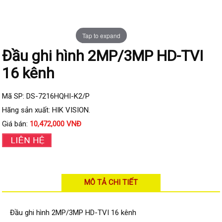
Đầu ghi IP KBVISION
Đầu ghi IP HDParagon
Tap to expand
Đầu ghi IP Dahua
Đầu ghi hình 2MP/3MP HD-TVI
Đầu ghi IP Visionhitech
16 kênh
Camera Analog
Camera HIKVISION
Mã SP: DS-7216HQHI-K2/P
Camera Dahua
Hãng sản xuất: HIK VISION.
Giá bán:
10,472,000 VNĐ
Camera Visionhitech
Camera KBVISION
Camera HDParagon
Đầu ghi Analog
MÔ TẢ CHI TIẾT
Đầu ghi HDParagon
Đầu ghi HIKVISION
Đầu ghi hình 2MP/3MP HD-TVI 16 kênh