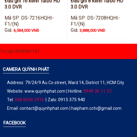
Đầu ghi 16 kênh Turbo HD
Đầu ghi 8 kênh Turbo HD
3.0 DVR
3.0 DVR
Mã SP: DS-7216HQHI-
Mã SP: DS-7208HQHI-
F1/(N)
F1/(N)
Giá:
Giá:
6,584,000 VNĐ
3,888,000 VNĐ
Tư vấn 0949361137
CAMERA QUỲNH PHÁT
Address: 79/24/9 Au Co street, Ward 14, District 11, HCM City
0949 36 11 37
Website:
www.quynhphat.com
| Hotline:
028 6650 2916
|
0915 375 940
Tel:
Zalo:
Email: contact@quynhphat.com | haipham.cctv@gmail.com
FACEBOOK