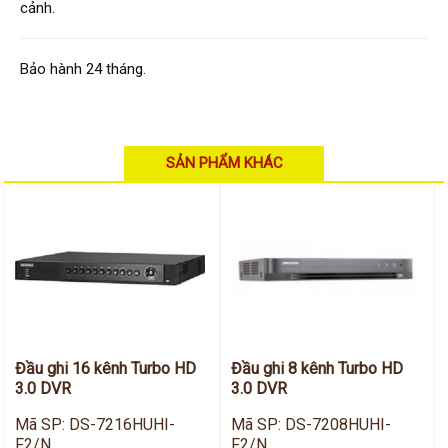
Hỗ trợ kỹ thuật
cảnh.
Hướng dẫn sử dụng
Tài liệu kỹ thuật
Tin tức
Bảo hành 24 tháng.
Liên hệ
SẢN PHẨM KHÁC
Đầu ghi 16 kênh Turbo HD
Đầu ghi 8 kênh Turbo HD
3.0 DVR
3.0 DVR
Mã SP: DS-7216HUHI-
Mã SP: DS-7208HUHI-
F2/N
F2/N