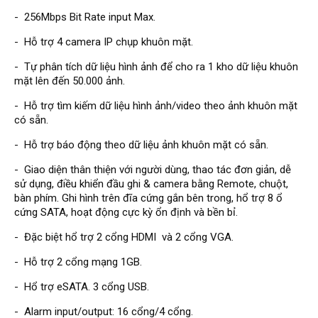
Đầu ghi Visionhitech
- 256Mbps Bit Rate input Max.
Đầu ghi Dahua
- Hỗ trợ 4 camera IP chụp khuôn mặt.
Đầu ghi KBVISION
- Tự phân tích dữ liệu hình ảnh để cho ra 1 kho dữ liệu khuôn
mặt lên đến 50.000 ảnh.
Thiết bị chống trộm
Thiết bị chống trộm Paradox
- Hỗ trợ tìm kiếm dữ liệu hình ảnh/video theo ảnh khuôn mặt
có sẵn.
Thiết bị Enforcer
- Hỗ trợ báo động theo dữ liệu ảnh khuôn mặt có sẵn.
access control
Khóa điện tử VIRO
- Giao diện thân thiện với người dùng, thao tác đơn giản, dễ
sử dụng, điều khiển đầu ghi & camera bằng Remote, chuột,
Khóa điện tử KBVISION
bàn phím. Ghi hình trên đĩa cứng gắn bên trong, hổ trợ 8 ổ
cứng SATA, hoạt động cực kỳ ổn định và bền bỉ.
Access control Syris
- Đặc biệt hổ trợ 2 cổng HDMI và 2 cổng VGA.
Giải pháp
LẮP ĐẶT CAMERA TRỌN GÓI
- Hỗ trợ 2 cổng mạng 1GB.
GIẢI PHÁP CAMERA AN NINH
BÁO ĐỘNG CHỐNG TRỘM
- Hổ trợ eSATA. 3 cổng USB.
GIẢI PHÁP GIÁM SÁT RA VÀO
GIẢI PHÁP NHỎ TRỌN GÓI
- Alarm input/output: 16 cổng/4 cổng.