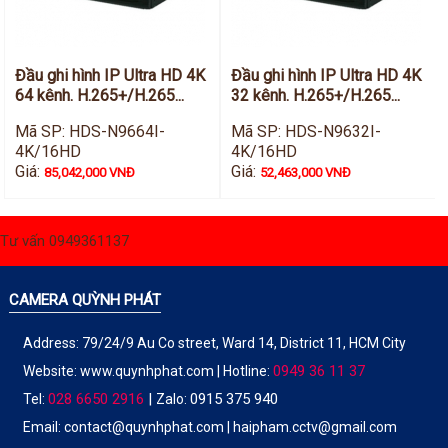
Đầu ghi hình IP Ultra HD 4K
Đầu ghi hình IP Ultra HD 4K
64 kênh. H.265+/H.265...
32 kênh. H.265+/H.265...
Mã SP: HDS-N9664I-
Mã SP: HDS-N9632I-
4K/16HD
4K/16HD
Giá:
Giá:
85,042,000 VNĐ
52,463,000 VNĐ
Tư vấn 0949361137
CAMERA QUỲNH PHÁT
Address: 79/24/9 Au Co street, Ward 14, District 11, HCM City
0949 36 11 37
Website:
www.quynhphat.com
| Hotline:
028 6650 2916
|
0915 375 940
Tel:
Zalo:
Email: contact@quynhphat.com | haipham.cctv@gmail.com