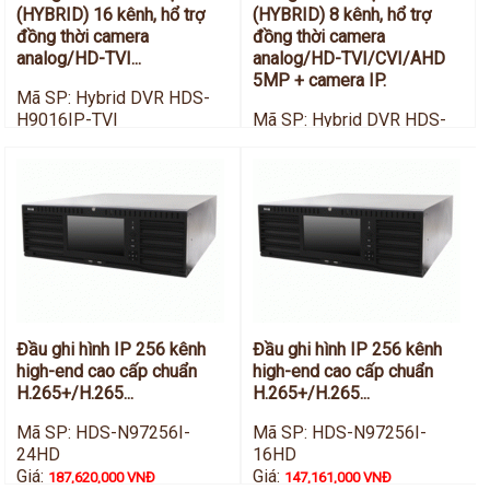
(HYBRID) 16 kênh, hổ trợ
(HYBRID) 8 kênh, hổ trợ
đồng thời camera
đồng thời camera
analog/HD-TVI...
analog/HD-TVI/CVI/AHD
5MP + camera IP.
Mã SP: Hybrid DVR HDS-
H9016IP-TVI
Mã SP: Hybrid DVR HDS-
Giá:
H9008IP-TVI
55,825,000 VNĐ
Giá:
44,396,000 VNĐ
Đầu ghi hình IP 256 kênh
Đầu ghi hình IP 256 kênh
high-end cao cấp chuẩn
high-end cao cấp chuẩn
H.265+/H.265...
H.265+/H.265...
Mã SP: HDS-N97256I-
Mã SP: HDS-N97256I-
24HD
16HD
Giá:
Giá:
187,620,000 VNĐ
147,161,000 VNĐ