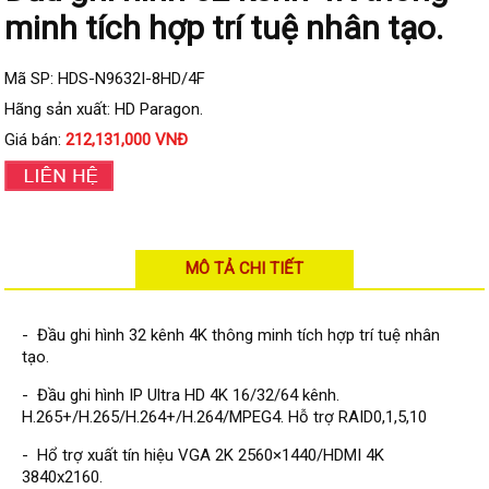
Đầu ghi IP KBVISION
minh tích hợp trí tuệ nhân tạo.
Đầu ghi IP HDParagon
Mã SP: HDS-N9632I-8HD/4F
Đầu ghi IP Dahua
Hãng sản xuất: HD Paragon.
Đầu ghi IP Visionhitech
Giá bán:
212,131,000 VNĐ
Camera Analog
Camera HIKVISION
Camera Dahua
MÔ TẢ CHI TIẾT
Camera Visionhitech
Camera KBVISION
- Đầu ghi hình 32 kênh 4K thông minh tích hợp trí tuệ nhân
Camera HDParagon
tạo.
Đầu ghi Analog
- Đầu ghi hình IP Ultra HD 4K 16/32/64 kênh.
H.265+/H.265/H.264+/H.264/MPEG4. Hỗ trợ RAID0,1,5,10
Đầu ghi HDParagon
- Hổ trợ xuất tín hiệu VGA 2K 2560×1440/HDMI 4K
Đầu ghi HIKVISION
3840x2160.