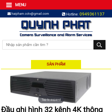
MENU
Trang Chủ
0949361137
haipham.cctv@gmail.com
Hotline:
Sản phẩm
SẢN PHẨM TRỌN GÓI
LẮP BÁO TRỘM TRỌN GÓI
LẮP CAMERA TRỌN GÓI
Camera IP
Camera IP HDPARAGON
Camera IP KBVISION
SẢN PHẨM
Camera IP HIKVISION
Camera IP Dahua
Camera IP Visionhitech
Đầu ghi IP | NVR
Tap to expand
Đầu ghi IP HIKVISION
Đầu ghi hình 32 kênh 4K thông