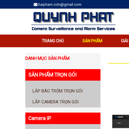
haipham.cctv@gmail.com
TRANG CHỦ
SẢN PHẨM
GIẢ
DANH MỤC SẢN PHẨM
SẢN PHẨM TRỌN GÓI
LẮP BÁO TRỘM TRỌN GÓI
LẮP CAMERA TRỌN GÓI
Camera IP