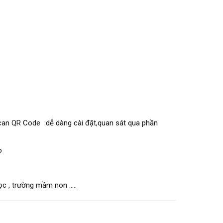
scan QR Code :dễ dàng cài đặt,quan sát qua phần
o
c , trường mầm non .....