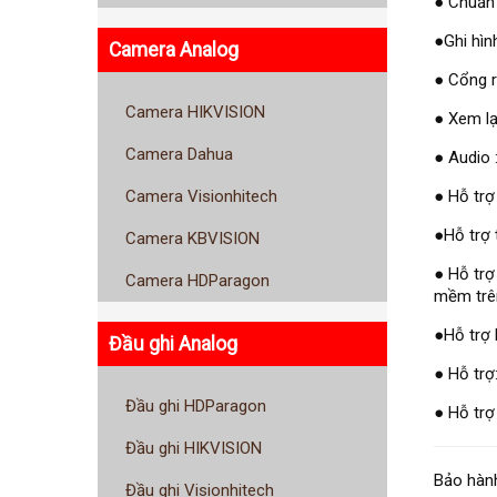
● Chuẩn 
●Ghi hìn
Camera Analog
● Cổng 
Camera HIKVISION
● Xem lạ
Camera Dahua
● Audio 
● Hỗ trợ
Camera Visionhitech
●Hỗ trợ 
Camera KBVISION
● Hỗ trợ
Camera HDParagon
mềm trên
●Hỗ trợ 
Đầu ghi Analog
● Hỗ trợ
Đầu ghi HDParagon
● Hỗ trợ
Đầu ghi HIKVISION
Bảo hành
Đầu ghi Visionhitech