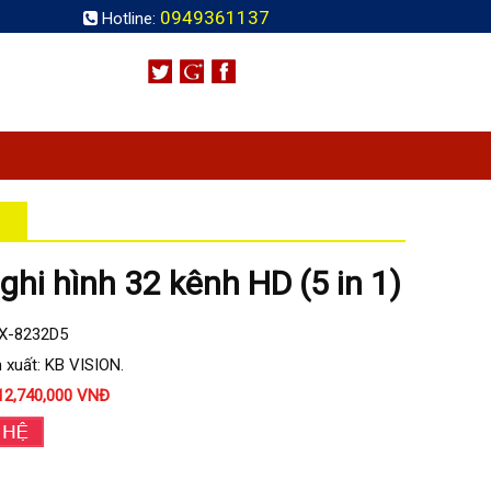
0949361137
Hotline:
ghi hình 32 kênh HD (5 in 1)
KX-8232D5
 xuất: KB VISION.
12,740,000 VNĐ