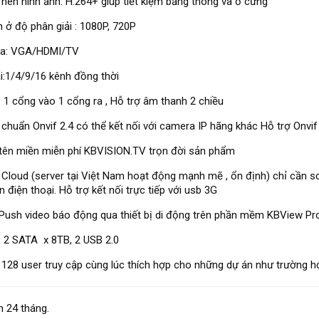
nén hình ảnh: H.264+ giúp tiết kiệm băng thông và ổ cứng
h ở độ phân giải : 1080P, 720P
ra: VGA/HDMI/TV
i:1/4/9/16 kênh đồng thời
: 1 cổng vào 1 cổng ra , Hỗ trợ âm thanh 2 chiều
 chuẩn Onvif 2.4 có thể kết nối với camera IP hãng khác Hỗ trợ Onvif
tên miền miễn phí KBVISION.TV trọn đời sản phẩm
 Cloud (server tại Việt Nam hoạt động mạnh mẽ , ổn định) chỉ cần 
 điện thoại. Hỗ trợ kết nối trực tiếp với usb 3G
Push video báo động qua thiết bị di động trên phần mềm KBView Pr
: 2 SATA x 8TB, 2 USB 2.0
 128 user truy cập cùng lúc thích hợp cho những dự án như trường họ
 24 tháng.