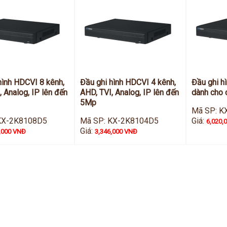
hình HDCVI 8 kênh,
Đầu ghi hình HDCVI 4 kênh,
Đầu ghi h
, Analog, IP lên đến
AHD, TVI, Analog, IP lên đến
dành cho
5Mp
Mã SP: K
KX-2K8108D5
Mã SP: KX-2K8104D5
Giá:
6,020,
Giá:
,000 VNĐ
3,346,000 VNĐ