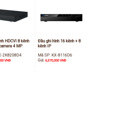
ình HDCVI 8 kênh
Đầu ghi hình 16 kênh + 8
 camera 4 MP
kênh IP
X-2K8208D4
Mã SP: KX-8116D6
Giá:
000 VNĐ
6,370,000 VNĐ