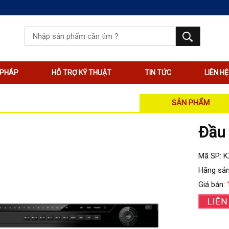
I PHÁP
HỖ TRỢ KỸ THUẬT
TIN TỨC
LIÊN HỆ
SẢN PHẨM
Đầu 
Mã SP: 
Hãng sản
Giá bán: