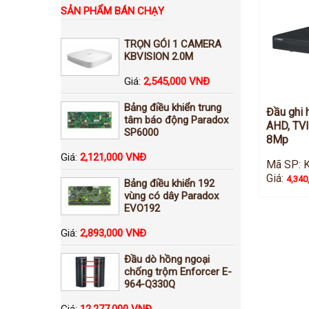
SẢN PHẨM BÁN CHẠY
TRỌN GÓI 1 CAMERA
KBVISION 2.0M
Giá:
2,545,000 VNĐ
Bảng điều khiển trung
Đầu ghi 
tâm báo động Paradox
AHD, TVI
SP6000
8Mp
Giá:
2,121,000 VNĐ
Mã SP: 
Giá:
4,340
Bảng điều khiển 192
vùng có dây Paradox
EVO192
Giá:
2,893,000 VNĐ
Đầu dò hồng ngoại
chống trộm Enforcer E-
964-Q330Q
Giá:
12,277,000 VNĐ