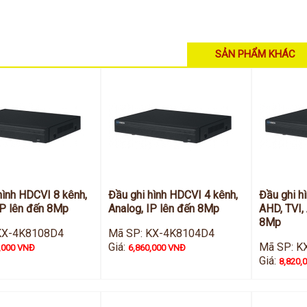
SẢN PHẨM KHÁC
hình HDCVI 8 kênh,
Đầu ghi hình HDCVI 4 kênh,
Đầu ghi h
IP lên đến 8Mp
Analog, IP lên đến 8Mp
AHD, TVI, 
8Mp
KX-4K8108D4
Mã SP: KX-4K8104D4
Giá:
Mã SP: K
,000 VNĐ
6,860,000 VNĐ
Giá:
8,820,