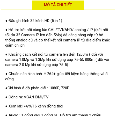
Đầu ghi Visionhitech
MÔ TẢ CHI TIẾT
Đầu ghi Dahua
● Đầu ghi hình 32 kênh HD (5 in 1)
Đầu ghi KBVISION
Thiết bị chống trộm
● Hỗ trợ kết nối cùng lúc CVI /TVI/AHD/ analog / IP ((kết nối
tối đa 32 Camera IP lên đến 5Mp) dễ dàng nâng cấp từ hệ
Thiết bị chống trộm Paradox
thống analog cũ và có thể kết nối camera IP từ địa điểm khác
giảm chi phí
Thiết bị Enforcer
access control
● Khoảng cách kết nối từ camera lên đến 1200m ( đối với
camera 1.0Mp và 1.3Mp khi sử dụng cáp 75-5), 800m ( dối với
Khóa điện tử VIRO
camera 2.0 Mp khi sử dụng cáp 75-5)
Khóa điện tử KBVISION
● Chuẩn nén hình ảnh: H.264+ giúp tiết kiệm băng thông và ổ
cứng
Access control Syris
●Ghi hình ở độ phân giải : 1080P, 720P
Giải pháp
LẮP ĐẶT CAMERA TRỌN GÓI
● Cổng ra: VGA/HDMI/TV
GIẢI PHÁP CAMERA AN NINH
BÁO ĐỘNG CHỐNG TRỘM
● Xem lại:1/4/9/16 kênh đồng thời
GIẢI PHÁP GIÁM SÁT RA VÀO
GIẢI PHÁP NHỎ TRỌN GÓI
● Audio : 1 cổng vào 1 cổng ra , Hỗ trợ âm thanh 2 chiều