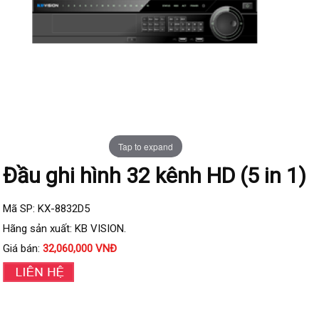
Đầu ghi IP KBVISION
Đầu ghi IP HDParagon
Đầu ghi IP Dahua
Đầu ghi IP Visionhitech
Camera Analog
Camera HIKVISION
Tap to expand
Camera Dahua
Đầu ghi hình 32 kênh HD (5 in 1)
Camera Visionhitech
Camera KBVISION
Mã SP: KX-8832D5
Hãng sản xuất: KB VISION.
Camera HDParagon
Giá bán:
32,060,000 VNĐ
Đầu ghi Analog
Đầu ghi HDParagon
Đầu ghi HIKVISION