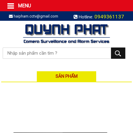
MENU
Trang Chủ
0949361137
haipham.cctv@gmail.com
Hotline:
Sản phẩm
SẢN PHẨM TRỌN GÓI
LẮP BÁO TRỘM TRỌN GÓI
LẮP CAMERA TRỌN GÓI
Camera IP
Camera IP HDPARAGON
Camera IP KBVISION
SẢN PHẨM
Camera IP HIKVISION
Camera IP Dahua
Camera IP Visionhitech
Đầu ghi IP | NVR
Đầu ghi IP HIKVISION