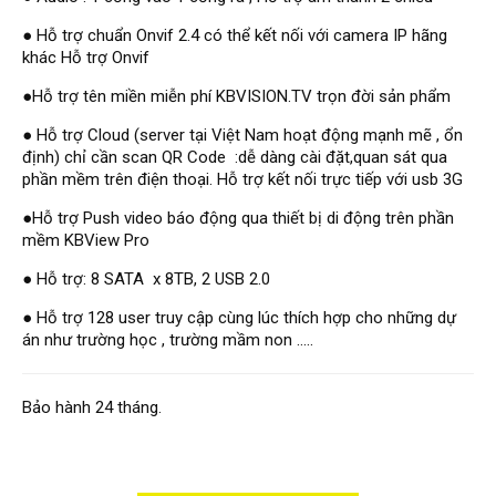
Hỗ trợ kỹ thuật
Hướng dẫn sử dụng
● Hỗ trợ chuẩn Onvif 2.4 có thể kết nối với camera IP hãng
Tài liệu kỹ thuật
khác Hỗ trợ Onvif
Tin tức
Liên hệ
●Hỗ trợ tên miền miễn phí KBVISION.TV trọn đời sản phẩm
● Hỗ trợ Cloud (server tại Việt Nam hoạt động mạnh mẽ , ổn
định) chỉ cần scan QR Code :dễ dàng cài đặt,quan sát qua
phần mềm trên điện thoại. Hỗ trợ kết nối trực tiếp với usb 3G
●Hỗ trợ Push video báo động qua thiết bị di động trên phần
mềm KBView Pro
● Hỗ trợ: 8 SATA x 8TB, 2 USB 2.0
● Hỗ trợ 128 user truy cập cùng lúc thích hợp cho những dự
án như trường học , trường mầm non .....
Bảo hành 24 tháng.