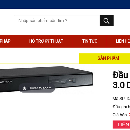
I PHÁP
HỖ TRỢ KỸ THUẬT
TIN TỨC
LIÊN HỆ
SẢN PHẨM
Đầu 
3.0 
Hover to zoom
Mã SP: 
Đầu ghi 
Giá bán: