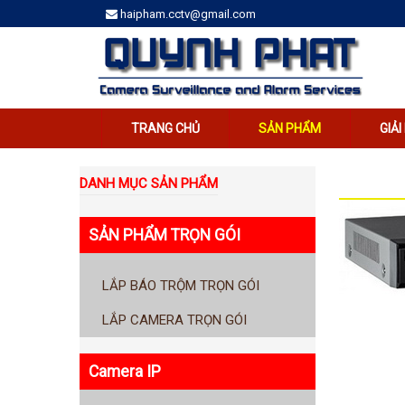
haipham.cctv@gmail.com
TRANG CHỦ
SẢN PHẨM
GIẢ
DANH MỤC SẢN PHẨM
SẢN PHẨM TRỌN GÓI
LẮP BÁO TRỘM TRỌN GÓI
LẮP CAMERA TRỌN GÓI
Camera IP