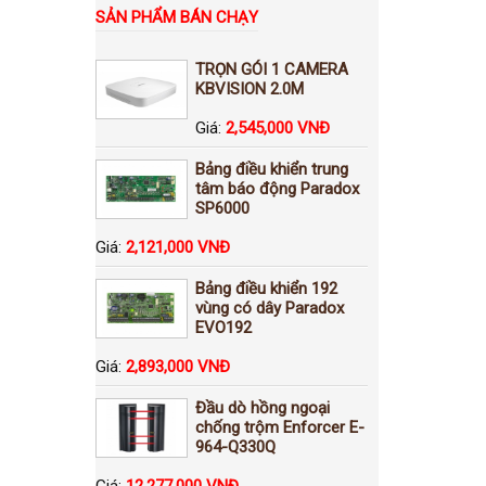
SẢN PHẨM BÁN CHẠY
TRỌN GÓI 1 CAMERA
KBVISION 2.0M
Giá:
2,545,000 VNĐ
Bảng điều khiển trung
tâm báo động Paradox
SP6000
Giá:
2,121,000 VNĐ
Bảng điều khiển 192
vùng có dây Paradox
EVO192
Giá:
2,893,000 VNĐ
Đầu dò hồng ngoại
chống trộm Enforcer E-
964-Q330Q
Giá:
12,277,000 VNĐ