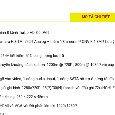
MÔ TẢ CHI TIẾT
hình 8 kênh Turbo HD 3.0 DVR
amera HD-TVI 720P, Analog + thêm 1 Camera IP ONVIF 1.3MP, Lưu ý p
..
H.264+ tiết kiệm 50% dung lượng lưu trữ.
u truyền khoảng cách xa hơn: 1200m @ 720P , 800m @ 1080P với 
gõ vào video, 1 cổng audio input, 1 cổng SATA hỗ trợ ổ cứng tối đa
giải ghi hình: 1280×720P: 25(P)/30(N) fps/ch với đầu ghi 72xxHGHI-
ước khung: 260 × 222 × 45mm
HDMI và VGA với Độ phân lên tới: 1920x1280P.
2V