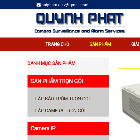
haipham.cctv@gmail.com
TRANG CHỦ
SẢN PHẨM
GIẢ
DANH MỤC SẢN PHẨM
SẢN PHẨM TRỌN GÓI
LẮP BÁO TRỘM TRỌN GÓI
LẮP CAMERA TRỌN GÓI
Camera IP