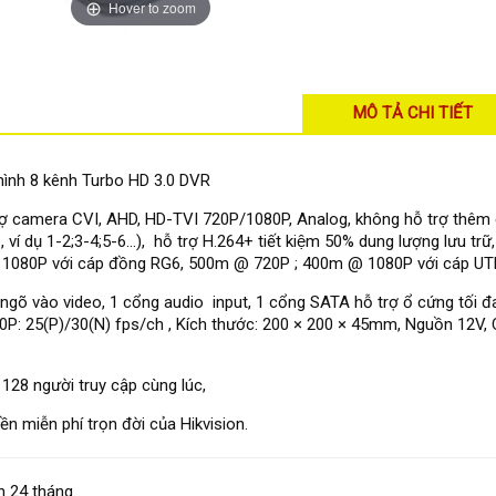
Hover to zoom
MÔ TẢ CHI TIẾT
hình 8 kênh Turbo HD 3.0 DVR
ợ camera CVI, AHD, HD-TVI 720P/1080P, Analog, không hỗ trợ thêm 
 ví dụ 1-2;3-4;5-6...), hỗ trợ H.264+ tiết kiệm 50% dung lượng lưu tr
1080P với cáp đồng RG6, 500m @ 720P ; 400m @ 1080P với cáp UT
ngõ vào video, 1 cổng audio input, 1 cổng SATA hỗ trợ ổ cứng tối đa
P: 25(P)/30(N) fps/ch , Kích thước: 200 × 200 × 45mm, Nguồn 12V, C
 128 người truy cập cùng lúc,
̀n miễn phí trọn đời của Hikvision.
 24 tháng.