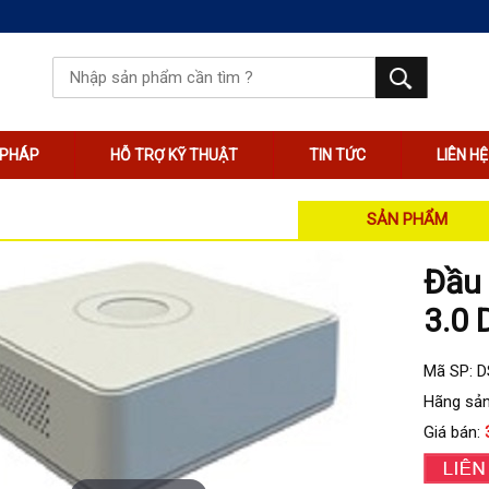
I PHÁP
HỖ TRỢ KỸ THUẬT
TIN TỨC
LIÊN HỆ
SẢN PHẨM
Đầu 
3.0 
Mã SP: 
Hãng sản
Giá bán: