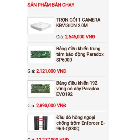
SẢN PHẨM BÁN CHẠY
TRỌN GÓI 1 CAMERA
KBVISION 2.0M
Giá:
2,545,000 VNĐ
Bảng điều khiển trung
tâm báo động Paradox
SP6000
Giá:
2,121,000 VNĐ
Bảng điều khiển 192
vùng có dây Paradox
EVO192
Giá:
2,893,000 VNĐ
Đầu dò hồng ngoại
chống trộm Enforcer E-
964-Q330Q
Giá:
12,277,000 VNĐ