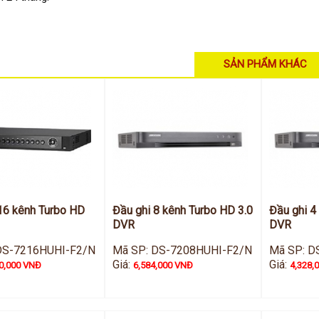
SẢN PHẨM KHÁC
16 kênh Turbo HD
Đầu ghi 8 kênh Turbo HD 3.0
Đầu ghi 4
DVR
DVR
DS-7216HUHI-F2/N
Mã SP: DS-7208HUHI-F2/N
Mã SP: D
Giá:
Giá:
0,000 VNĐ
6,584,000 VNĐ
4,328,