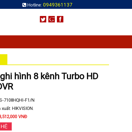
0949361137
Hotline:
ghi hình 8 kênh Turbo HD
DVR
DS-7108HQHI-F1/N
 xuất: HIKVISION.
3,512,000 VNĐ