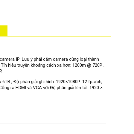
camera IP; Lưu ý phải cắm camera cùng loại thành
ữ, Tín hiệu truyền khoảng cách xa hơn: 1200m @ 720P ,
P,
 6TB , Độ phân giải ghi hình: 1920×1080P: 12 fps/ch,
ổng ra HDMI và VGA với Độ phân giải lên tới: 1920 ×