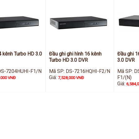
4 kênh Turbo HD 3.0
Đầu ghi ghi hình 16 kênh
Đầu ghi 1
Turbo HD 3.0 DVR
3.0 DVR
DS-7204HUHI-F1/N
Mã SP: DS-7216HQHI-F2/N
Mã SP: D
Giá:
F1/(N)
,000 VNĐ
7,528,000 VNĐ
Giá:
6,584,