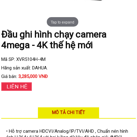
Đầu ghi IP KBVISION
Đầu ghi IP HDParagon
Tap to expand
Đầu ghi IP Dahua
Đầu ghi hình chạy camera
Đầu ghi IP Visionhitech
4mega - 4K thế hệ mới
Camera Analog
Camera HIKVISION
Mã SP: XVR5104H-4M
Camera Dahua
Hãng sản xuất: DAHUA.
Giá bán:
3,285,000 VNĐ
Camera Visionhitech
Camera KBVISION
Camera HDParagon
Đầu ghi Analog
MÔ TẢ CHI TIẾT
Đầu ghi HDParagon
Đầu ghi HIKVISION
• Hỗ trợ camera HDCVI/Analog/IP/TVI/AHD , Chuẩn nén hình