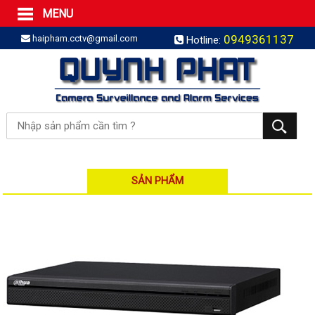
MENU
Trang Chủ
0949361137
haipham.cctv@gmail.com
Hotline:
Sản phẩm
SẢN PHẨM TRỌN GÓI
LẮP BÁO TRỘM TRỌN GÓI
LẮP CAMERA TRỌN GÓI
Camera IP
Camera IP HDPARAGON
Camera IP KBVISION
SẢN PHẨM
Camera IP HIKVISION
Camera IP Dahua
Camera IP Visionhitech
Đầu ghi IP | NVR
Đầu ghi IP HIKVISION