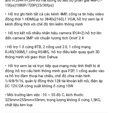
ảnh H.264+/H.264 với hai luồng dữ liệu độ phân giải 4MP(1-
Đầu ghi Visionhitech
15fps)1080P/720P(25/30fps)
Đầu ghi Dahua
• Hỗ trợ ghi hình tất cả các kênh 4MP, cổng ra tín hiệu video
đồng thời 1 HDMI(up to 3840x2160),1 VGA, hỗ trợ xem lại 4
Đầu ghi KBVISION
kênh đồng thời với chế độ tìm kiếm thông minh
Thiết bị chống trộm
• Hỗ trợ kết nối nhiều nhãn hiệu camera IP(4+2) hỗ trợ lên
Thiết bị chống trộm Paradox
đến camera 5MP với chuẩn tương tích Onvif 2.4
Thiết bị Enforcer
• Hỗ trợ 1 ổ cứng 8TB, 2 cổng usd 2.0, 1 cổng mạng
RJ45(100M),1 cổng RS485, hỗ trợ điều kiển quay quét 3D
access control
thông minh với giao thức Dahua
Khóa điện tử VIRO
• Hỗ trợ xem lại và trực tiếp qua mạng máy tính thiết bị di
Khóa điện tử KBVISION
động, hỗ trợ cấu hình thông minh qua P2P, 1 cổng audio vào
ra hỗ trợ đàm thoại hai chiều, chế độ chia màn hình
Access control Syris
1/4/8/9/16, quản lý đồng thời 128 tài khoản kết nối, điện áp
Giải pháp
DC 12V/2A công suất không ổ cứng 10W
LẮP ĐẶT CAMERA TRỌN GÓI
• Môi trường làm việc -10 ~ 55 độ C, kích thước
GIẢI PHÁP CAMERA AN NINH
BÁO ĐỘNG CHỐNG TRỘM
325mm×255mm×55mm, trọng lượng không ổ cứng 1,5KG,
GIẢI PHÁP GIÁM SÁT RA VÀO
chất liệu kim loại
GIẢI PHÁP NHỎ TRỌN GÓI