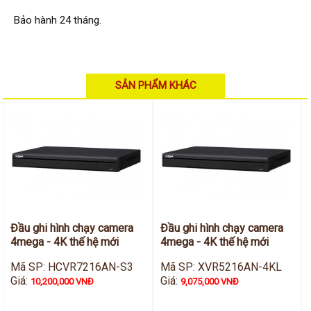
Hỗ trợ kỹ thuật
Hướng dẫn sử dụng
Bảo hành 24 tháng.
Tài liệu kỹ thuật
Tin tức
Liên hệ
SẢN PHẨM KHÁC
Đầu ghi hình chạy camera
Đầu ghi hình chạy camera
4mega - 4K thế hệ mới
4mega - 4K thế hệ mới
Mã SP: HCVR7216AN-S3
Mã SP: XVR5216AN-4KL
Giá:
Giá:
10,200,000 VNĐ
9,075,000 VNĐ