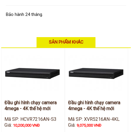
Hỗ trợ kỹ thuật
Hướng dẫn sử dụng
Tài liệu kỹ thuật
Bảo hành 24 tháng.
Tin tức
Liên hệ
SẢN PHẨM KHÁC
Đầu ghi hình chạy camera
Đầu ghi hình chạy camera
4mega - 4K thế hệ mới
4mega - 4K thế hệ mới
Mã SP: HCVR7216AN-S3
Mã SP: XVR5216AN-4KL
Giá:
Giá:
10,200,000 VNĐ
9,075,000 VNĐ