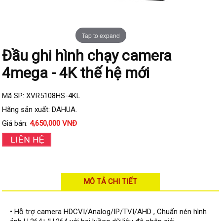
Đầu ghi IP KBVISION
Đầu ghi IP HDParagon
Tap to expand
Đầu ghi IP Dahua
Đầu ghi hình chạy camera
Đầu ghi IP Visionhitech
4mega - 4K thế hệ mới
Camera Analog
Camera HIKVISION
Mã SP: XVR5108HS-4KL
Camera Dahua
Hãng sản xuất: DAHUA.
Giá bán:
4,650,000 VNĐ
Camera Visionhitech
Camera KBVISION
Camera HDParagon
Đầu ghi Analog
MÔ TẢ CHI TIẾT
Đầu ghi HDParagon
Đầu ghi HIKVISION
• Hỗ trợ camera HDCVI/Analog/IP/TVI/AHD , Chuẩn nén hình