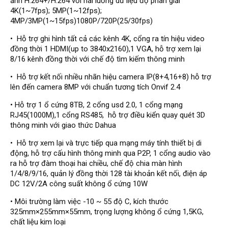
ảnh H.264+/H.264 với hai luồng dữ liệu độ phân giải
Đầu ghi Visionhitech
4K(1~7fps); 5MP(1~12fps);
4MP/3MP(1~15fps)1080P/720P(25/30fps)
Đầu ghi Dahua
• Hỗ trợ ghi hình tất cả các kênh 4K, cổng ra tín hiệu video
Đầu ghi KBVISION
đồng thời 1 HDMI(up to 3840x2160),1 VGA, hỗ trợ xem lại
Thiết bị chống trộm
8/16 kênh đồng thời với chế độ tìm kiếm thông minh
Thiết bị chống trộm Paradox
• Hỗ trợ kết nối nhiều nhãn hiệu camera IP(8+4,16+8) hỗ trợ
lên đến camera 8MP với chuẩn tương tích Onvif 2.4
Thiết bị Enforcer
• Hỗ trợ 1 ổ cứng 8TB, 2 cổng usd 2.0, 1 cổng mạng
access control
RJ45(1000M),1 cổng RS485, hỗ trợ điều kiển quay quét 3D
Khóa điện tử VIRO
thông minh với giao thức Dahua
Khóa điện tử KBVISION
• Hỗ trợ xem lại và trực tiếp qua mạng máy tính thiết bị di
động, hỗ trợ cấu hình thông minh qua P2P, 1 cổng audio vào
Access control Syris
ra hỗ trợ đàm thoại hai chiều, chế độ chia màn hình
Giải pháp
1/4/8/9/16, quản lý đồng thời 128 tài khoản kết nối, điện áp
LẮP ĐẶT CAMERA TRỌN GÓI
DC 12V/2A công suất không ổ cứng 10W
GIẢI PHÁP CAMERA AN NINH
BÁO ĐỘNG CHỐNG TRỘM
• Môi trường làm việc -10 ~ 55 độ C, kích thước
GIẢI PHÁP GIÁM SÁT RA VÀO
325mm×255mm×55mm, trọng lượng không ổ cứng 1,5KG,
GIẢI PHÁP NHỎ TRỌN GÓI
chất liệu kim loại