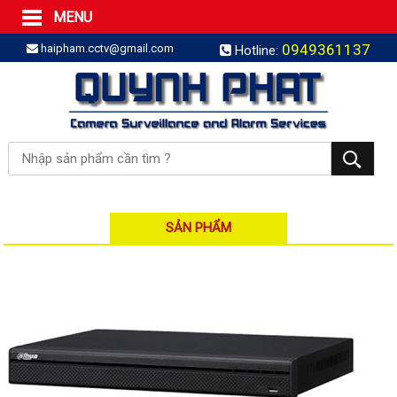
MENU
Trang Chủ
0949361137
haipham.cctv@gmail.com
Hotline:
Sản phẩm
SẢN PHẨM TRỌN GÓI
LẮP BÁO TRỘM TRỌN GÓI
LẮP CAMERA TRỌN GÓI
Camera IP
Camera IP HDPARAGON
Camera IP KBVISION
SẢN PHẨM
Camera IP HIKVISION
Camera IP Dahua
Camera IP Visionhitech
Đầu ghi IP | NVR
Đầu ghi IP HIKVISION