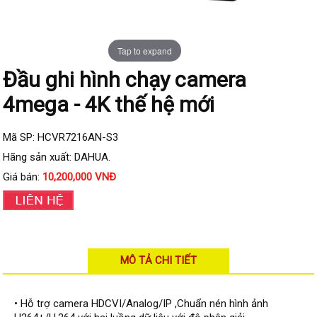
Đầu ghi IP KBVISION
Đầu ghi IP HDParagon
Tap to expand
Đầu ghi IP Dahua
Đầu ghi hình chạy camera
Đầu ghi IP Visionhitech
4mega - 4K thế hệ mới
Camera Analog
Camera HIKVISION
Mã SP: HCVR7216AN-S3
Camera Dahua
Hãng sản xuất: DAHUA.
Giá bán:
10,200,000 VNĐ
Camera Visionhitech
Camera KBVISION
Camera HDParagon
Đầu ghi Analog
MÔ TẢ CHI TIẾT
Đầu ghi HDParagon
Đầu ghi HIKVISION
• Hỗ trợ camera HDCVI/Analog/IP ,Chuẩn nén hình ảnh