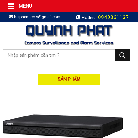
MENU
Trang Chủ
0949361137
haipham.cctv@gmail.com
Hotline:
Sản phẩm
SẢN PHẨM TRỌN GÓI
LẮP BÁO TRỘM TRỌN GÓI
LẮP CAMERA TRỌN GÓI
Camera IP
Camera IP HDPARAGON
Camera IP KBVISION
SẢN PHẨM
Camera IP HIKVISION
Camera IP Dahua
Camera IP Visionhitech
Đầu ghi IP | NVR
Đầu ghi IP HIKVISION