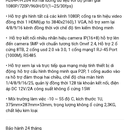
H264+/H.264 với hai luồng dữ liệu với độ phân giải
Đầu ghi Visionhitech
1080P/720P/960H/D1(1~25/30fps)
Đầu ghi Dahua
• Hỗ trợ ghi hình tất cả các kênh 1080P, cổng ra tín hiệu video
đồng thời 1 HDMI(up to 3840x2160),1 VGA, hỗ trợ xem lại
Đầu ghi KBVISION
4/8/9/16 kênh đồng thời với chế độ tìm kiếm thông minh
Thiết bị chống trộm
• Hỗ trợ kết nối nhiều nhãn hiệu camera IP(16+8) hỗ trợ lên
Thiết bị chống trộm Paradox
đến camera 5MP với chuẩn tương tích Onvif 2.4, Hỗ trợ 2 ổ
cứng 8TB, 2 cổng usd 2.0 và 3.0, 1 cổng mạng1 RJ-45 Port
Thiết bị Enforcer
(1000M), RS485.
access control
• Hỗ trợ xem lại và trực tiếp qua mạng máy tính thiết bị di
Khóa điện tử VIRO
động. hỗ trợ cấu hình thông minh qua P2P, 1 cổng audio vào
ra hỗ trợ đàm thoại hai chiều, chế độ chia màn hình
Khóa điện tử KBVISION
1/4/8/9/16/25, quản lý đồng thời 128 tài khoản kết nối, điện
áp DC 12V/2A công suất không ổ cứng 15W
Access control Syris
Giải pháp
• Môi trường làm việc -10 ~ 55 độ C, kích thước 1U,
LẮP ĐẶT CAMERA TRỌN GÓI
375mm×287mm×53mm, trọng lượng không ổ cứng 2,3KG,
GIẢI PHÁP CAMERA AN NINH
chất liệu kim loại.
BÁO ĐỘNG CHỐNG TRỘM
GIẢI PHÁP GIÁM SÁT RA VÀO
GIẢI PHÁP NHỎ TRỌN GÓI
Bảo hành 24 tháng.