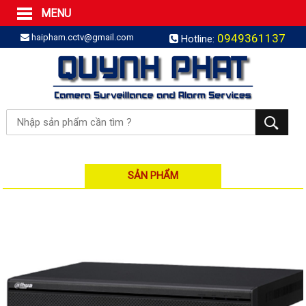
MENU
Trang Chủ
0949361137
haipham.cctv@gmail.com
Hotline:
Sản phẩm
SẢN PHẨM TRỌN GÓI
LẮP BÁO TRỘM TRỌN GÓI
LẮP CAMERA TRỌN GÓI
Camera IP
Camera IP HDPARAGON
Camera IP KBVISION
SẢN PHẨM
Camera IP HIKVISION
Camera IP Dahua
Camera IP Visionhitech
Đầu ghi IP | NVR
Đầu ghi IP HIKVISION