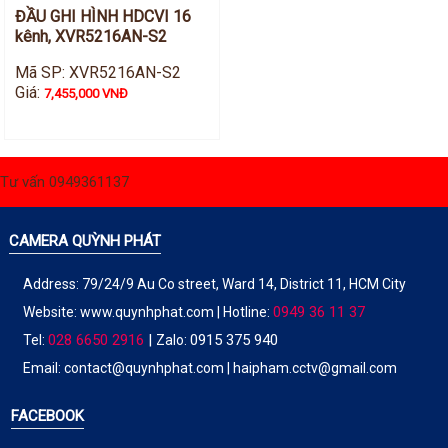
ĐẦU GHI HÌNH HDCVI 16
kênh, XVR5216AN-S2
Mã SP: XVR5216AN-S2
Giá:
7,455,000 VNĐ
Tư vấn 0949361137
CAMERA QUỲNH PHÁT
Address: 79/24/9 Au Co street, Ward 14, District 11, HCM City
0949 36 11 37
Website:
www.quynhphat.com
| Hotline:
028 6650 2916
|
0915 375 940
Tel:
Zalo:
Email: contact@quynhphat.com | haipham.cctv@gmail.com
FACEBOOK