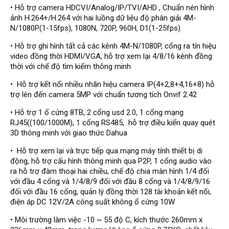
Đầu ghi Visionhitech
• Hỗ trợ camera HDCVI/Analog/IP/TVI/AHD , Chuẩn nén hình
ảnh H.264+/H.264 với hai luồng dữ liệu độ phân giải 4M-
Đầu ghi Dahua
N/1080P(1-15fps), 1080N, 720P, 960H, D1(1-25fps)
Đầu ghi KBVISION
• Hỗ trợ ghi hình tất cả các kênh 4M-N/1080P, cổng ra tín hiệu
video đồng thời HDMI/VGA, hỗ trợ xem lại 4/8/16 kênh đồng
Thiết bị chống trộm
thời với chế độ tìm kiếm thông minh
Thiết bị chống trộm Paradox
• Hỗ trợ kết nối nhiều nhãn hiệu camera IP(4+2,8+4,16+8) hỗ
Thiết bị Enforcer
trợ lên đến camera 5MP với chuẩn tương tích Onvif 2.42
access control
• Hỗ trợ 1 ổ cứng 8TB, 2 cổng usd 2.0, 1 cổng mạng
Khóa điện tử VIRO
RJ45((100/1000M), 1 cổng RS485, hỗ trợ điều kiển quay quét
3D thông minh với giao thức Dahua
Khóa điện tử KBVISION
• Hỗ trợ xem lại và trực tiếp qua mạng máy tính thiết bị di
Access control Syris
động, hỗ trợ cấu hình thông minh qua P2P, 1 cổng audio vào
ra hỗ trợ đàm thoại hai chiều, chế độ chia màn hình 1/4 đối
Giải pháp
với đầu 4 cổng và 1/4/8/9 đối với đầu 8 cổng và 1/4/8/9/16
LẮP ĐẶT CAMERA TRỌN GÓI
đối với đầu 16 cổng, quản lý đồng thời 128 tài khoản kết nối,
GIẢI PHÁP CAMERA AN NINH
BÁO ĐỘNG CHỐNG TRỘM
điện áp DC 12V/2A công suất không ổ cứng 10W
GIẢI PHÁP GIÁM SÁT RA VÀO
• Môi trường làm việc -10 ~ 55 độ C, kích thước 260mm x
GIẢI PHÁP NHỎ TRỌN GÓI