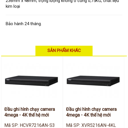
Hỗ trợ kỹ thuật
236mm x 48mm, trọng lượng không ổ cứng 0,75KG, chất liệu
Hướng dẫn sử dụng
kim loại
Tài liệu kỹ thuật
Tin tức
Liên hệ
Bảo hành 24 tháng.
SẢN PHẨM KHÁC
Đầu ghi hình chạy camera
Đầu ghi hình chạy camera
4mega - 4K thế hệ mới
4mega - 4K thế hệ mới
Mã SP: HCVR7216AN-S3
Mã SP: XVR5216AN-4KL