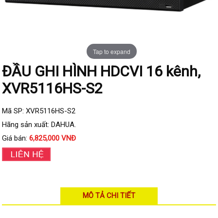
Đầu ghi IP KBVISION
Đầu ghi IP HDParagon
Đầu ghi IP Dahua
Tap to expand
Đầu ghi IP Visionhitech
ĐẦU GHI HÌNH HDCVI 16 kênh,
Camera Analog
XVR5116HS-S2
Camera HIKVISION
Camera Dahua
Mã SP: XVR5116HS-S2
Camera Visionhitech
Hãng sản xuất: DAHUA.
Giá bán:
6,825,000 VNĐ
Camera KBVISION
Camera HDParagon
Đầu ghi Analog
Đầu ghi HDParagon
MÔ TẢ CHI TIẾT
Đầu ghi HIKVISION