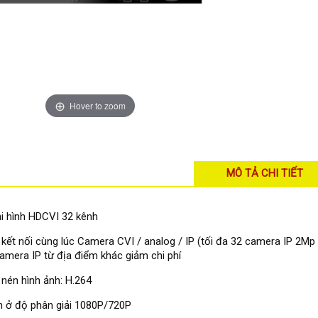
Hover to zoom
MÔ TẢ CHI TIẾT
i hình HDCVI 32 kênh
 kết nối cùng lúc Camera CVI / analog / IP (tối đa 32 camera IP 2Mp
camera IP từ địa điểm khác giảm chi phí
nén hình ảnh: H.264
h ở độ phân giải 1080P/720P