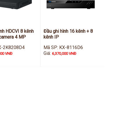
ình HDCVI 8 kênh
Đầu ghi hình 16 kênh + 8
 camera 4 MP
kênh IP
X-2K8208D4
Mã SP: KX-8116D6
Giá:
000 VNĐ
6,370,000 VNĐ