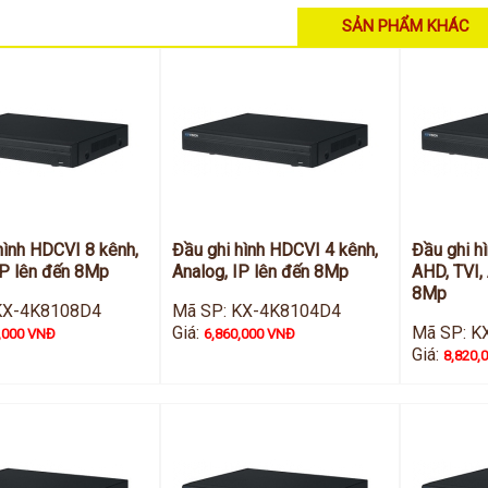
SẢN PHẨM KHÁC
hình HDCVI 8 kênh,
Đầu ghi hình HDCVI 4 kênh,
Đầu ghi h
IP lên đến 8Mp
Analog, IP lên đến 8Mp
AHD, TVI, 
8Mp
KX-4K8108D4
Mã SP: KX-4K8104D4
Giá:
Mã SP: K
,000 VNĐ
6,860,000 VNĐ
Giá:
8,820,