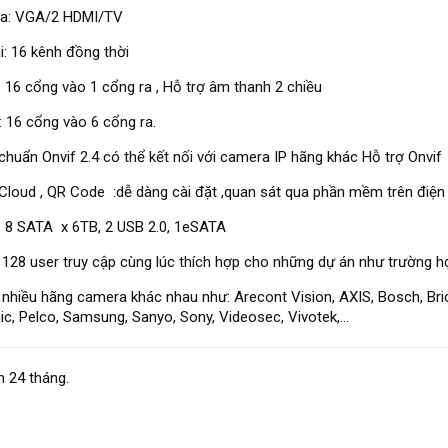
ra: VGA/2 HDMI/TV
i: 16 kênh đồng thời
: 16 cổng vào 1 cổng ra , Hỗ trợ âm thanh 2 chiều
: 16 cổng vào 6 cổng ra.
chuẩn Onvif 2.4 có thể kết nối với camera IP hãng khác Hỗ trợ Onvif
Cloud , QR Code :dễ dàng cài đặt ,quan sát qua phần mềm trên điện 
: 8 SATA x 6TB, 2 USB 2.0, 1eSATA
 128 user truy cập cùng lúc thích hợp cho những dự án như trường họ
 nhiều hãng camera khác nhau như: Arecont Vision, AXIS, Bosch, Bri
c, Pelco, Samsung, Sanyo, Sony, Videosec, Vivotek,...
 24 tháng.