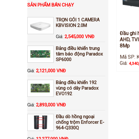
SẢN PHẨM BÁN CHẠY
TRỌN GÓI 1 CAMERA
KBVISION 2.0M
Đầu ghi 
Giá:
2,545,000 VNĐ
AHD, TVI
8Mp
Bảng điều khiển trung
tâm báo động Paradox
Mã SP: 
SP6000
Giá:
4,340
Giá:
2,121,000 VNĐ
Bảng điều khiển 192
vùng có dây Paradox
EVO192
Giá:
2,893,000 VNĐ
Đầu dò hồng ngoại
chống trộm Enforcer E-
964-Q330Q
Giá:
12,277,000 VNĐ