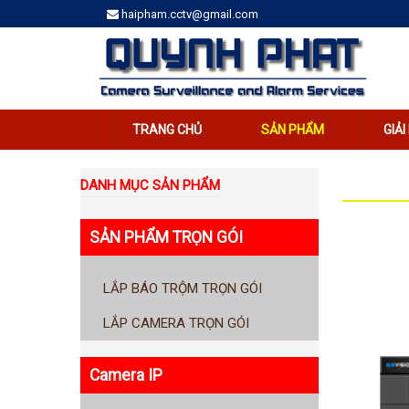
haipham.cctv@gmail.com
TRANG CHỦ
SẢN PHẨM
GIẢ
DANH MỤC SẢN PHẨM
SẢN PHẨM TRỌN GÓI
LẮP BÁO TRỘM TRỌN GÓI
LẮP CAMERA TRỌN GÓI
Camera IP