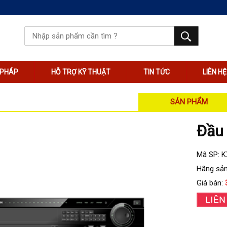
I PHÁP
HỖ TRỢ KỸ THUẬT
TIN TỨC
LIÊN HỆ
SẢN PHẨM
Đầu 
Mã SP: 
Hãng sản
Giá bán: