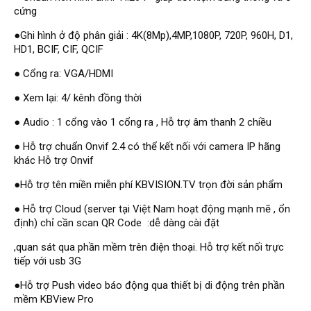
Đầu ghi Visionhitech
cứng
Đầu ghi Dahua
●Ghi hình ở độ phân giải : 4K(8Mp),4MP,1080P, 720P, 960H, D1,
HD1, BCIF, CIF, QCIF
Đầu ghi KBVISION
● Cổng ra: VGA/HDMI
Thiết bị chống trộm
● Xem lại: 4/ kênh đồng thời
Thiết bị chống trộm Paradox
● Audio : 1 cổng vào 1 cổng ra , Hỗ trợ âm thanh 2 chiều
Thiết bị Enforcer
access control
● Hỗ trợ chuẩn Onvif 2.4 có thể kết nối với camera IP hãng
khác Hỗ trợ Onvif
Khóa điện tử VIRO
●Hỗ trợ tên miền miễn phí KBVISION.TV trọn đời sản phẩm
Khóa điện tử KBVISION
● Hỗ trợ Cloud (server tại Việt Nam hoạt động mạnh mẽ , ổn
Access control Syris
định) chỉ cần scan QR Code :dễ dàng cài đặt
Giải pháp
,quan sát qua phần mềm trên điện thoại. Hỗ trợ kết nối trực
LẮP ĐẶT CAMERA TRỌN GÓI
tiếp với usb 3G
GIẢI PHÁP CAMERA AN NINH
BÁO ĐỘNG CHỐNG TRỘM
●Hỗ trợ Push video báo động qua thiết bị di động trên phần
GIẢI PHÁP GIÁM SÁT RA VÀO
GIẢI PHÁP NHỎ TRỌN GÓI
mềm KBView Pro