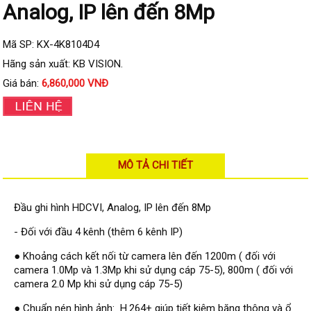
Đầu ghi IP KBVISION
Analog, IP lên đến 8Mp
Đầu ghi IP HDParagon
Mã SP: KX-4K8104D4
Đầu ghi IP Dahua
Hãng sản xuất: KB VISION.
Đầu ghi IP Visionhitech
Giá bán:
6,860,000 VNĐ
Camera Analog
Camera HIKVISION
Camera Dahua
MÔ TẢ CHI TIẾT
Camera Visionhitech
Camera KBVISION
Đầu ghi hình HDCVI, Analog, IP lên đến 8Mp
Camera HDParagon
- Đối với đầu 4 kênh (thêm 6 kênh IP)
Đầu ghi Analog
● Khoảng cách kết nối từ camera lên đến 1200m ( đối với
Đầu ghi HDParagon
camera 1.0Mp và 1.3Mp khi sử dụng cáp 75-5), 800m ( đối với
camera 2.0 Mp khi sử dụng cáp 75-5)
Đầu ghi HIKVISION
● Chuẩn nén hình ảnh: H.264+ giúp tiết kiệm băng thông và ổ