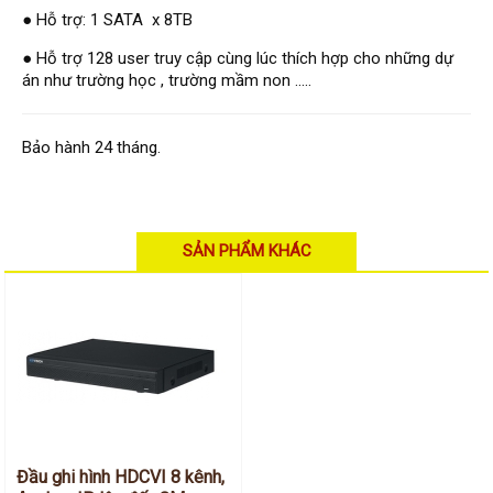
Hỗ trợ kỹ thuật
● Hỗ trợ: 1 SATA x 8TB
Hướng dẫn sử dụng
Tài liệu kỹ thuật
● Hỗ trợ 128 user truy cập cùng lúc thích hợp cho những dự
Tin tức
Liên hệ
án như trường học , trường mầm non .....
Bảo hành 24 tháng.
SẢN PHẨM KHÁC
Đầu ghi hình HDCVI 8 kênh,