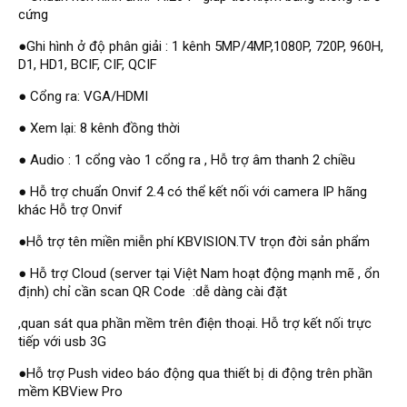
Đầu ghi Visionhitech
cứng
Đầu ghi Dahua
●Ghi hình ở độ phân giải : 1 kênh 5MP/4MP,1080P, 720P, 960H,
D1, HD1, BCIF, CIF, QCIF
Đầu ghi KBVISION
● Cổng ra: VGA/HDMI
Thiết bị chống trộm
● Xem lại: 8 kênh đồng thời
Thiết bị chống trộm Paradox
● Audio : 1 cổng vào 1 cổng ra , Hỗ trợ âm thanh 2 chiều
Thiết bị Enforcer
access control
● Hỗ trợ chuẩn Onvif 2.4 có thể kết nối với camera IP hãng
khác Hỗ trợ Onvif
Khóa điện tử VIRO
●Hỗ trợ tên miền miễn phí KBVISION.TV trọn đời sản phẩm
Khóa điện tử KBVISION
● Hỗ trợ Cloud (server tại Việt Nam hoạt động mạnh mẽ , ổn
Access control Syris
định) chỉ cần scan QR Code :dễ dàng cài đặt
Giải pháp
,quan sát qua phần mềm trên điện thoại. Hỗ trợ kết nối trực
LẮP ĐẶT CAMERA TRỌN GÓI
tiếp với usb 3G
GIẢI PHÁP CAMERA AN NINH
BÁO ĐỘNG CHỐNG TRỘM
●Hỗ trợ Push video báo động qua thiết bị di động trên phần
GIẢI PHÁP GIÁM SÁT RA VÀO
GIẢI PHÁP NHỎ TRỌN GÓI
mềm KBView Pro