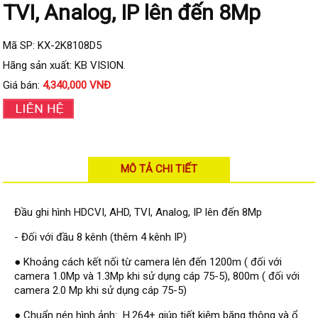
Đầu ghi IP KBVISION
TVI, Analog, IP lên đến 8Mp
Đầu ghi IP HDParagon
Mã SP: KX-2K8108D5
Đầu ghi IP Dahua
Hãng sản xuất: KB VISION.
Đầu ghi IP Visionhitech
Giá bán:
4,340,000 VNĐ
Camera Analog
Camera HIKVISION
Camera Dahua
MÔ TẢ CHI TIẾT
Camera Visionhitech
Camera KBVISION
Đầu ghi hình HDCVI, AHD, TVI, Analog, IP lên đến 8Mp
Camera HDParagon
- Đối với đầu 8 kênh (thêm 4 kênh IP)
Đầu ghi Analog
● Khoảng cách kết nối từ camera lên đến 1200m ( đối với
Đầu ghi HDParagon
camera 1.0Mp và 1.3Mp khi sử dụng cáp 75-5), 800m ( đối với
camera 2.0 Mp khi sử dụng cáp 75-5)
Đầu ghi HIKVISION
● Chuẩn nén hình ảnh: H.264+ giúp tiết kiệm băng thông và ổ