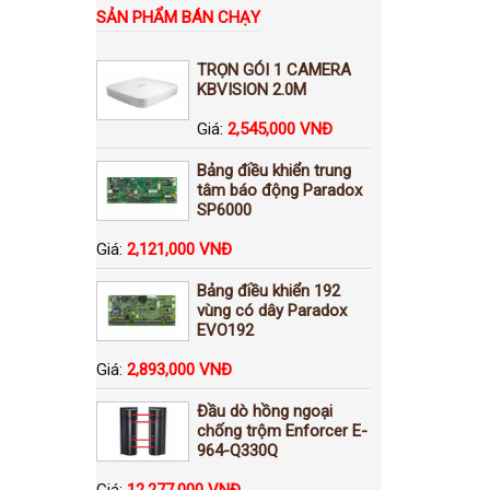
SẢN PHẨM BÁN CHẠY
TRỌN GÓI 1 CAMERA
KBVISION 2.0M
Giá:
2,545,000 VNĐ
Bảng điều khiển trung
tâm báo động Paradox
SP6000
Giá:
2,121,000 VNĐ
Bảng điều khiển 192
vùng có dây Paradox
EVO192
Giá:
2,893,000 VNĐ
Đầu dò hồng ngoại
chống trộm Enforcer E-
964-Q330Q
Giá:
12,277,000 VNĐ