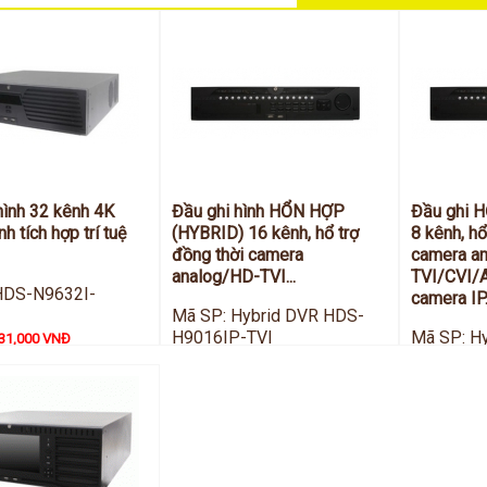
hình 32 kênh 4K
Đầu ghi hình HỔN HỢP
Đầu ghi 
h tích hợp trí tuệ
(HYBRID) 16 kênh, hổ trợ
8 kênh, hổ
đồng thời camera
camera a
analog/HD-TVI...
TVI/CVI/
HDS-N9632I-
camera IP
Mã SP: Hybrid DVR HDS-
H9016IP-TVI
Mã SP: H
31,000 VNĐ
Giá:
H9008IP-
55,825,000 VNĐ
Giá:
44,396