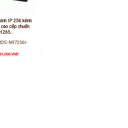
hình IP 256 kênh
 cao cấp chuẩn
.265...
HDS-N97256I-
61,000 VNĐ