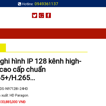
0949361137
Hotline:
ghi hình IP 128 kênh high-
cao cấp chuẩn
5+/H.265...
HDS-N97128I-24HD
 xuất: HD Paragon.
133,885,000 VNĐ