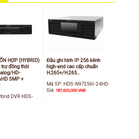
HỔN HỢP (HYBRID)
Đầu ghi hình IP 256 kênh
 trợ đồng thời
high-end cao cấp chuẩn
nalog/HD-
H.265+/H.265...
AHD 5MP +
Mã SP: HDS-N97256I-24HD
.
Giá:
187,620,000 VNĐ
ybrid DVR HDS-
TVI
,000 VNĐ