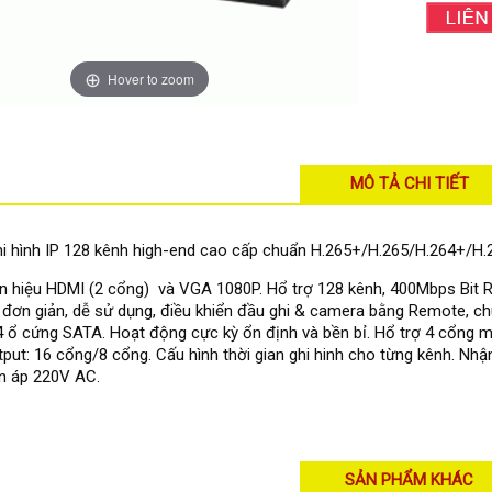
Hover to zoom
MÔ TẢ CHI TIẾT
i hình IP 128 kênh high-end cao cấp chuẩn H.265+/H.265/H.264+/H.
ín hiệu HDMI (2 cổng) và VGA 1080P. Hổ trợ 128 kênh, 400Mbps Bit Ra
 đơn giản, dễ sử dụng, điều khiển đầu ghi & camera bằng Remote, chu
4 ổ cứng SATA. Hoạt động cực kỳ ổn định và bền bỉ. Hổ trợ 4 cổng 
tput: 16 cổng/8 cổng. Cấu hình thời gian ghi hinh cho từng kênh. N
n áp 220V AC.
SẢN PHẨM KHÁC