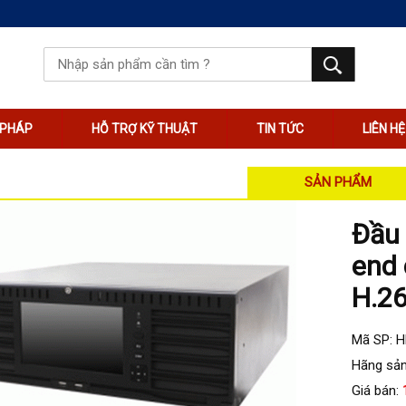
I PHÁP
HỖ TRỢ KỸ THUẬT
TIN TỨC
LIÊN HỆ
SẢN PHẨM
Đầu 
end 
H.26
Mã SP: 
Hãng sản
Giá bán: