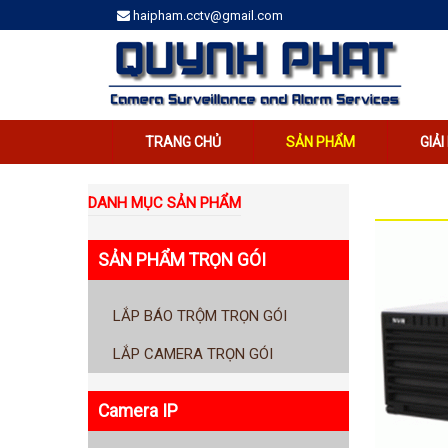
haipham.cctv@gmail.com
TRANG CHỦ
SẢN PHẨM
GIẢ
DANH MỤC SẢN PHẨM
SẢN PHẨM TRỌN GÓI
LẮP BÁO TRỘM TRỌN GÓI
LẮP CAMERA TRỌN GÓI
Camera IP