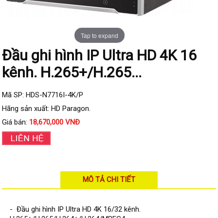
Đầu ghi IP KBVISION
Đầu ghi IP HDParagon
Tap to expand
Đầu ghi IP Dahua
Đầu ghi hình IP Ultra HD 4K 16
Đầu ghi IP Visionhitech
kênh. H.265+/H.265...
Camera Analog
Camera HIKVISION
Mã SP: HDS-N7716I-4K/P
Camera Dahua
Hãng sản xuất: HD Paragon.
Camera Visionhitech
Giá bán:
18,670,000 VNĐ
Camera KBVISION
Camera HDParagon
Đầu ghi Analog
MÔ TẢ CHI TIẾT
Đầu ghi HDParagon
Đầu ghi HIKVISION
- Đầu ghi hình IP Ultra HD 4K 16/32 kênh.