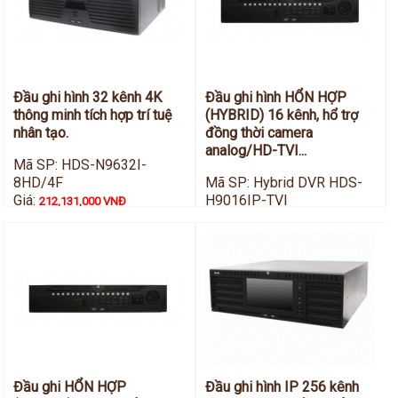
Hỗ trợ kỹ thuật
Hướng dẫn sử dụng
Tài liệu kỹ thuật
Tin tức
Liên hệ
Đầu ghi hình 32 kênh 4K
Đầu ghi hình HỔN HỢP
thông minh tích hợp trí tuệ
(HYBRID) 16 kênh, hổ trợ
nhân tạo.
đồng thời camera
analog/HD-TVI...
Mã SP: HDS-N9632I-
8HD/4F
Mã SP: Hybrid DVR HDS-
Giá:
H9016IP-TVI
212,131,000 VNĐ
Giá:
55,825,000 VNĐ
Đầu ghi HỔN HỢP
Đầu ghi hình IP 256 kênh