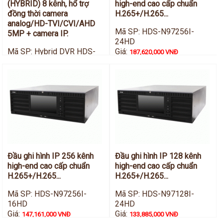
(HYBRID) 8 kênh, hổ trợ
high-end cao cấp chuẩn
đồng thời camera
H.265+/H.265...
analog/HD-TVI/CVI/AHD
Mã SP: HDS-N97256I-
5MP + camera IP.
24HD
Mã SP: Hybrid DVR HDS-
Giá:
187,620,000 VNĐ
H9008IP-TVI
Giá:
44,396,000 VNĐ
Đầu ghi hình IP 256 kênh
Đầu ghi hình IP 128 kênh
high-end cao cấp chuẩn
high-end cao cấp chuẩn
H.265+/H.265...
H.265+/H.265...
Mã SP: HDS-N97256I-
Mã SP: HDS-N97128I-
16HD
24HD
Giá:
Giá:
147,161,000 VNĐ
133,885,000 VNĐ