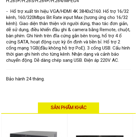
H.265+/H.265/H.264+/H.264/MPEG4
Đầu ghi Visionhitech
- Hổ trợ xuất tín hiệu VGA/HDMI 4K 3840x2160. Hổ trợ 16/32
Đầu ghi Dahua
kênh, 160/320Mbps Bit Rate input Max (tương ứng cho 16/32
kênh). Giao diện thân thiện với người dùng, thao tác đơn giản,
Đầu ghi KBVISION
dễ sử dụng, điều khiển đầu ghi & camera bằng Remote, chuột,
Thiết bị chống trộm
bàn phím. Ghi hình trên đĩa cứng gắn bên trong, hổ trợ 4 ổ
cứng SATA, hoạt động cực kỳ ổn định và bền bỉ. Hổ trợ 2
Thiết bị chống trộm Paradox
cổng mạng 1GB(đầu không hỗ trợ PoE). 3 cổng USB. Cấu hình
thời gian ghi hinh cho từng kênh. Nhận dạng và cảnh báo
Thiết bị Enforcer
chuyển động. Dễ dàng chép sang USB. Điện áp 220V AC.
access control
Khóa điện tử VIRO
Bảo hành 24 tháng.
Khóa điện tử KBVISION
Access control Syris
Giải pháp
SẢN PHẨM KHÁC
LẮP ĐẶT CAMERA TRỌN GÓI
GIẢI PHÁP CAMERA AN NINH
BÁO ĐỘNG CHỐNG TRỘM
GIẢI PHÁP GIÁM SÁT RA VÀO
GIẢI PHÁP NHỎ TRỌN GÓI