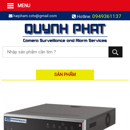
MENU
Trang Chủ
0949361137
haipham.cctv@gmail.com
Hotline:
Sản phẩm
SẢN PHẨM TRỌN GÓI
LẮP BÁO TRỘM TRỌN GÓI
LẮP CAMERA TRỌN GÓI
Camera IP
Camera IP HDPARAGON
Camera IP KBVISION
SẢN PHẨM
Camera IP HIKVISION
Camera IP Dahua
Camera IP Visionhitech
Đầu ghi IP | NVR
Đầu ghi IP HIKVISION