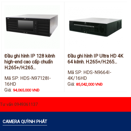
Đầu ghi hình IP 128 kênh
Đầu ghi hình IP Ultra HD 4K
high-end cao cấp chuẩn
64 kênh. H.265+/H.265...
H.265+/H.265...
Mã SP: HDS-N9664I-
Mã SP: HDS-N97128I-
4K/16HD
16HD
Giá:
85,042,000 VNĐ
Giá:
94,065,000 VNĐ
Tư vấn 0949361137
CAMERA QUỲNH PHÁT