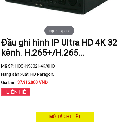
Đầu ghi IP KBVISION
Đầu ghi IP HDParagon
Đầu ghi IP Dahua
Tap to expand
Đầu ghi IP Visionhitech
Đầu ghi hình IP Ultra HD 4K 32
Camera Analog
kênh. H.265+/H.265...
Camera HIKVISION
Camera Dahua
Mã SP: HDS-N9632I-4K/8HD
Camera Visionhitech
Hãng sản xuất: HD Paragon.
Giá bán:
37,916,000 VNĐ
Camera KBVISION
Camera HDParagon
Đầu ghi Analog
Đầu ghi HDParagon
MÔ TẢ CHI TIẾT
Đầu ghi HIKVISION