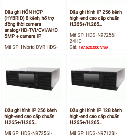
Đầu ghi HỔN HỢP
Đầu ghi hình IP 256 kênh
(HYBRID) 8 kênh, hổ trợ
high-end cao cấp chuẩn
đồng thời camera
H.265+/H.265...
analog/HD-TVI/CVI/AHD
Mã SP: HDS-N97256I-
5MP + camera IP.
24HD
Mã SP: Hybrid DVR HDS-
Giá:
187,620,000 VNĐ
H9008IP-TVI
Giá:
44,396,000 VNĐ
Đầu ghi hình IP 256 kênh
Đầu ghi hình IP 128 kênh
high-end cao cấp chuẩn
high-end cao cấp chuẩn
H.265+/H.265...
H.265+/H.265...
Mã SP: HDS-N97256I-
Mã SP: HDS-N97128I-