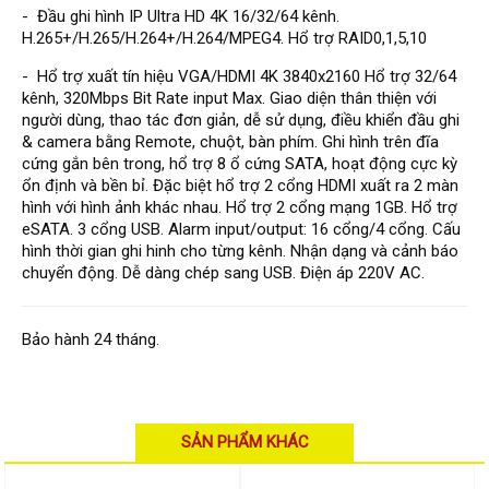
Đầu ghi Visionhitech
- Đầu ghi hình IP Ultra HD 4K 16/32/64 kênh.
H.265+/H.265/H.264+/H.264/MPEG4. Hổ trợ RAID0,1,5,10
Đầu ghi Dahua
- Hổ trợ xuất tín hiệu VGA/HDMI 4K 3840x2160 Hổ trợ 32/64
Đầu ghi KBVISION
kênh, 320Mbps Bit Rate input Max. Giao diện thân thiện với
người dùng, thao tác đơn giản, dễ sử dụng, điều khiển đầu ghi
Thiết bị chống trộm
& camera bằng Remote, chuột, bàn phím. Ghi hình trên đĩa
Thiết bị chống trộm Paradox
cứng gắn bên trong, hổ trợ 8 ổ cứng SATA, hoạt động cực kỳ
ổn định và bền bỉ. Đặc biệt hổ trợ 2 cổng HDMI xuất ra 2 màn
Thiết bị Enforcer
hình với hình ảnh khác nhau. Hổ trợ 2 cổng mạng 1GB. Hổ trợ
access control
eSATA. 3 cổng USB. Alarm input/output: 16 cổng/4 cổng. Cấu
hình thời gian ghi hinh cho từng kênh. Nhận dạng và cảnh báo
Khóa điện tử VIRO
chuyển động. Dễ dàng chép sang USB. Điện áp 220V AC.
Khóa điện tử KBVISION
Bảo hành 24 tháng.
Access control Syris
Giải pháp
LẮP ĐẶT CAMERA TRỌN GÓI
GIẢI PHÁP CAMERA AN NINH
BÁO ĐỘNG CHỐNG TRỘM
SẢN PHẨM KHÁC
GIẢI PHÁP GIÁM SÁT RA VÀO
GIẢI PHÁP NHỎ TRỌN GÓI