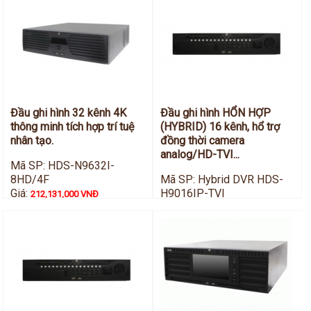
Hỗ trợ kỹ thuật
Hướng dẫn sử dụng
Tài liệu kỹ thuật
Tin tức
Liên hệ
Đầu ghi hình 32 kênh 4K
Đầu ghi hình HỔN HỢP
thông minh tích hợp trí tuệ
(HYBRID) 16 kênh, hổ trợ
nhân tạo.
đồng thời camera
analog/HD-TVI...
Mã SP: HDS-N9632I-
8HD/4F
Mã SP: Hybrid DVR HDS-
Giá:
H9016IP-TVI
212,131,000 VNĐ
Giá:
55,825,000 VNĐ