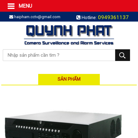
MENU
Trang Chủ
0949361137
haipham.cctv@gmail.com
Hotline:
Sản phẩm
SẢN PHẨM TRỌN GÓI
LẮP BÁO TRỘM TRỌN GÓI
LẮP CAMERA TRỌN GÓI
Camera IP
Camera IP HDPARAGON
Camera IP KBVISION
SẢN PHẨM
Camera IP HIKVISION
Camera IP Dahua
Camera IP Visionhitech
Đầu ghi IP | NVR
Đầu ghi IP HIKVISION