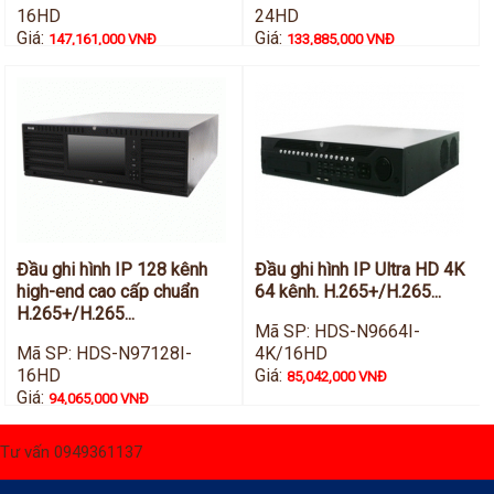
16HD
24HD
Giá:
Giá:
147,161,000 VNĐ
133,885,000 VNĐ
Đầu ghi hình IP 128 kênh
Đầu ghi hình IP Ultra HD 4K
high-end cao cấp chuẩn
64 kênh. H.265+/H.265...
H.265+/H.265...
Mã SP: HDS-N9664I-
Mã SP: HDS-N97128I-
4K/16HD
16HD
Giá:
85,042,000 VNĐ
Giá:
94,065,000 VNĐ
Tư vấn 0949361137