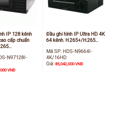
ình IP 128 kênh
Đầu ghi hình IP Ultra HD 4K
cao cấp chuẩn
64 kênh. H.265+/H.265...
265...
Mã SP: HDS-N9664I-
DS-N97128I-
4K/16HD
Giá:
85,042,000 VNĐ
,000 VNĐ