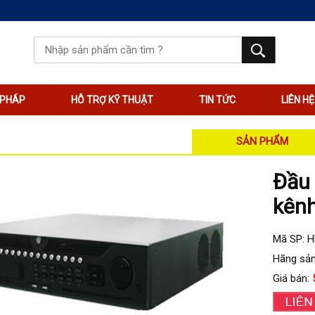
I PHÁP
HỖ TRỢ KỸ THUẬT
TIN TỨC
LIÊN HỆ
SẢN PHẨM
Đầu 
kênh
Mã SP: 
Hãng sản
Giá bán: