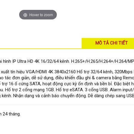
Hover to zoom
MÔ TẢ CHI TIẾT
i hình IP Ultra HD 4K 16/32/64 kênh. H.265+/H.265/H.264+/H.264/MP
 xuất tín hiệu VGA/HDMI 4K 3840x2160 Hổ trợ 32/64 kênh, 320Mbps Bi
ao tác đơn giản, dễ sử dụng, điều khiển đầu ghi & camera bằng Remot
ổ trợ 16 ổ cứng SATA, hoạt động cực kỳ ổn định và bền bỉ. Đặc biệt 
u. Hổ trợ 2 cổng mạng 1GB. Hổ trợ eSATA. 3 cổng USB. Alarm input/o
 kênh. Nhận dạng và cảnh báo chuyển động. Dễ dàng chép sang USB
 24 tháng.