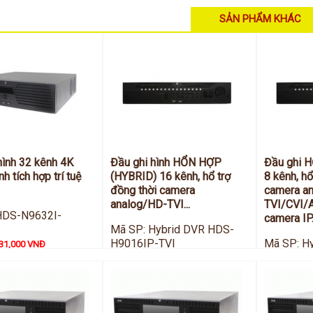
SẢN PHẨM KHÁC
hình 32 kênh 4K
Đầu ghi hình HỔN HỢP
Đầu ghi 
h tích hợp trí tuệ
(HYBRID) 16 kênh, hổ trợ
8 kênh, hổ
đồng thời camera
camera a
analog/HD-TVI...
TVI/CVI/
HDS-N9632I-
camera IP
Mã SP: Hybrid DVR HDS-
H9016IP-TVI
Mã SP: H
31,000 VNĐ
Giá:
H9008IP-
55,825,000 VNĐ
Giá:
44,396