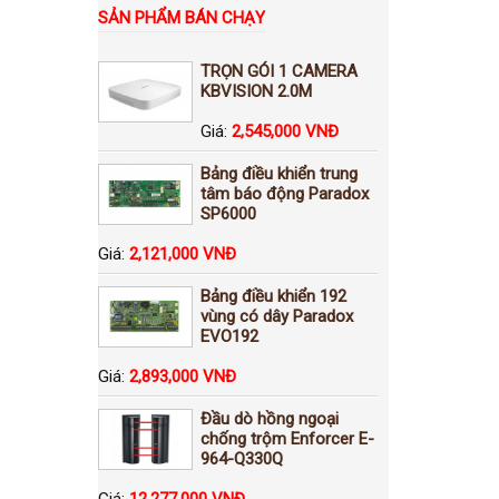
SẢN PHẨM BÁN CHẠY
TRỌN GÓI 1 CAMERA
KBVISION 2.0M
Giá:
2,545,000 VNĐ
Bảng điều khiển trung
tâm báo động Paradox
SP6000
Giá:
2,121,000 VNĐ
Bảng điều khiển 192
vùng có dây Paradox
EVO192
Giá:
2,893,000 VNĐ
Đầu dò hồng ngoại
chống trộm Enforcer E-
964-Q330Q
Giá:
12,277,000 VNĐ