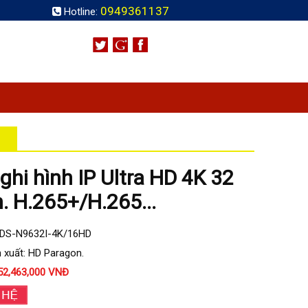
0949361137
Hotline:
ghi hình IP Ultra HD 4K 32
. H.265+/H.265...
HDS-N9632I-4K/16HD
 xuất: HD Paragon.
52,463,000 VNĐ