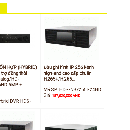
HỔN HỢP (HYBRID)
Đầu ghi hình IP 256 kênh
 trợ đồng thời
high-end cao cấp chuẩn
nalog/HD-
H.265+/H.265...
AHD 5MP +
Mã SP: HDS-N97256I-24HD
.
Giá:
187,620,000 VNĐ
ybrid DVR HDS-
TVI
,000 VNĐ