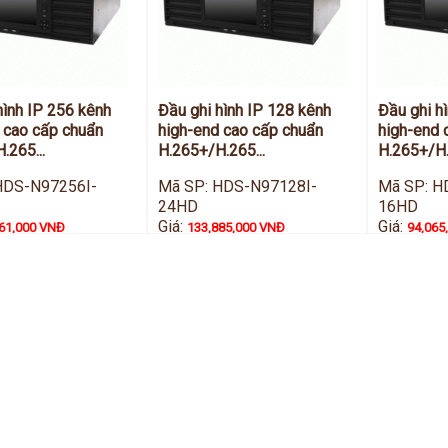
hình IP 256 kênh
Đầu ghi hình IP 128 kênh
Đầu ghi h
 cao cấp chuẩn
high-end cao cấp chuẩn
high-end 
.265...
H.265+/H.265...
H.265+/H.
HDS-N97256I-
Mã SP: HDS-N97128I-
Mã SP: H
24HD
16HD
Giá:
Giá:
61,000 VNĐ
133,885,000 VNĐ
94,065