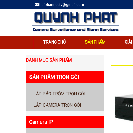
haipham.cctv@gmail.com
TRANG CHỦ
SẢN PHẨM
GIẢ
DANH MỤC SẢN PHẨM
SẢN PHẨM TRỌN GÓI
LẮP BÁO TRỘM TRỌN GÓI
LẮP CAMERA TRỌN GÓI
Camera IP