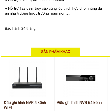
Hỗ trợ kỹ thuật
Hướng dẫn sử dụng
● Hỗ trợ 128 user truy cập cùng lúc thích hợp cho những dự
Tài liệu kỹ thuật
án như trường học , trường mầm non .....
Tin tức
Liên hệ
Bảo hành 24 tháng.
SẢN PHẨM KHÁC
Đầu ghi hình NVR 4 kênh
Đầu ghi hình NVR 64 kênh
WIFI