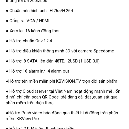
thông tối đa 200Mbps
Đầu ghi Visionhitech
● Chuẩn nén hình ảnh: H.265/H.264
Đầu ghi Dahua
● Cổng ra: VGA / HDMI
Đầu ghi KBVISION
● Xem lại: 16 kênh đồng thời
Thiết bị chống trộm
● Hỗ trợ chuẩn Onvif 2.4
Thiết bị chống trộm Paradox
● Hỗ trợ điều khiển thông minh 3D với camera Speedome
Thiết bị Enforcer
access control
● Hỗ trợ: 8 SATA lên đến 48TB, 2USB (1 USB 3.0)
Khóa điện tử VIRO
● Hỗ trợ 16 alarm in/ 4 alarm out
Khóa điện tử KBVISION
●Hỗ trợ tên miền miễn phí KBVISION.TV trọn đời sản phẩm
Access control Syris
● Hỗ trợ Cloud (server tại Việt Nam hoạt động mạnh mẽ , ổn
định) chỉ cần scan QR Code :dễ dàng cài đặt ,quan sát qua
Giải pháp
phần mềm trên điện thoại
LẮP ĐẶT CAMERA TRỌN GÓI
GIẢI PHÁP CAMERA AN NINH
●Hỗ trợ Push video báo động qua thiết bị di động trên phần
BÁO ĐỘNG CHỐNG TRỘM
mềm KBView Pro
GIẢI PHÁP GIÁM SÁT RA VÀO
GIẢI PHÁP NHỎ TRỌN GÓI
● Hỗ trợ: 2 RJ45, âm thanh hai chiều