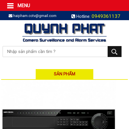
MENU
Trang Chủ
0949361137
haipham.cctv@gmail.com
Hotline:
Sản phẩm
SẢN PHẨM TRỌN GÓI
LẮP BÁO TRỘM TRỌN GÓI
LẮP CAMERA TRỌN GÓI
Camera IP
Camera IP HDPARAGON
Camera IP KBVISION
SẢN PHẨM
Camera IP HIKVISION
Camera IP Dahua
Camera IP Visionhitech
Đầu ghi IP | NVR
Đầu ghi IP HIKVISION