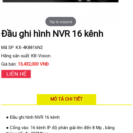
Đầu ghi IP KBVISION
Đầu ghi IP HDParagon
Tap to expand
Đầu ghi IP Dahua
Đầu ghi hình NVR 16 kênh
Đầu ghi IP Visionhitech
Camera Analog
Mã SP: KX-4K8816N2
Camera HIKVISION
Hãng sản xuất: KB-Vision.
Camera Dahua
Giá bán:
13,432,000 VNĐ
Camera Visionhitech
Camera KBVISION
Camera HDParagon
MÔ TẢ CHI TIẾT
Đầu ghi Analog
Đầu ghi HDParagon
● Đầu ghi hình NVR 16 kênh
Đầu ghi HIKVISION
● Cổng vào: 16 kênh IP độ phân giải lên đến 8 Mp , băng