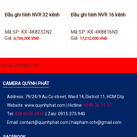
Đầu ghi hình NVR 32 kênh
Đầu ghi hình NVR 16 kênh
Mã SP: KX-4K8232N2
Mã SP: KX-4K8816N3
Giá:
Giá:
6,736,000 VNĐ
17,212,000 VNĐ
Tư vấn 0949361137
CAMERA QUỲNH PHÁT
Address: 79/24/9 Au Co street, Ward 14, District 11, HCM City
0949 36 11 37
Website:
www.quynhphat.com
| Hotline:
028 6650 2916
|
0915 375 940
Tel:
Zalo:
Email: contact@quynhphat.com | haipham.cctv@gmail.com