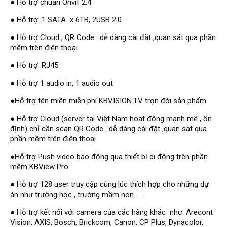
● Hỗ trợ chuẩn Onvif 2.4
Đầu ghi Visionhitech
● Hỗ trợ: 1 SATA x 6TB, 2USB 2.0
Đầu ghi Dahua
● Hỗ trợ Cloud , QR Code :dễ dàng cài đặt ,quan sát qua phần
Đầu ghi KBVISION
mềm trên điện thoại
Thiết bị chống trộm
● Hỗ trợ: RJ45
Thiết bị chống trộm Paradox
● Hỗ trợ 1 audio in, 1 audio out
Thiết bị Enforcer
●Hỗ trợ tên miền miễn phí KBVISION.TV trọn đời sản phẩm
access control
● Hỗ trợ Cloud (server tại Việt Nam hoạt động mạnh mẽ , ổn
Khóa điện tử VIRO
định) chỉ cần scan QR Code :dễ dàng cài đặt ,quan sát qua
phần mềm trên điện thoại
Khóa điện tử KBVISION
●Hỗ trợ Push video báo động qua thiết bị di động trên phần
Access control Syris
mềm KBView Pro
Giải pháp
LẮP ĐẶT CAMERA TRỌN GÓI
● Hỗ trợ 128 user truy cập cùng lúc thích hợp cho những dự
GIẢI PHÁP CAMERA AN NINH
án như trường học , trường mầm non .....
BÁO ĐỘNG CHỐNG TRỘM
GIẢI PHÁP GIÁM SÁT RA VÀO
● Hỗ trợ kết nối với camera của các hãng khác như: Arecont
GIẢI PHÁP NHỎ TRỌN GÓI
Vision, AXIS, Bosch, Brickcom, Canon, CP Plus, Dynacolor,