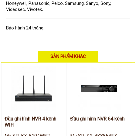
Hỗ trợ kỹ thuật
Honeywell, Panasonic, Pelco, Samsung, Sanyo, Sony,
Hướng dẫn sử dụng
Videosec, Vivotek,...
Tài liệu kỹ thuật
Tin tức
Liên hệ
Bảo hành 24 tháng.
SẢN PHẨM KHÁC
Đầu ghi hình NVR 4 kênh
Đầu ghi hình NVR 64 kênh
WIFI
Mã SP: KX-8104WN2
Mã SP: KX-4K8864N3