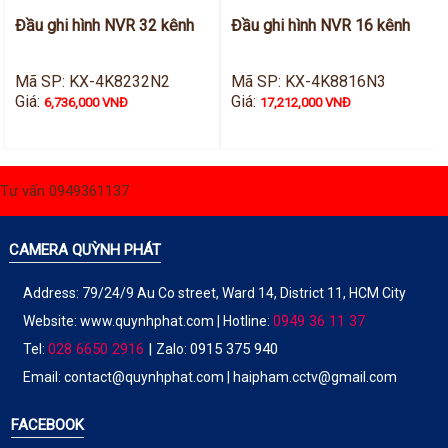
Đầu ghi hình NVR 32 kênh
Đầu ghi hình NVR 16 kênh
Mã SP: KX-4K8232N2
Mã SP: KX-4K8816N3
Giá:
Giá:
6,736,000 VNĐ
17,212,000 VNĐ
Tư vấn 0949361137
CAMERA QUỲNH PHÁT
Address: 79/24/9 Au Co street, Ward 14, District 11, HCM City
0949 36 11 37
Website:
www.quynhphat.com
| Hotline:
028 6650 2916
|
0915 375 940
Tel:
Zalo:
Email: contact@quynhphat.com | haipham.cctv@gmail.com
FACEBOOK