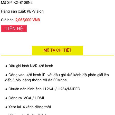
Đầu ghi IP KBVISION
Mã SP: KX-8108N2
Đầu ghi IP HDParagon
Hãng sản xuất: KB-Vision.
Giá bán:
2,065,000 VNĐ
Đầu ghi IP Dahua
Đầu ghi IP Visionhitech
Camera Analog
Camera HIKVISION
MÔ TẢ CHI TIẾT
Camera Dahua
Camera Visionhitech
● Đầu ghi hình NVR 4/8 kênh
Camera KBVISION
● Cổng vào: 4/8 kênh IP với đầu ghi 4/8 kênh độ phân giải lên
đến 6 Mp, băng thông tối đa 80Mbps
Camera HDParagon
● Chuẩn nén hình ảnh: H.264+/ H264/MJPEG
Đầu ghi Analog
● Cổng ra: VGA / HDMI
Đầu ghi HDParagon
● Xem lại: 4 kênh đồng thời
Đầu ghi HIKVISION