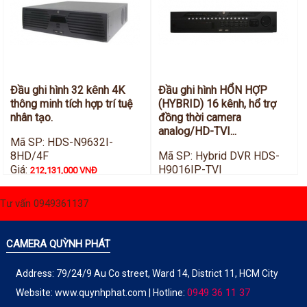
Hỗ trợ kỹ thuật
Hướng dẫn sử dụng
Tài liệu kỹ thuật
Tin tức
Liên hệ
Đầu ghi hình 32 kênh 4K
Đầu ghi hình HỔN HỢP
thông minh tích hợp trí tuệ
(HYBRID) 16 kênh, hổ trợ
nhân tạo.
đồng thời camera
analog/HD-TVI...
Mã SP: HDS-N9632I-
8HD/4F
Mã SP: Hybrid DVR HDS-
Giá:
H9016IP-TVI
212,131,000 VNĐ
Giá:
55,825,000 VNĐ
Tư vấn 0949361137
CAMERA QUỲNH PHÁT
Address: 79/24/9 Au Co street, Ward 14, District 11, HCM City
0949 36 11 37
Website:
www.quynhphat.com
| Hotline: