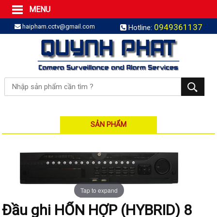
MENU
Trang Chủ
0949361137
haipham.cctv@gmail.com
Hotline:
Sản phẩm
SẢN PHẨM TRỌN GÓI
LẮP BÁO TRỘM TRỌN GÓI
LẮP CAMERA TRỌN GÓI
Camera IP
Camera IP HDPARAGON
Camera IP KBVISION
SẢN PHẨM
Camera IP HIKVISION
Camera IP Dahua
Camera IP Visionhitech
Đầu ghi IP | NVR
Tap to expand
Đầu ghi IP HIKVISION
Đầu ghi HỔN HỢP (HYBRID) 8