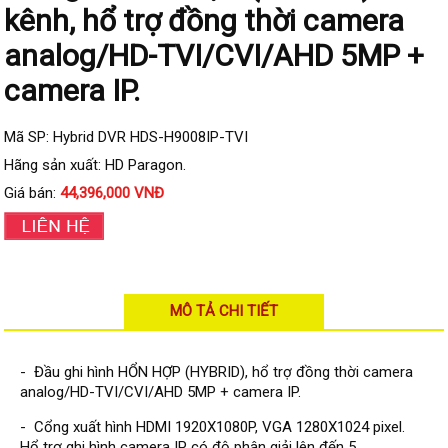
Đầu ghi IP KBVISION
kênh, hổ trợ đồng thời camera
Đầu ghi IP HDParagon
analog/HD-TVI/CVI/AHD 5MP +
Đầu ghi IP Dahua
camera IP.
Đầu ghi IP Visionhitech
Mã SP: Hybrid DVR HDS-H9008IP-TVI
Camera Analog
Hãng sản xuất: HD Paragon.
Camera HIKVISION
Giá bán:
44,396,000 VNĐ
Camera Dahua
Camera Visionhitech
Camera KBVISION
MÔ TẢ CHI TIẾT
Camera HDParagon
Đầu ghi Analog
- Đầu ghi hình HỔN HỢP (HYBRID), hổ trợ đồng thời camera
Đầu ghi HDParagon
analog/HD-TVI/CVI/AHD 5MP + camera IP.
Đầu ghi HIKVISION
- Cổng xuất hình HDMI 1920X1080P, VGA 1280X1024 pixel.
Hổ trợ ghi hình camera IP có độ phân giải lên đến 5