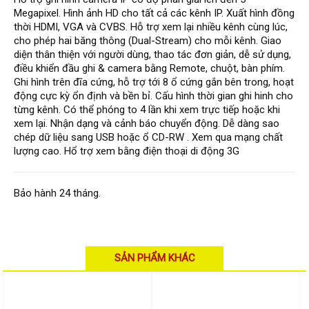
Đầu ghi Visionhitech
Megapixel. Hình ảnh HD cho tất cả các kênh IP. Xuất hình đồng
thời HDMI, VGA và CVBS. Hỗ trợ xem lại nhiều kênh cùng lúc,
Đầu ghi Dahua
cho phép hai băng thông (Dual-Stream) cho mỗi kênh. Giao
diện thân thiện với người dùng, thao tác đơn giản, dễ sử dụng,
Đầu ghi KBVISION
điều khiển đầu ghi & camera bằng Remote, chuột, bàn phím.
Thiết bị chống trộm
Ghi hình trên đĩa cứng, hỗ trợ tới 8 ổ cứng gắn bên trong, hoạt
động cực kỳ ổn định và bền bỉ. Cấu hình thời gian ghi hinh cho
Thiết bị chống trộm Paradox
từng kênh. Có thể phóng to 4 lần khi xem trực tiếp hoặc khi
xem lại. Nhận dạng và cảnh báo chuyển động. Dễ dàng sao
Thiết bị Enforcer
chép dữ liệu sang USB hoặc ổ CD-RW . Xem qua mạng chất
access control
lượng cao. Hổ trợ xem bằng điện thoại di động 3G
Khóa điện tử VIRO
Khóa điện tử KBVISION
Bảo hành 24 tháng.
Access control Syris
Giải pháp
LẮP ĐẶT CAMERA TRỌN GÓI
SẢN PHẨM KHÁC
GIẢI PHÁP CAMERA AN NINH
BÁO ĐỘNG CHỐNG TRỘM
GIẢI PHÁP GIÁM SÁT RA VÀO
GIẢI PHÁP NHỎ TRỌN GÓI