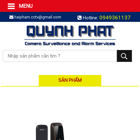
MENU
Trang Chủ
0949361137
haipham.cctv@gmail.com
Hotline:
Sản phẩm
SẢN PHẨM TRỌN GÓI
LẮP BÁO TRỘM TRỌN GÓI
LẮP CAMERA TRỌN GÓI
Camera IP
Camera IP HDPARAGON
Camera IP KBVISION
SẢN PHẨM
Camera IP HIKVISION
Camera IP Dahua
Camera IP Visionhitech
Đầu ghi IP | NVR
Đầu ghi IP HIKVISION