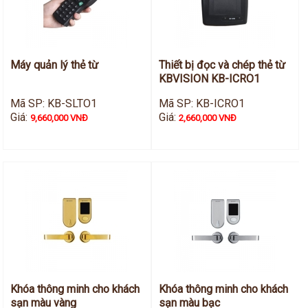
Hỗ trợ kỹ thuật
Hướng dẫn sử dụng
Tài liệu kỹ thuật
Tin tức
Liên hệ
Máy quản lý thẻ từ
Thiết bị đọc và chép thẻ từ
KBVISION KB-ICRO1
Mã SP: KB-SLTO1
Mã SP: KB-ICRO1
Giá:
Giá:
9,660,000 VNĐ
2,660,000 VNĐ
Khóa thông minh cho khách
Khóa thông minh cho khách
sạn màu vàng
sạn màu bạc