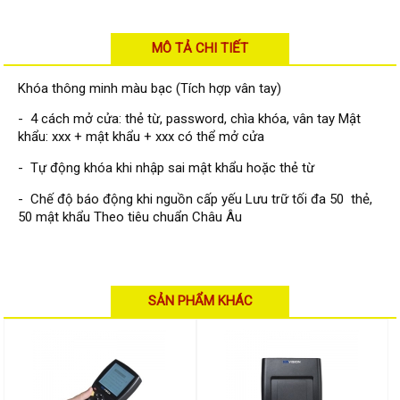
Đầu ghi Visionhitech
Đầu ghi Dahua
MÔ TẢ CHI TIẾT
Đầu ghi KBVISION
Khóa thông minh màu bạc (Tích hợp vân tay)
Thiết bị chống trộm
- 4 cách mở cửa: thẻ từ, password, chìa khóa, vân tay Mật
Thiết bị chống trộm Paradox
khẩu: xxx + mật khẩu + xxx có thể mở cửa
Thiết bị Enforcer
- Tự động khóa khi nhập sai mật khẩu hoặc thẻ từ
access control
- Chế độ báo động khi nguồn cấp yếu Lưu trữ tối đa 50 thẻ,
Khóa điện tử VIRO
50 mật khẩu Theo tiêu chuẩn Châu Âu
Khóa điện tử KBVISION
Access control Syris
SẢN PHẨM KHÁC
Giải pháp
LẮP ĐẶT CAMERA TRỌN GÓI
GIẢI PHÁP CAMERA AN NINH
BÁO ĐỘNG CHỐNG TRỘM
GIẢI PHÁP GIÁM SÁT RA VÀO
GIẢI PHÁP NHỎ TRỌN GÓI