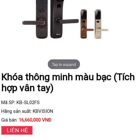
Đầu ghi IP KBVISION
Đầu ghi IP HDParagon
Đầu ghi IP Dahua
Đầu ghi IP Visionhitech
Camera Analog
Camera HIKVISION
Tap to expand
Camera Dahua
Khóa thông minh màu bạc (Tích
Camera Visionhitech
hợp vân tay)
Camera KBVISION
Camera HDParagon
Mã SP: KB-SL02FS
Đầu ghi Analog
Hãng sản xuất: KBVISION
Đầu ghi HDParagon
Giá bán:
16,660,000 VNĐ
Đầu ghi HIKVISION