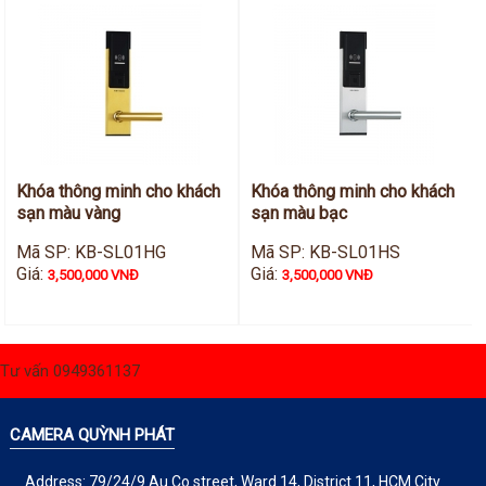
Khóa thông minh cho khách
Khóa thông minh cho khách
sạn màu vàng
sạn màu bạc
Mã SP: KB-SL01HG
Mã SP: KB-SL01HS
Giá:
Giá:
3,500,000 VNĐ
3,500,000 VNĐ
Tư vấn 0949361137
CAMERA QUỲNH PHÁT
Address: 79/24/9 Au Co street, Ward 14, District 11, HCM City