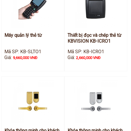
Hỗ trợ kỹ thuật
Hướng dẫn sử dụng
Tài liệu kỹ thuật
Tin tức
Liên hệ
Máy quản lý thẻ từ
Thiết bị đọc và chép thẻ từ
KBVISION KB-ICRO1
Mã SP: KB-SLTO1
Mã SP: KB-ICRO1
Giá:
Giá:
9,660,000 VNĐ
2,660,000 VNĐ
Khóa thông minh cho khách
Khóa thông minh cho khách