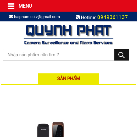
MENU
Trang Chủ
0949361137
haipham.cctv@gmail.com
Hotline:
Sản phẩm
SẢN PHẨM TRỌN GÓI
LẮP BÁO TRỘM TRỌN GÓI
LẮP CAMERA TRỌN GÓI
Camera IP
Camera IP HDPARAGON
Camera IP KBVISION
SẢN PHẨM
Camera IP HIKVISION
Camera IP Dahua
Camera IP Visionhitech
Đầu ghi IP | NVR
Đầu ghi IP HIKVISION