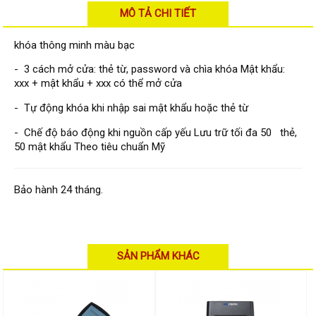
Đầu ghi Visionhitech
MÔ TẢ CHI TIẾT
Đầu ghi Dahua
khóa thông minh màu bạc
Đầu ghi KBVISION
- 3 cách mở cửa: thẻ từ, password và chìa khóa Mật khẩu:
Thiết bị chống trộm
xxx + mật khẩu + xxx có thể mở cửa
Thiết bị chống trộm Paradox
- Tự động khóa khi nhập sai mật khẩu hoặc thẻ từ
Thiết bị Enforcer
- Chế độ báo động khi nguồn cấp yếu Lưu trữ tối đa 50 thẻ,
50 mật khẩu Theo tiêu chuẩn Mỹ
access control
Khóa điện tử VIRO
Bảo hành 24 tháng.
Khóa điện tử KBVISION
Access control Syris
Giải pháp
LẮP ĐẶT CAMERA TRỌN GÓI
SẢN PHẨM KHÁC
GIẢI PHÁP CAMERA AN NINH
BÁO ĐỘNG CHỐNG TRỘM
GIẢI PHÁP GIÁM SÁT RA VÀO
GIẢI PHÁP NHỎ TRỌN GÓI