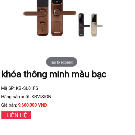
Đầu ghi IP KBVISION
Đầu ghi IP HDParagon
Đầu ghi IP Dahua
Đầu ghi IP Visionhitech
Camera Analog
Camera HIKVISION
Tap to expand
Camera Dahua
khóa thông minh màu bạc
Camera Visionhitech
Camera KBVISION
Mã SP: KB-SL01FS
Hãng sản xuất: KBVISION.
Camera HDParagon
Giá bán:
9,660,000 VNĐ
Đầu ghi Analog
Đầu ghi HDParagon
Đầu ghi HIKVISION