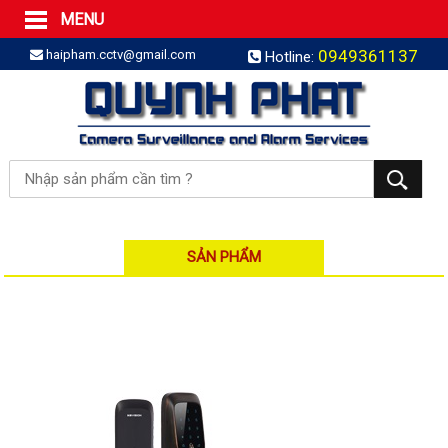
MENU
Trang Chủ
0949361137
haipham.cctv@gmail.com
Hotline:
Sản phẩm
SẢN PHẨM TRỌN GÓI
LẮP BÁO TRỘM TRỌN GÓI
LẮP CAMERA TRỌN GÓI
Camera IP
Camera IP HDPARAGON
Camera IP KBVISION
SẢN PHẨM
Camera IP HIKVISION
Camera IP Dahua
Camera IP Visionhitech
Đầu ghi IP | NVR
Đầu ghi IP HIKVISION