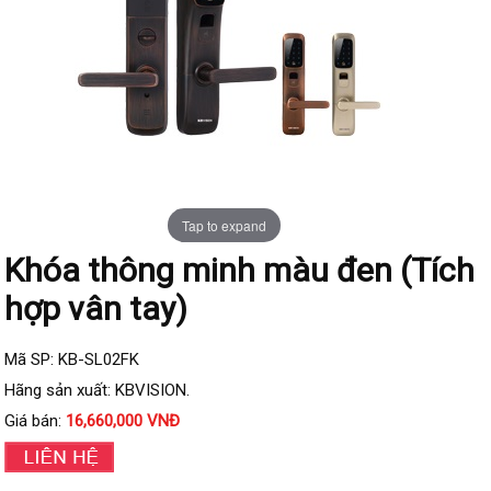
Đầu ghi IP KBVISION
Đầu ghi IP HDParagon
Đầu ghi IP Dahua
Đầu ghi IP Visionhitech
Camera Analog
Camera HIKVISION
Tap to expand
Camera Dahua
Khóa thông minh màu đen (Tích
Camera Visionhitech
hợp vân tay)
Camera KBVISION
Camera HDParagon
Mã SP: KB-SL02FK
Đầu ghi Analog
Hãng sản xuất: KBVISION.
Đầu ghi HDParagon
Giá bán:
16,660,000 VNĐ
Đầu ghi HIKVISION