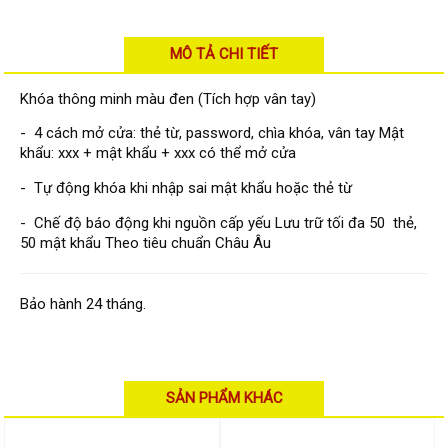
Đầu ghi Visionhitech
Đầu ghi Dahua
MÔ TẢ CHI TIẾT
Đầu ghi KBVISION
Khóa thông minh màu đen (Tích hợp vân tay)
Thiết bị chống trộm
- 4 cách mở cửa: thẻ từ, password, chìa khóa, vân tay Mật
Thiết bị chống trộm Paradox
khẩu: xxx + mật khẩu + xxx có thể mở cửa
Thiết bị Enforcer
- Tự động khóa khi nhập sai mật khẩu hoặc thẻ từ
access control
- Chế độ báo động khi nguồn cấp yếu Lưu trữ tối đa 50 thẻ,
Khóa điện tử VIRO
50 mật khẩu Theo tiêu chuẩn Châu Âu
Khóa điện tử KBVISION
Bảo hành 24 tháng.
Access control Syris
Giải pháp
LẮP ĐẶT CAMERA TRỌN GÓI
GIẢI PHÁP CAMERA AN NINH
BÁO ĐỘNG CHỐNG TRỘM
SẢN PHẨM KHÁC
GIẢI PHÁP GIÁM SÁT RA VÀO
GIẢI PHÁP NHỎ TRỌN GÓI