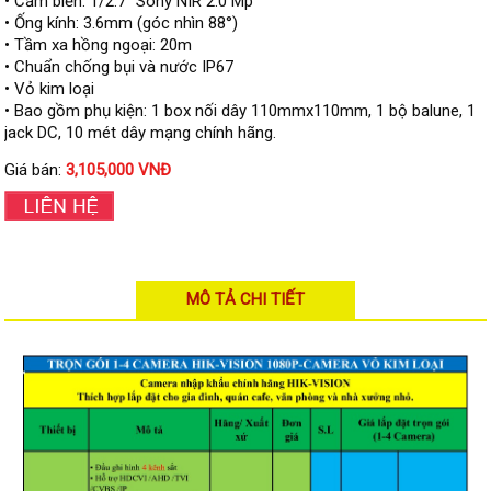
• Cảm biến: 1/2.7'' Sony NIR 2.0 Mp
Đầu ghi Visionhitech
• Ống kính: 3.6mm (góc nhìn 88°)
• Tầm xa hồng ngoại: 20m
Đầu ghi Dahua
• Chuẩn chống bụi và nước IP67
• Vỏ kim loại
Đầu ghi KBVISION
• Bao gồm phụ kiện: 1 box nối dây 110mmx110mm, 1 bộ balune, 1
Thiết bị chống trộm
jack DC, 10 mét dây mạng chính hãng.
Thiết bị chống trộm Paradox
Giá bán:
3,105,000 VNĐ
Thiết bị Enforcer
access control
Khóa điện tử VIRO
MÔ TẢ CHI TIẾT
Khóa điện tử KBVISION
Access control Syris
Giải pháp
LẮP ĐẶT CAMERA TRỌN GÓI
GIẢI PHÁP CAMERA AN NINH
BÁO ĐỘNG CHỐNG TRỘM
GIẢI PHÁP GIÁM SÁT RA VÀO
GIẢI PHÁP NHỎ TRỌN GÓI