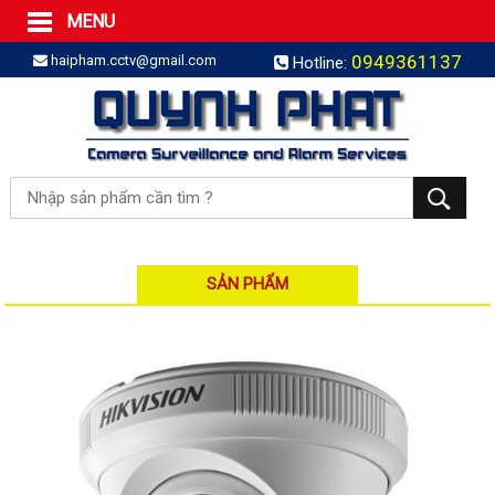
MENU
Trang Chủ
0949361137
haipham.cctv@gmail.com
Hotline:
Sản phẩm
SẢN PHẨM TRỌN GÓI
LẮP BÁO TRỘM TRỌN GÓI
LẮP CAMERA TRỌN GÓI
Camera IP
Camera IP HDPARAGON
Camera IP KBVISION
SẢN PHẨM
Camera IP HIKVISION
Camera IP Dahua
Camera IP Visionhitech
Đầu ghi IP | NVR
Đầu ghi IP HIKVISION