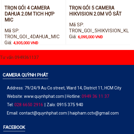
TRỌN GÓI 4 CAMERA
TRỌN GÓI 5 CAMERA
DAHUA 2.0M TICH HỢP
HIKVISION 2.0M VỎ SẮT
MIC
Mã SP:
Mã SP:
TRON_GOI_5HIKVISION_KL
TRON_GOI_4DAHUA_MIC
Giá:
6,095,000 VNĐ
Giá:
4,305,000 VNĐ
Tư vấn 0949361137
CAMERA QUỲNH PHÁT
Address: 79/24/9 Au Co street, Ward 14, District 11, HCM City
0949 36 11 37
Website:
www.quynhphat.com
| Hotline:
028 6650 2916
|
0915 375 940
Tel:
Zalo:
Email: contact@quynhphat.com | haipham.cctv@gmail.com
FACEBOOK