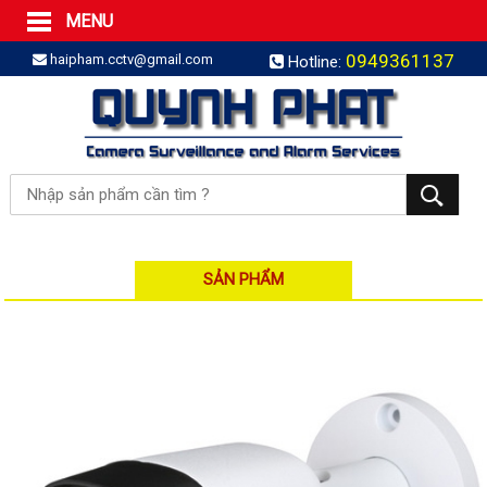
MENU
Trang Chủ
0949361137
haipham.cctv@gmail.com
Hotline:
Sản phẩm
SẢN PHẨM TRỌN GÓI
LẮP BÁO TRỘM TRỌN GÓI
LẮP CAMERA TRỌN GÓI
Camera IP
Camera IP HDPARAGON
Camera IP KBVISION
SẢN PHẨM
Camera IP HIKVISION
Camera IP Dahua
Camera IP Visionhitech
Đầu ghi IP | NVR
Đầu ghi IP HIKVISION