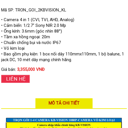
Đầu ghi Visionhitech
Mã SP: TRON_GOI_2KBVISION_KL
Đầu ghi Dahua
• Camera 4 in 1 (CVI, TVI, AHD, Analog)
Đầu ghi KBVISION
• Cảm biến: 1/2.7'' Sony NIR 2.0 Mp
• Ống kính: 3.6mm (góc nhìn 88°)
Thiết bị chống trộm
• Tầm xa hồng ngoại: 20m
Thiết bị chống trộm Paradox
• Chuẩn chống bụi và nước IP67
• Vỏ kim loại
Thiết bị Enforcer
• Bao gồm phụ kiện: 1 box nối dây 110mmx110mm, 1 bộ balune, 1
access control
jack DC, 10 mét dây mạng chính hãng.
Khóa điện tử VIRO
Giá bán:
3,355,000 VNĐ
Khóa điện tử KBVISION
Access control Syris
Giải pháp
LẮP ĐẶT CAMERA TRỌN GÓI
MÔ TẢ CHI TIẾT
GIẢI PHÁP CAMERA AN NINH
BÁO ĐỘNG CHỐNG TRỘM
GIẢI PHÁP GIÁM SÁT RA VÀO
GIẢI PHÁP NHỎ TRỌN GÓI